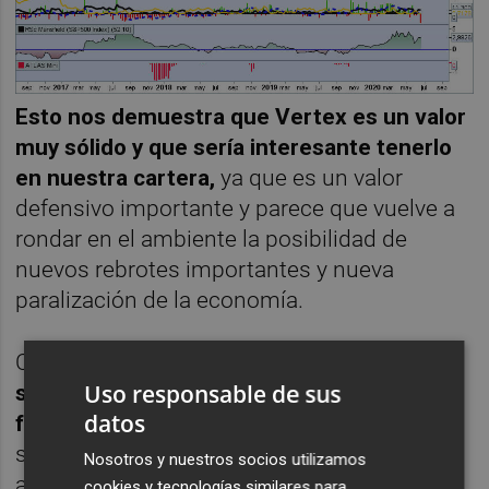
Esto nos demuestra que Vertex es un valor
muy sólido y que sería interesante tenerlo
en nuestra cartera,
ya que es un valor
defensivo importante y parece que vuelve a
rondar en el ambiente la posibilidad de
nuevos rebrotes importantes y nueva
paralización de la economía.
Como ya he comentado anteriormente
, el
Uso responsable de sus
sector farmacéutico ha perdido algo de
datos
fuerza en las últimas semanas
pero sigue
siendo uno de los más fuertes de EE UU y
Nosotros y nuestros socios utilizamos
además ante posibles caídas del mercado
cookies y tecnologías similares para