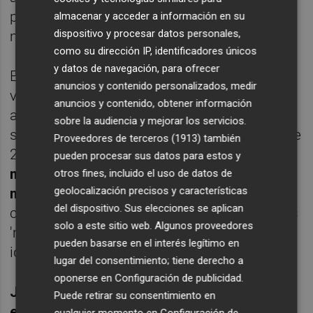
por esta crisis sanitaria será de los que
almacenar y acceder a información en su
dispositivo y procesar datos personales,
mejor comportamiento tengan.
como su dirección IP, identificadores únicos
y datos de navegación, para ofrecer
En cuanto al aspecto técnico de la empresa,
anuncios y contenido personalizados, medir
vemos como su tendencia es claramente
anuncios y contenido, obtener información
alcista, su media móvil ponderada de 30
sobre la audiencia y mejorar los servicios.
semanas es alcista y su RSC Mansfield es de
Proveedores de terceros (1913)
también
2,99,
lo cual quiere decir que es un valor
pueden procesar sus datos para estos y
muy fuerte si lo comparamos con el
otros fines, incluido el uso de datos de
geolocalización precisos y características
mercado global
. Además es una cotizada
del dispositivo. Sus elecciones se aplican
con claro interés comprador por parte de las
solo a este sitio web. Algunos proveedores
'manos fuertes' y esto siempre refuerza la
pueden basarse en el interés legítimo en
idea de tenerlo en nuestra cartera.
lugar del consentimiento; tiene derecho a
oponerse en
Configuración de publicidad
.
Javier Lorenzo es director y fundador de la
Puede retirar su consentimiento en
escuela
jlorenzotrading.com