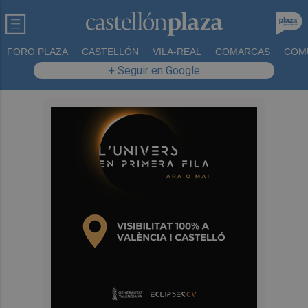
FORO PLAZA
CASTELLÓN
VILA-REAL
COMARCAS
COM
+ Seguir en Google