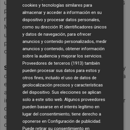
un proyecto, desde la obtención de todos los
cookies y tecnologías similares para
permisos y licencias, la ejecución llave en
almacenar y acceder a información en su
mano, hasta la operación y mantenimiento.
dispositivo y procesar datos personales,
Monitorizar la gestión del proyecto desde
como su dirección IP, identificadores únicos
y datos de navegación, para ofrecer
una fase inicial nos permite ofrecer un
anuncios y contenido personalizados, medir
producto seguro y rentable a nuestros
anuncios y contenido, obtener información
clientes
sobre la audiencia y mejorar los servicios.
Proveedores de terceros (1913)
también
Solar Rocket
opera en el ámbito de la venta y
pueden procesar sus datos para estos y
distribución de material solar fotovoltaico. La
otros fines, incluido el uso de datos de
empresa también proporciona
geolocalización precisos y características
asesoramiento para el diseño de
del dispositivo. Sus elecciones se aplican
solo a este sitio web. Algunos proveedores
instalaciones aisladas que pueden satisfacer
pueden basarse en el interés legítimo en
de forma fiable y eficiente las necesidades
lugar del consentimiento; tiene derecho a
energéticas de los consumidores que no
oponerse en
Configuración de publicidad
.
disponen de acceso a la red o que desean
Puede retirar su consentimiento en