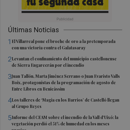
Últimas Noticias
1
El Villarreal pone el broche de oro a la pretemporada
con una victoria contra el Galatasaray
2
Levantan el confinamiento del municipio castellonense
de Sierra Engarcerán por el incendio
3
Juan Tallón, Marta Jiménez Serrano o Juan Evaristo Valls
Boix, protagonistas de la programación de agosto de
Entre Libros en Benicàssim
4
Los talleres de ‘Magia en los Barrios’ de Castelló llegan
al Grupo Reyes
5
Informe del CEAM sobre el incendio de la Vall d'Uixó: la
vegetación perdió el 51% de humedad en los meses