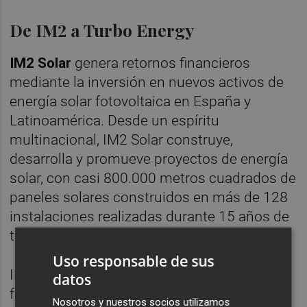
De IM2 a Turbo Energy
IM2 Solar
genera retornos financieros
mediante la inversión en nuevos activos de
energía solar fotovoltaica en España y
Latinoamérica. Desde un espíritu
multinacional, IM2 Solar construye,
desarrolla y promueve proyectos de energía
solar, con casi 800.000 metros cuadrados de
paneles solares construidos en más de 128
instalaciones realizadas durante 15 años de
trayectoria.
Uso responsable de sus
IM2 Solar está presente en cada una de las
datos
fases de desarrollo y puesta en marcha de
Nosotros y nuestros socios utilizamos