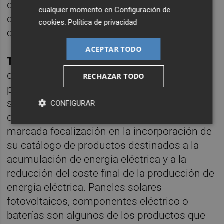
desconectarse de la ella. También
cualquier momento en
Configuración de
distribuyen instalaciones de autoconsumo
cookies
.
Política de privacidad
con y sin baterías.
ACEPTAR TODO
Turbo Energy
es desarrollador y productor
de componentes exclusivamente diseñados
RECHAZAR TODO
para las aplicaciones en instalaciones
solares fotovoltaicas de carácter aislado o
CONFIGURAR
destinadas a autoconsumo. Con una
marcada focalización en la incorporación de
su catálogo de productos destinados a la
acumulación de energía eléctrica y a la
reducción del coste final de la producción de
energía eléctrica. Paneles solares
fotovoltaicos, componentes eléctrico o
baterías son algunos de los productos que