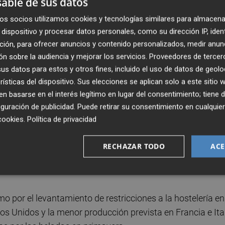
able de sus datos
imeros cálculos de las organizaciones agrarias Asaja y
os socios utilizamos cookies y tecnologías similares para almacena
ogía de las próximas semanas.
dispositivo y procesar datos personales, como su dirección IP, iden
ción, para ofrecer anuncios y contenido personalizados, medir anun
sión de cosecha en torno a los 43 millones de hectolitros 
n sobre la audiencia y mejorar los servicios.
Proveedores de tercer
s datos para estos y otros fines, incluido el uso de datos de geolo
rísticas del dispositivo. Sus elecciones se aplican solo a este sitio
 basarse en el interés legítimo en lugar del consentimiento; tiene 
guración de publicidad
. Puede retirar su consentimiento en cualqu
r previsiblemente en las zonas con mayor superficie de
cookies
.
Política de privacidad
a aproximada del 15 %) y Extremadura (20 %), debido al
o, las heladas de primavera y el pedrisco.
Los agricultor
RECHAZAR TODO
ACE
as la mala evolución del último año, marcado por la
o por el levantamiento de restricciones a la hostelería en
s Unidos y la menor producción prevista en Francia e Ital