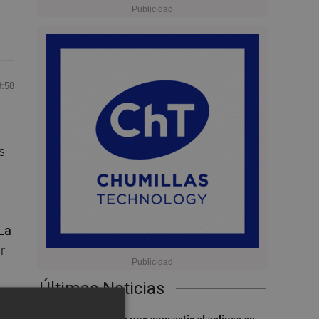
8:58
s
La
r
Últimas Noticias
s