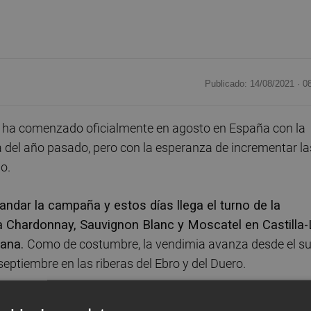
Publicado: 14/08/2021 ·
0
ha comenzado oficialmente en agosto en España con la
 del año pasado, pero con la esperanza de incrementar la
o.
ndar la campaña y estos días llega el turno de la
 Chardonnay, Sauvignon Blanc y Moscatel en Castilla-
iana.
Como de costumbre, la vendimia avanza desde el su
 septiembre en las riberas del Ebro y del Duero.
será un 15 % menor que la anterior y oscilará entre lo