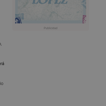
,
erá
ño