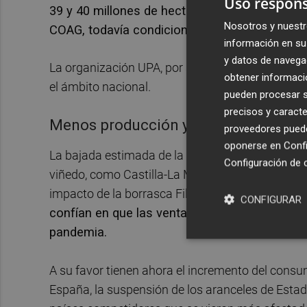
Uso respons
39 y 40 millones de hectolitros, según los pr
Nosotros y nuestr
COAG, todavía condicionados por la meteorol
información en su 
y datos de navega
La organización UPA, por su parte, sitúa la previ
obtener informació
el ámbito nacional.
pueden procesar su
precisos y caracte
Menos producción y más consumo
proveedores pueden
oponerse en
Confi
La bajada estimada de la producción tendrá luga
Configuración de 
viñedo, como Castilla-La Mancha (con una merm
impacto de la borrasca Filomena del pasado ener
CONFIGURAR
confían en que las ventas del vino mejoren tr
pandemia.
A su favor tienen ahora el incremento del consum
España, la suspensión de los aranceles de Estado