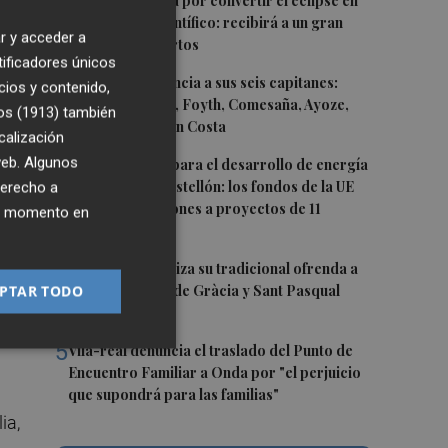
1
Castelló apuesta por convertir el eclipse en
un referente científico: recibirá a un gran
r y acceder a
equipo de expertos
tificadores únicos
2
El Villarreal anuncia a sus seis capitanes:
cios y contenido,
en
Gerard Moreno, Foyth, Comesaña, Ayoze,
os (1913)
también
Cardona y Logan Costa
calización
3
 web. Algunos
Otra inyección para el desarrollo de energía
renovable en Castellón: los fondos de la UE
derecho a
destinan 19 millones a proyectos de 11
ier momento en
municipios
4
El Villarreal realiza su tradicional ofrenda a
es
PTAR TODO
la Mare de Déu de Gràcia y Sant Pasqual
Baylón
5
Vila-real denuncia el traslado del Punto de
Encuentro Familiar a Onda por "el perjuicio
que supondrá para las familias"
ia,