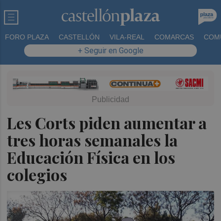
FORO PLAZA
CASTELLÓN
VILA-REAL
COMARCAS
COM
+ Seguir en Google
Les Corts piden aumentar a
tres horas semanales la
Educación Física en los
colegios