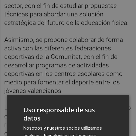
sector, con el fin de estudiar propuestas
técnicas para abordar una solución
estratégica del futuro de la educación física.
Asimismo, se propone colaborar de forma
activa con las diferentes federaciones
deportivas de la Comunitat, con el fin de
desarrollar programas de actividades
deportivas en los centros escolares como
medio para fomentar el deporte entre los
jóvenes valencianos.
La diputada de Cs
Rosa Menor
ha destacado
Uso responsable de sus
que los escolares y jóvenes "deberían
datos
realizar, como mínimo, sesenta minutos
Nosotros y nuestros socios utilizamos
diarios de actividad física, combinada con
cookies y tecnologías similares para