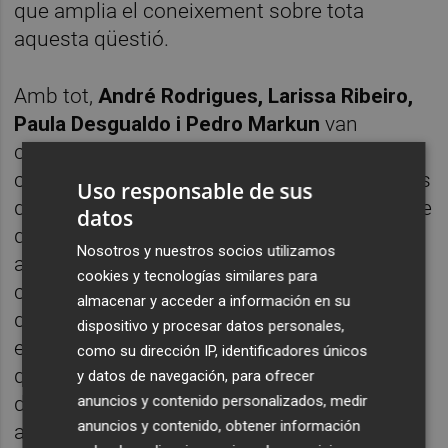
que amplia el coneixement sobre tota
aquesta qüestió.
Amb tot,
André Rodrigues, Larissa Ribeiro,
Paula Desgualdo i Pedro Markun
van
coordinar aquest projecte original
conjuntament amb l’alumnat de cinc escoles
Uso responsable de sus
de Sao Paulo i Florianópolis, amb edats entre
datos
quatre i onze anys, que van participat
Nosotros y nuestros socios utilizamos
activament en l’elaboració del text, la
cookies y tecnologías similares para
configuració dels personatges i la recreació
almacenar y acceder a información en su
de com és, o com hauria de ser, un procés
dispositivo y procesar datos personales,
electoral. Tot el que va passar en aquelles
como su dirección IP, identificadores únicos
divertides i sorprenent trobades va servir
y datos de navegación, para ofrecer
anuncios y contenido personalizados, medir
d’inspiració per aquesta història i, a més,
anuncios y contenido, obtener información
aquest material es pot descarregar