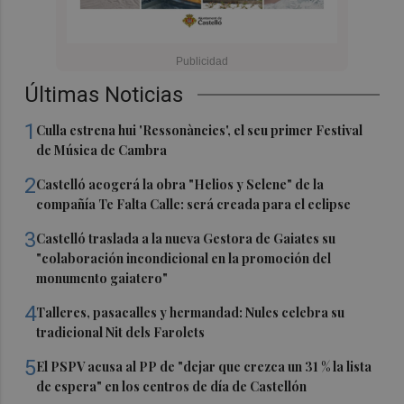
Últimas Noticias
1
Culla estrena hui 'Ressonàncies', el seu primer Festival
de Música de Cambra
2
Castelló acogerá la obra "Helios y Selene" de la
compañía Te Falta Calle: será creada para el eclipse
3
Castelló traslada a la nueva Gestora de Gaiates su
"colaboración incondicional en la promoción del
monumento gaiatero"
4
Talleres, pasacalles y hermandad: Nules celebra su
tradicional Nit dels Farolets
5
El PSPV acusa al PP de "dejar que crezca un 31 % la lista
de espera" en los centros de día de Castellón