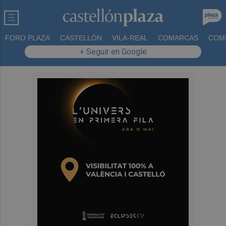
FORO PLAZA
CASTELLÓN
VILA-REAL
COMARCAS
COM
+ Seguir en Google