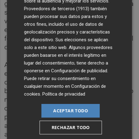
sobre la audiencia y mejorar los servicios.
gratuïtament al web de Takatuka. Aquesta va
Proveedores de terceros (1913)
también
ser, en definitiva, una experiència real que es
pueden procesar sus datos para estos y
va produir precisament durant a campanya
otros fines, incluido el uso de datos de
electoral d’aleshores a Brasil, un fet que va
geolocalización precisos y características
fer assumir als autors l’exigència fonamental
del dispositivo. Sus elecciones se aplican
d’intentar fugir de qualsevol opinió personal.
solo a este sitio web. Algunos proveedores
pueden basarse en el interés legítimo en
lugar del consentimiento; tiene derecho a
Així, i convenientment disfressats d’animals,
oponerse en
Configuración de publicidad
.
els menuts tractaren de consolidar aliances
Puede retirar su consentimiento en
de pau, declararen la guerra a altres
cualquier momento en
Configuración de
bestioles, compartiren discursos amb més o
cookies
.
Política de privacidad
menys diplomàcia i s’esforçaren per a
construir una societat més justa i
ACEPTAR TODO
participativa i per a decidir un guanyador per
a aquest conte. Tot es va configurar i definir
RECHAZAR TODO
amb molta cura: les paraules, els