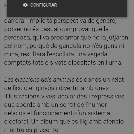
protagonistes, l’elecció dels animals i, fins i
CONFIGURAR
tot, el gènere d’aquests. Des d’aquesta
darrera i implícita perspectiva de gènere,
potser no és casual comprovar que la
peresosa, qui va proclamar que no la jutjaren
pel nom, perquè de gandula no n’és gens ni
mica, resultara l’escollida una vegada
comptats tots els vots dipositats en l’urna.
Les eleccions dels animals
és doncs un relat
de ficció enginyós i divertit, amb unes
il·lustracions vives, acolorides i expressives
que aborda amb un sentit de l’humor
deliciós el funcionament d’un sistema
electoral. Un àlbum que es llig amb atenció
mentre es presenten