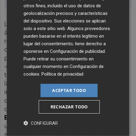
otros fines, incluido el uso de datos de
geolocalización precisos y características
del dispositivo. Sus elecciones se aplican
Los Stones fueron pioneros en muchas
solo a este sitio web. Algunos proveedores
áreas. También en la del travestismo
pueden basarse en el interés legítimo en
rockero.
Jerry Schatzberg
los atrapó en un
lugar del consentimiento; tiene derecho a
callejón de Nueva York vestidos de mujer en
oponerse en
Configuración de publicidad
.
pleno 1966 y así surgió una de sus portadas
Puede retirar su consentimiento en
-de
single
- más polémicas.
Linda McCartney
cualquier momento en
Configuración de
cookies
.
Política de privacidad
también los fotografió en ese mismo viaje a
la ciudad y
Gered Mankowitz
se encargó de
ACEPTAR TODO
introducirles en la dimensión psicodélica
con la sesión de
Between The Buttons
(1967)
RECHAZAR TODO
con su ojo de pez. Jagger posó para
Cecil
Beaton
como si lo estuviera haciendo para
CONFIGURAR
un cuadro de
Rafael
.
Ethan Russell
disparó
su máquina en el momento exacto, cuando