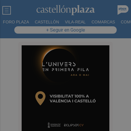
FORO PLAZA
CASTELLÓN
VILA-REAL
COMARCAS
COM
+ Seguir en Google