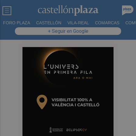
FORO PLAZA
CASTELLÓN
VILA-REAL
COMARCAS
COM
+ Seguir en Google