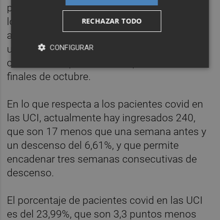
presión hospitalaria, y en estos momentos
los pacientes hospitalizados con covid
RECHAZAR TODO
ascienden a 1.139, que son 55 menos que
CONFIGURAR
una semana antes y un descenso del 4,6%,
con una cifra parecida a la que había a
finales de octubre.
En lo que respecta a los pacientes covid en
las UCI, actualmente hay ingresados 240,
que son 17 menos que una semana antes y
un descenso del 6,61%, y que permite
encadenar tres semanas consecutivas de
descenso.
El porcentaje de pacientes covid en las UCI
es del 23,99%, que son 3,3 puntos menos