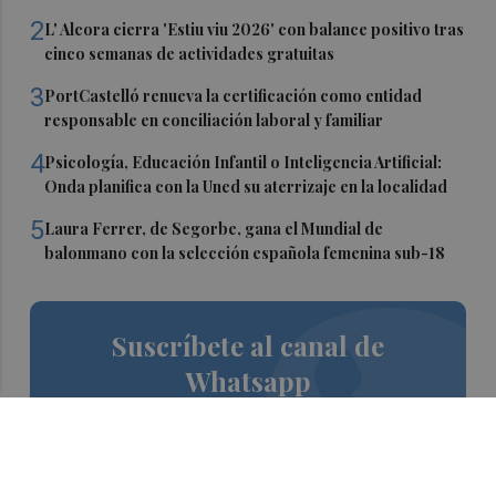
2
L' Alcora cierra 'Estiu viu 2026' con balance positivo tras
cinco semanas de actividades gratuitas
3
PortCastelló renueva la certificación como entidad
responsable en conciliación laboral y familiar
4
Psicología, Educación Infantil o Inteligencia Artificial:
Onda planifica con la Uned su aterrizaje en la localidad
5
Laura Ferrer, de Segorbe, gana el Mundial de
balonmano con la selección española femenina sub-18
Suscríbete al canal de
Whatsapp
Siempre al día de las últimas noticias
¡Quiero suscribirme!