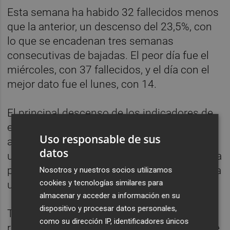
Esta semana ha habido 32 fallecidos menos
que la anterior, un descenso del 23,5%, con
lo que se encadenan tres semanas
consecutivas de bajadas. El peor día fue el
miércoles, con 37 fallecidos, y el día con el
mejor dato fue el lunes, con 14.
El principal descenso de los indicadores de
esta semana se ha producido en el dato de
Uso responsable de sus
ancianos de residencias que han fallecido,
datos
un total de 15, que son catorce menos que la
primera semana de diciembre, lo que implica
Nosotros y nuestros socios utilizamos
cookies y tecnologías similares para
un descenso del 48,27%.
almacenar y acceder a información en su
dispositivo y procesar datos personales,
También han bajado los casos positivos en
como su dirección IP, identificadores únicos
residentes, que han sido 134 (50 menos que