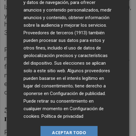
y datos de navegación, para ofrecer
la semana anterior, un descenso del 27,17%),
anuncios y contenido personalizados, medir
y en los trabajadores de estos centros, que
anuncios y contenido, obtener información
han sido 63 (32 menos, un descenso del
sobre la audiencia y mejorar los servicios.
33,68%).
Proveedores de terceros (1913)
también
pueden procesar sus datos para estos y
otros fines, incluido el uso de datos de
Por lo que respecta a las residencias en
geolocalización precisos y características
mayores en las que hay algún caso de covid,
del dispositivo. Sus elecciones se aplican
finaliza la semana con un total de 88 (cuatro
solo a este sitio web. Algunos proveedores
más que una semana antes), de las que 21
pueden basarse en el interés legítimo en
están bajo vigilancia activa de la Conselleria
lugar del consentimiento; tiene derecho a
de Sanidad (cuatro más también).
oponerse en
Configuración de publicidad
.
Puede retirar su consentimiento en
55 ingresos menos y 17 personas
cualquier momento en
Configuración de
menos en UCI
cookies
.
Política de privacidad
Por cuarta semana consecutiva, baja la
ACEPTAR TODO