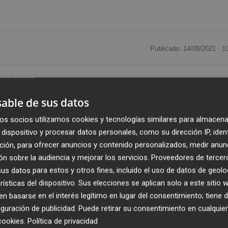
Publicado: 14/08/2021 ·
1
y de la Generalitat podrán cursar a partir de septiembre
ncial entre cursos, diplomas y seminarios en el Instituto
able de sus datos
 (Ivaspe) e incluirán como novedad cómo abordar los
os socios utilizamos cookies y tecnologías similares para almacena
rsonas LGTBI.
dispositivo y procesar datos personales, como su dirección IP, iden
ción, para ofrecer anuncios y contenido personalizados, medir anun
 cien por cien presencial e incorpora novedades
n sobre la audiencia y mejorar los servicios.
Proveedores de tercer
o y detección de conflictos entre menores en las redes
s datos para estos y otros fines, incluido el uso de datos de geolo
en un comunicado.
rísticas del dispositivo. Sus elecciones se aplican solo a este sitio
 basarse en el interés legítimo en lugar del consentimiento; tiene 
guración de publicidad
. Puede retirar su consentimiento en cualqu
 plazas en total y se estructura en 48 cursos organizados
cookies
.
Política de privacidad
 Administrativa y de tráfico, Táctica policial, Psicología y