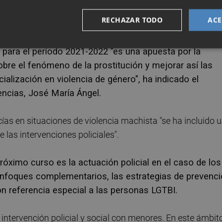
s de formación especializada; 10 cursos de competencia
RECHAZAR TODO
ACE
 para el período 2021-2022 "es una apuesta por la
bre el fenómeno de la prostitución y mejorar así las
ialización en violencia de género", ha indicado el
ncias, José María Ángel.
ías en situaciones de violencia machista "se ha incluido 
 las intervenciones policiales".
róximo curso es la actuación policial en el caso de los
enfoques complementarios, las estrategias de prevenc
on referencia especial a las personas LGTBI.
 intervención policial y social con menores. En este ámbito