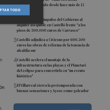
Marge", paralizado desde hace más de 15
PTAR TODO
años
2
Simó destaca el impulso del Gobierno al
alquiler asequible en Castelló frente "a los
pisos de 200.000 euros de Carrasco"
3
Castelló adjudica a Civicons por 600.500
euros las obras de reforma de la tenencia de
alcaldía sur
4
un
Castelló acelera el montaje de la
infraestructura en las playas y el Planetari
del eclipse para convertirlo en "un evento
histórico"
5
El Villarreal cierra la pretemporada con
ión
buenas sensaciones y Ayoze como goleador
,