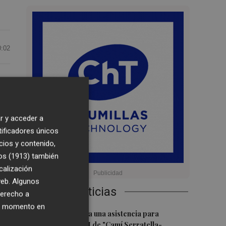
0:02
r y acceder a
tificadores únicos
cios y contenido,
os (1913)
también
calización
 web. Algunos
Últimas Noticias
derecho a
ier momento en
 en
1
Burriana impulsa una asistencia para
completar el PAI de "Camí Serratella-