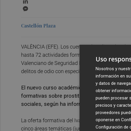
Messenger
Castellón Plaza
VALÈNCIA (EFE). Los cuerpos de policías locales 
hasta 72 actividades formativas de manera prese
Uso respons
Valenciano de Seguridad Pública y Emergencias
Nosotros y nuestr
delitos de odio con especial referencia a las pe
información en su 
y datos de navega
El nuevo curso académico retoma la actividad
obtener informació
formativas sobre prostitución, delitos de odi
pueden procesar su
sociales, según ha informado la Generalitat 
precisos y caracte
proveedores pueden
oponerse en
Confi
La oferta formativa del Ivaspe cuenta con 2.520
Configuración de 
cinco áreas temáticas (jurídica y policía judicial,