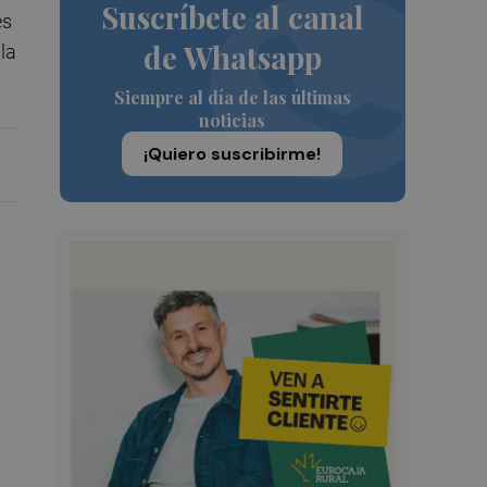
Suscríbete al canal
es
de Whatsapp
la
Siempre al día de las últimas
noticias
¡Quiero suscribirme!