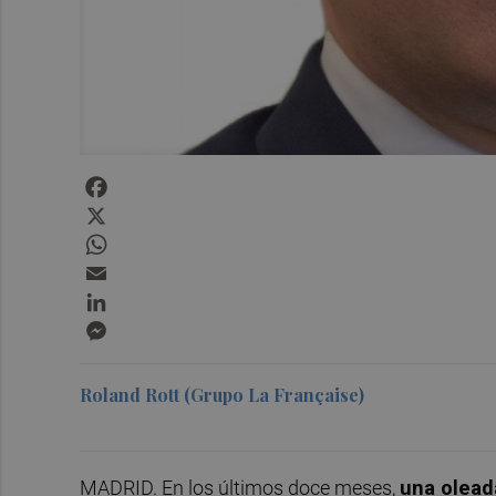
Facebook
X
WhatsApp
Email
LinkedIn
Messenger
Roland Rott (Grupo La Française)
MADRID. En los últimos doce meses,
una olead