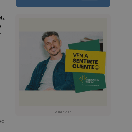
sta
e
o
so