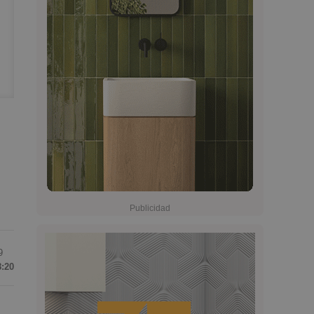
9
8:20