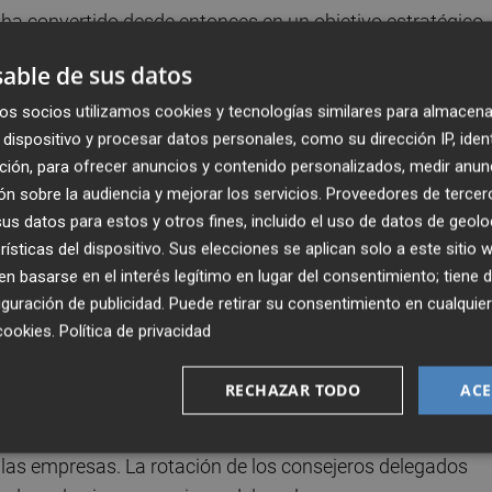
e ha convertido desde entonces en un objetivo estratégico
más allá de los objetivos medioambientales aislados d
able de sus datos
s una prioridad para muchas empresas y sus partes
os socios utilizamos cookies y tecnologías similares para almacena
edores.
dispositivo y procesar datos personales, como su dirección IP, iden
ción, para ofrecer anuncios y contenido personalizados, medir anun
n sobre la audiencia y mejorar los servicios.
Proveedores de tercer
ría de los esfuerzos significa que los objetivos pueden
s datos para estos y otros fines, incluido el uso de datos de geolo
rísticas del dispositivo. Sus elecciones se aplican solo a este sitio
 que se necesita para resolver la crisis climática son
 basarse en el interés legítimo en lugar del consentimiento; tiene 
s de GEI (Gases de Efecto Invernadero)
que se ajust
guración de publicidad
. Puede retirar su consentimiento en cualqu
lobal. Un estudio de las empresas con objetivos basados e
cookies
.
Política de privacidad
 las emisiones a un ritmo mucho mayor en relación con l
dial en general.
RECHAZAR TODO
ACE
financieros, los inversores deben proceder con cautela al
e las empresas. La rotación de los consejeros delegados