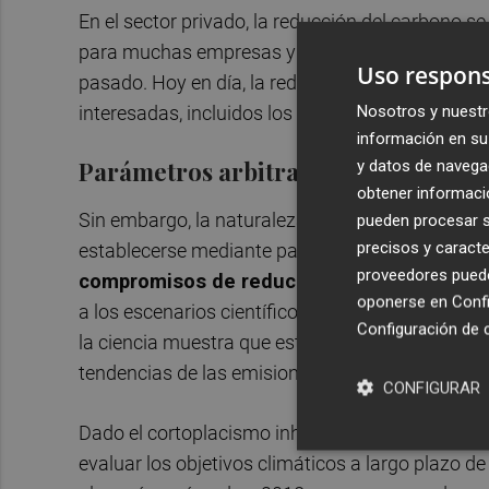
En el sector privado, la reducción del carbono s
para muchas empresas y ha evolucionado mucho 
Uso respons
pasado. Hoy en día, la reducción del carbono e
Nosotros y nuestr
interesadas, incluidos los accionistas y los acre
información en su 
y datos de navega
Parámetros arbitrarios
obtener informació
Sin embargo, la naturaleza voluntaria de la mayo
pueden procesar su
precisos y caracte
establecerse mediante parámetros arbitrarios. Lo
proveedores pueden
compromisos de reducción de las emisione
oponerse en
Confi
a los escenarios científicos de calentamiento g
Configuración de 
la ciencia muestra que estas compañías reducen
tendencias de las emisiones en la economía mun
CONFIGURAR
Dado el cortoplacismo inherente a los mercados 
evaluar los objetivos climáticos a largo plazo d