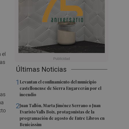
 el
mas
Últimas Noticias
1
Levantan el confinamiento del municipio
castellonense de Sierra Engarcerán por el
tas
incendio
ma
2
Juan Tallón, Marta Jiménez Serrano o Juan
cto
Evaristo Valls Boix, protagonistas de la
programación de agosto de Entre Libros en
Benicàssim