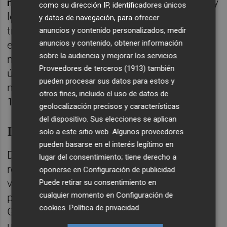
mayoría de países fueron revisados al alza
y
como su dirección IP, identificadores únicos
los detalles del informe del PIB del cuarto
y datos de navegación, para ofrecer
trimestre fueron más sólidos. Creemos que
anuncios y contenido personalizados, medir
anuncios y contenido, obtener información
este giro positivo, combinado con el tono
sobre la audiencia y mejorar los servicios.
más débil que estamos viendo en los
Proveedores de terceros (1913)
también
últimos datos de EE UU, podría hacer que la
pueden procesar sus datos para estos y
moneda común vuelva a estar en el nivel de
otros fines, incluido el uso de datos de
1,15 en las próximas semanas.
geolocalización precisos y características
del dispositivo. Sus elecciones se aplican
Libra esterlina
solo a este sitio web. Algunos proveedores
pueden basarse en el interés legítimo en
Después de un par de semanas
lugar del consentimiento; tiene derecho a
relativamente tranquilas, esperamos cierta
oponerse en
Configuración de publicidad
.
volatilidad para la libra esta semana. Es
Puede retirar su consentimiento en
cualquier momento en
Configuración de
probable que el acuerdo de Brexit del
cookies
.
Política de privacidad
Gobierno sea rechazado nuevamente por
una gran mayoría del Parlamento el martes.