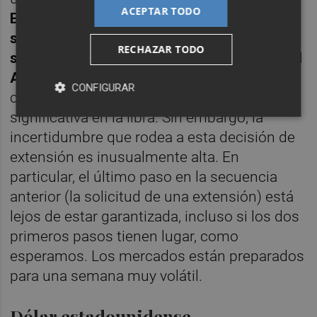
ACEPTAR TODO
Esperamos que el Parlamento vote, al día
siguiente, a favor del rechazo de una salida
RECHAZAR TODO
sin acuerdo para solicitar una extensión del
Artículo 50
, el jueves. Si estamos en lo
CONFIGURAR
cierto, deberíamos ver una concentración
significativa en la libra. Sin embargo, la
incertidumbre que rodea a esta decisión de
extensión es inusualmente alta. En
particular, el último paso en la secuencia
anterior (la solicitud de una extensión) está
lejos de estar garantizada, incluso si los dos
primeros pasos tienen lugar, como
esperamos. Los mercados están preparados
para una semana muy volátil.
Dólar estadounidense