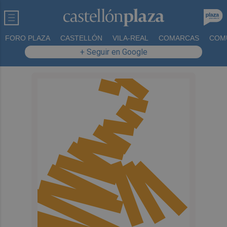
FORO PLAZA
CASTELLÓN
VILA-REAL
COMARCAS
COM
+ Seguir en Google