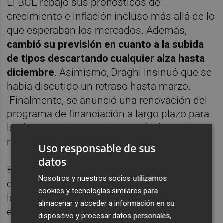
El BCE rebajó sus pronósticos de
crecimiento e inflación incluso más allá de lo
que esperaban los mercados. Además,
cambió su previsión en cuanto a la subida
de tipos descartando cualquier alza hasta
diciembre
. Asimismo, Draghi insinuó que se
había discutido un retraso hasta marzo.
Finalmente, se anunció una renovación del
programa de financiación a largo plazo para
los bancos, algo que la mayoría de analistas
no esperaban.
Uso responsable de sus
datos
Es interesante que este giro moderado
Nosotros y nuestros socios utilizamos
coincida con algunas noticias positivas de
cookies y tecnologías similares para
los indicadores clave de actividad
almacenar y acceder a información en su
empresarial.
El PMI compuesto de la
dispositivo y procesar datos personales,