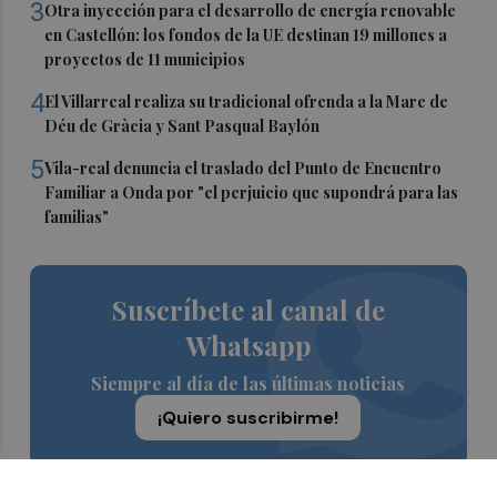
3
Otra inyección para el desarrollo de energía renovable
en Castellón: los fondos de la UE destinan 19 millones a
proyectos de 11 municipios
4
El Villarreal realiza su tradicional ofrenda a la Mare de
Déu de Gràcia y Sant Pasqual Baylón
5
Vila-real denuncia el traslado del Punto de Encuentro
Familiar a Onda por "el perjuicio que supondrá para las
familias"
Suscríbete al canal de
Whatsapp
Siempre al día de las últimas noticias
¡Quiero suscribirme!