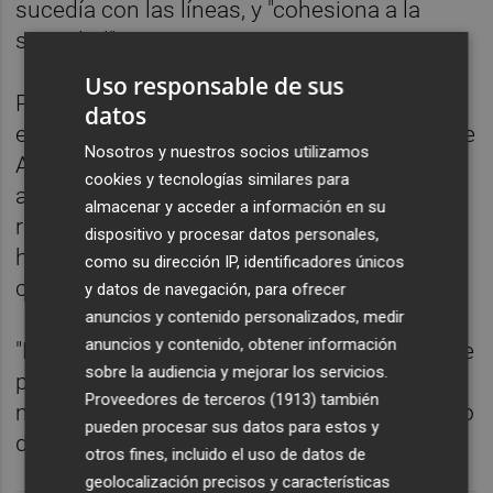
sucedía con las líneas, y "cohesiona a la
sociedad".
Uso responsable de sus
Preguntado por si prevé rechazo,
datos
específicamente en algunas zonas del sur de
Nosotros y nuestros socios utilizamos
Alicante, el responsable de Educación ha
cookies y tecnologías similares para
aseverado que "es normal que haya
almacenar y acceder a información en su
reticencias a cualquier cambio", pero ha
dispositivo y procesar datos personales,
hecho notar que "la aceptación en los
como su dirección IP, identificadores únicos
consejos ha sido elevada".
y datos de navegación, para ofrecer
anuncios y contenido personalizados, medir
anuncios y contenido, obtener información
"Pensamos que es muy positivo que la gente
sobre la audiencia y mejorar los servicios.
pueda debatir y ver las ventajas de este
Proveedores de terceros (1913)
también
modelo", que está "refrendado por el Consejo
pueden procesar sus datos para estos y
de Europa", ha finalizado.
otros fines, incluido el uso de datos de
geolocalización precisos y características