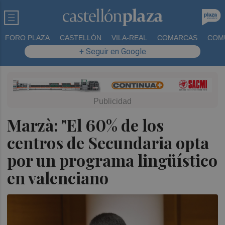
FORO PLAZA
CASTELLÓN
VILA-REAL
COMARCAS
COM
+ Seguir en Google
Marzà: "El 60% de los
centros de Secundaria opta
por un programa lingüístico
en valenciano