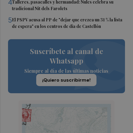
4
Talleres, pasacalles y hermandad: Nules celebra su
tradicional Nit dels Farolets
5
El PSPV acusa al PP de "dejar que crezca un 31 % la lista
de espera" en los centros de día de Castellón
Suscríbete al canal de
Whatsapp
Siempre al día de las últimas noticias
¡Quiero suscribirme!