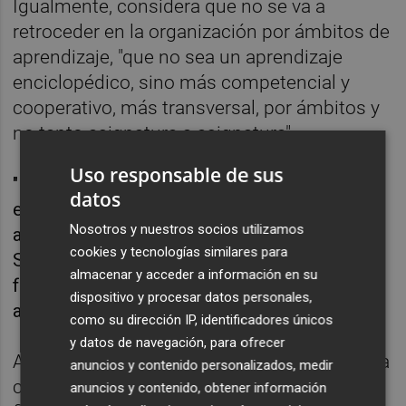
Igualmente, considera que no se va a
retroceder en la organización por ámbitos de
aprendizaje, "que no sea un aprendizaje
enciclopédico, sino más competencial y
cooperativo, más transversal, por ámbitos y
no tanto asignatura a asignatura".
Uso responsable de sus
"Había reticencias pero lo hemos
datos
experimentado este año para poder
Nosotros y nuestros socios utilizamos
acompañar mejor la transición de Primaria a
cookies y tecnologías similares para
Secundaria y ahora han visto que está
almacenar y acceder a información en su
funcionando bien y ha venido para quedarse",
dispositivo y procesar datos personales,
apunta.
como su dirección IP, identificadores únicos
y datos de navegación, para ofrecer
Además, "más como petición" que como una
anuncios y contenido personalizados, medir
certeza futura, reclama "consolidar la
anuncios y contenido, obtener información