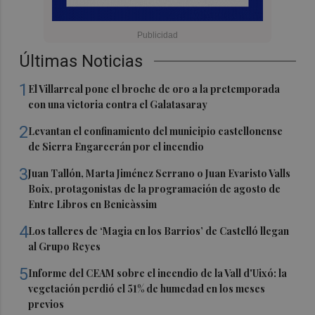
Últimas Noticias
1
El Villarreal pone el broche de oro a la pretemporada
con una victoria contra el Galatasaray
2
Levantan el confinamiento del municipio castellonense
de Sierra Engarcerán por el incendio
3
Juan Tallón, Marta Jiménez Serrano o Juan Evaristo Valls
Boix, protagonistas de la programación de agosto de
Entre Libros en Benicàssim
4
Los talleres de ‘Magia en los Barrios’ de Castelló llegan
al Grupo Reyes
5
Informe del CEAM sobre el incendio de la Vall d'Uixó: la
vegetación perdió el 51% de humedad en los meses
previos