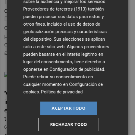
financiación extra del Gobierno" para que las
sobre la audiencia y mejorar los servicios.
Proveedores de terceros (1913)
también
comunidades autónomas gestionaran la
pueden procesar sus datos para estos y
Educación en el marco de la covid, y que en
otros fines, incluido el uso de datos de
el caso de la Comunitat Valenciana, ha
geolocalización precisos y características
permitido "tener más profesores -incluso
del dispositivo. Sus elecciones se aplican
dos por clase- y menos alumnos por aula",
solo a este sitio web. Algunos proveedores
algo que, en su opinión, "está siendo clave".
pueden basarse en el interés legítimo en
lugar del consentimiento; tiene derecho a
oponerse en
Configuración de publicidad
.
Puede retirar su consentimiento en
cualquier momento en
Configuración de
cookies
.
Política de privacidad
"Creo que se ha visto claro que con más
inversión, se puede tener una mejor
ACEPTAR TODO
educación", subraya Marzà, para quien
también ha sido importante la apuesta de la
RECHAZAR TODO
Generaliat por la Formación Profesional, con