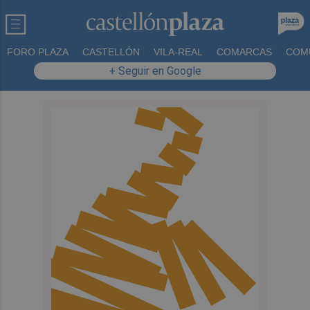
FORO PLAZA
CASTELLÓN
VILA-REAL
COMARCAS
COM
+ Seguir en Google