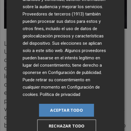
sobre la audiencia y mejorar los servicios.
Proveedores de terceros (1913)
también
pueden procesar sus datos para estos y
otros fines, incluido el uso de datos de
geolocalización precisos y características
Los hallazgos de Frontline en Estados
del dispositivo. Sus elecciones se aplican
solo a este sitio web. Algunos proveedores
Unidos, paradójicamente, no son muy
pueden basarse en el interés legítimo en
diferentes, aunque existieran durante años
lugar del consentimiento; tiene derecho a
organismos encargados de la seguridad de
oponerse en
Configuración de publicidad
.
los trabajadores. La investigación se inició
Puede retirar su consentimiento en
con la aparición sistemática de casos de la
cualquier momento en
Configuración de
enfermedad de los pulmones negros. En la
cookies
.
Política de privacidad
primera parte del documental, el periodista
visita a algunos afectados y sin trabajadores
ACEPTAR TODO
de solo 4o o 50 años, ya enganchados a
botellas de oxígeno. Gente muy joven que no
RECHAZAR TODO