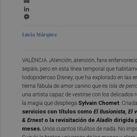
LinkedIn
Messenger
Lucía Márquez
VALÈNCIA. ¡Atención, atención, fans enfervorecid
sepáis, pero en esta línea temporal que habitamo
todopoderoso Disney, que ha explorado en las ent
tierna fábula de amor canino que es
Isla de perr
una artista capaz de vestirse con los delicados
la magia que despliega
Sylvain Chomet
. Criad
servicios con títulos como
El Ilusionista, E
& Ernest
o la revisitación de
Aladín
dirigida
meses.
Unos cuantos titulitos de nada. No impo