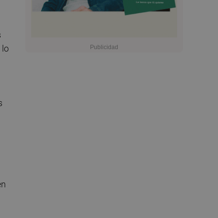
s
 lo
s
en