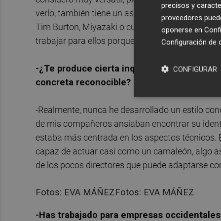
precisos y caracte
verlo, también tiene un aspecto negativo: creo q
proveedores pueden
Tim Burton, Miyazaki o cualquiera de esos cread
oponerse en
Confi
trabajar para ellos porque puedo adoptar sus pe
Configuración de 
-¿Te produce cierta inquietud esa sensació
CONFIGURAR
concreta reconocible?
-Realmente, nunca he desarrollado un estilo co
de mis compañeros ansiaban encontrar su identid
estaba más centrada en los aspectos técnicos. E
capaz de actuar casi como un camaleón, algo a
de los pocos directores que puede adaptarse co
Fotos: EVA MÁÑEZFotos: EVA MÁÑEZ
-Has trabajado para empresas occidentales 