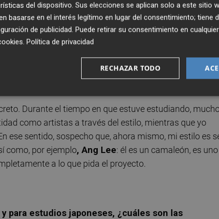
rísticas del dispositivo. Sus elecciones se aplican solo a este sitio
ue yo no tengo estilo específico, característico. No soy c
 basarse en el interés legítimo en lugar del consentimiento; tiene 
ores que sí que tienen un estilo muy concreto, pero puedo
guración de publicidad
. Puede retirar su consentimiento en cualqu
rspectivas.
cookies
.
Política de privacidad
n de no contar un estilo definitorio, con una marca
RECHAZAR TODO
ACE
ncreto. Durante el tiempo en que estuve estudiando, much
ad como artistas a través del estilo, mientras que yo
n ese sentido, sospecho que, ahora mismo, mi estilo es s
sí como, por ejemplo
, Ang Lee
: él es un camaleón, es uno
mpletamente a lo que pida el proyecto.
y para estudios japoneses, ¿cuáles son las