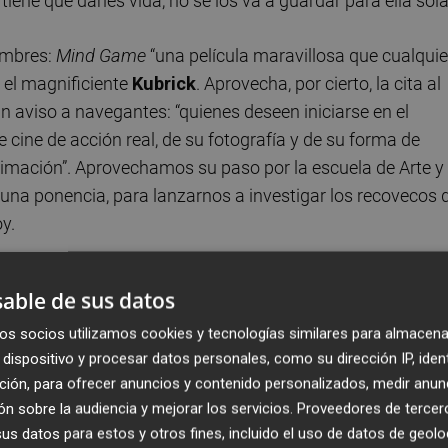
tiene que darles vida, no se los va a guardar para ella sola
ombres:
Mind Game
“una película maravillosa que cualquie
 el magnificiente
Kubrick
. Aprovecha, por cierto, la cita al
n aviso a navegantes: “quienes deseen iniciarse en el
cine de acción real, de su fotografía y de su forma de
nimación”. Aprovechamos su paso por la escuela de Arte y
 una ponencia, para lanzarnos a investigar los recovecos 
y.
s muy diferentes, autores que desarrollan estética
able de sus datos
posible salir airosa en cada uno de estos encargos?
os socios utilizamos cookies y tecnologías similares para almacena
dispositivo y procesar datos personales, como su dirección IP, iden
es normal que tengas que trabajar como
freelance
para
ción, para ofrecer anuncios y contenido personalizados, medir anun
cierta manera, una de las habilidades profesionales que vas
n sobre la audiencia y mejorar los servicios.
Proveedores de tercer
la industria o de los responsables de cada proyecto. Me
s datos para estos y otros fines, incluido el uso de datos de geolo
z de amoldarme bastante bien… Esa es la forma positiva d