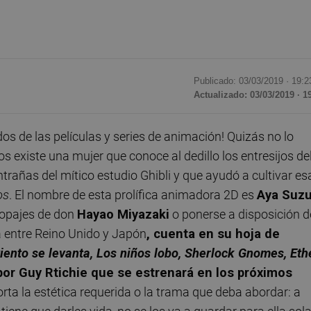
Publicado: 03/03/2019 ·
19:2
Actualizado: 03/03/2019 · 1
os de las películas y series de animación! Quizás no lo
s existe una mujer que conoce al dedillo los entresijos de
rañas del mítico estudio Ghibli y que ayudó a cultivar es
os
. El nombre de esta prolífica animadora 2D es
Aya Suzu
 ropajes de don
Hayao Miyazaki
o ponerse a disposición d
a entre Reino Unido y Japón
, cuenta en su hoja de
l viento se levanta, Los niños lobo, Sherlock Gnomes, Eth
 por Guy Rtichie que se estrenará en los próximos
rta la estética requerida o la trama que deba abordar: a