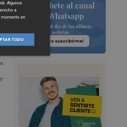
Suscríbete al canal
 web. Algunos
omo
derecho a
de Whatsapp
ier momento en
Siempre al día de las últimas
noticias
PTAR TODO
¡Quiero suscribirme!
os
er