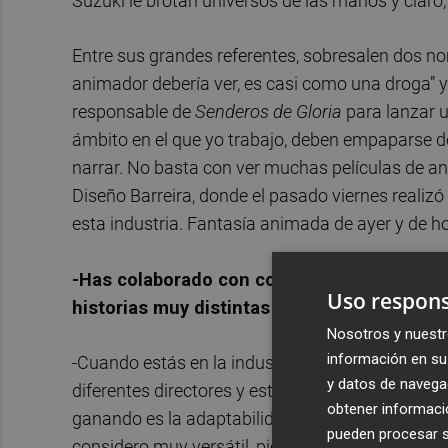
Suzuki le brotan universos de las manos y claro, 
Entre sus grandes referentes, sobresalen dos n
animador debería ver, es casi como una droga” y
responsable de
Senderos de Gloria
para lanzar u
ámbito en el que yo trabajo, deben empaparse de 
narrar. No basta con ver muchas películas de a
Diseño Barreira, donde el pasado viernes realizó
esta industria. Fantasía animada de ayer y de ho
-Has colaborado con compañías y directore
Uso respons
historias muy distintas entre sí. ¿Cómo es 
Nosotros y nuestr
información en su 
-Cuando estás en la industria de la animación 
y datos de navega
diferentes directores y estudios, por lo que, en 
obtener informació
ganando es la adaptabilidad a las demandas de 
pueden procesar su
considero muy versátil, pienso que yo soy capa