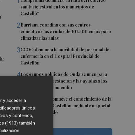
1
.
Compromís denuncia "la falta del refuerzo
sanitario estival en los municipios de
Castelló"
r
2
Burriana coordina con sus centros
educativos las ayudas de 101.500 euros para
climatizar las aulas
3
CCOO denuncia la movilidad de personal de
enfermería en el Hospital Provincial de
de
Castellón
4
Los grupos políticos de Onda se unen para
impulsar la reforestación y las ayudas a los
s e
afectados por el incendio
5
PortCastelló promueve el conocimiento de la
r y acceder a
red de faros de Castellón mediante un portal
tificadores únicos
web especializado
cios y contenido,
os (1913)
también
calización
e