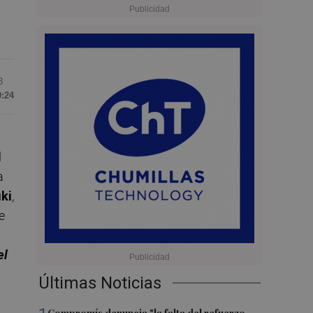
3
9:24
l
a
ki
,
e
el
Últimas Noticias