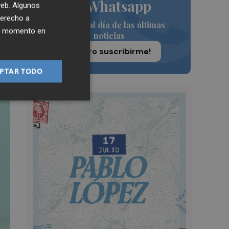
de Whatsapp
 web. Algunos
derecho a
Siempre al día de las últimas
ier momento en
noticias
¡Quiero suscribirme!
PTAR TODO