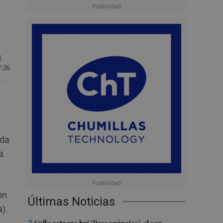
1
7:36
ida
a
ón
Últimas Noticias
).