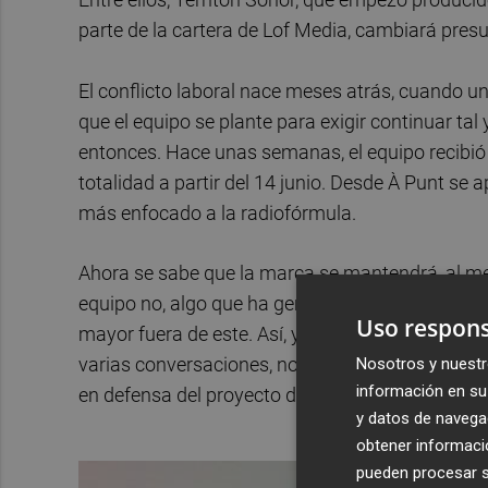
parte de la cartera de Lof Media, cambiará pres
El conflicto laboral nace meses atrás, cuando u
que el equipo se plante para exigir continuar t
entonces. Hace unas semanas, el equipo recibió
totalidad a partir del 14 junio. Desde À Punt se
más enfocado a la radiofórmula.
Ahora se sabe que la marca se mantendrá, al m
equipo no, algo que ha generado tensiones en 
Uso respons
mayor fuera de este. Así, y según cuentan los p
varias conversaciones, nos pusimos en contact
Nosotros y nuestr
información en su 
en defensa del proyecto de
Territori Sonor
, y de
y datos de navega
obtener informació
pueden procesar su