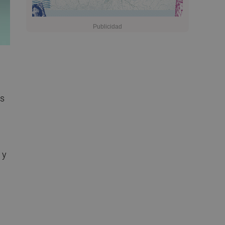
es
 y