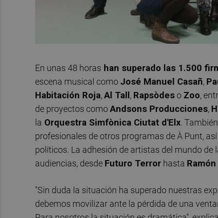
En unas 48 horas
han superado las 1.500 fir
escena musical como
José Manuel Casañ
,
Pa
Habitación Roja
,
Al Tall
,
Rapsòdes
o
Zoo
, en
de proyectos como
Andsons Producciones
,
H
la
Orquestra Simfònica Ciutat d'Elx
. También
profesionales de otros programas de À Punt, así
políticos. La adhesión de artistas del mundo de 
audiencias, desde
Futuro Terror
hasta
Ramón 
"Sin duda la situación ha superado nuestras exp
debemos movilizar ante la pérdida de una vent
Para nosotros la situación es dramática", explica