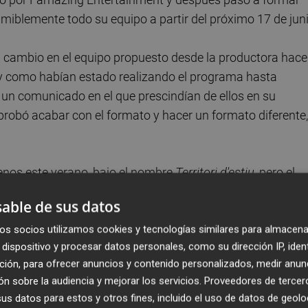
umiblemente todo su equipo a partir del próximo 17 de juni
n cambio en el equipo propuesto desde la productora hace
al y como habían estado realizando el programa hasta
 un comunicado en el que prescindían de ellos en su
 aprobó acabar con el formato y hacer un formato diferente,
enos este verano, bajo el nombre
Territori d'estiu
, pero el
el equipo, pero que ha despertado un movimiento mucho
able de sus datos
ropios impulsores del comunicado, "fue surgiendo el tema 
o a través de Whatsapp y armamos una recogida de firm
os socios utilizamos cookies y tecnologías similares para almacena
dispositivo y procesar datos personales, como su dirección IP, iden
l equipo de Amàlia Garrigós".
ción, para ofrecer anuncios y contenido personalizados, medir anun
n sobre la audiencia y mejorar los servicios.
Proveedores de tercer
s datos para estos y otros fines, incluido el uso de datos de geolo