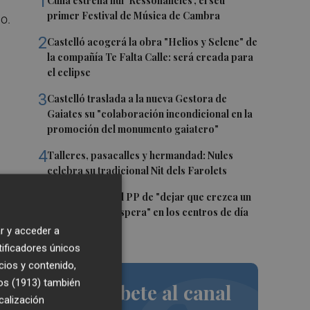
1
Culla estrena hui 'Ressonàncies', el seu
primer Festival de Música de Cambra
o.
2
Castelló acogerá la obra "Helios y Selene" de
la compañía Te Falta Calle: será creada para
el eclipse
3
Castelló traslada a la nueva Gestora de
Gaiates su "colaboración incondicional en la
promoción del monumento gaiatero"
4
Talleres, pasacalles y hermandad: Nules
celebra su tradicional Nit dels Farolets
5
El PSPV acusa al PP de "dejar que crezca un
en
31 % la lista de espera" en los centros de día
de Castellón
as
r y acceder a
tificadores únicos
cios y contenido,
os (1913)
también
Suscríbete al canal
calización