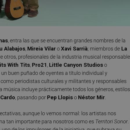
mas
, entra las que se encuentran grandes nombres de la
u Alabajos
,
Mireia Vilar
o
Xavi Sarrià
; miembros de
La
tre otros, profesionales de la industria musical responsabl
its With Tits
,
Pro21
,
Little Canyon Studios
o
 un buen puñado de oyentes a título individual y
 como periodistas culturales y militantes y responsables
la música incluye prácticamente todos los géneros, estilos
Cardo
, pasando por
Pep Llopis
o
Néstor Mir
.
ectativas, aunque lo vemos normal: los artistas nos
ana tan importante para nosotros como es
Territori Sonor
.
 uno de los impulsores de la iniciativa, que subraya su