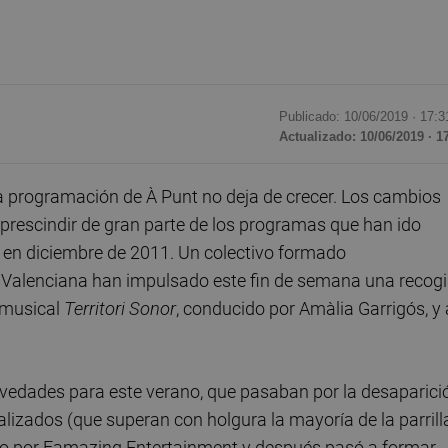
Publicado: 10/06/2019 ·
17:3
Actualizado: 10/06/2019 · 1
a programación de À Punt no deja de crecer. Los cambios
l prescindir de gran parte de los programas que han ido
o en diciembre de 2011. Un colectivo formado
Valenciana han impulsado este fin de semana una recog
 musical
Territori Sonor
, conducido por Amàlia Garrigós, y 
vedades para este verano, que pasaban por la desaparici
alizados (que superan con holgura la mayoría de la parrilla
cido por Famazing Entertainment y después pasó a formar