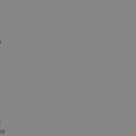
e
l
bó