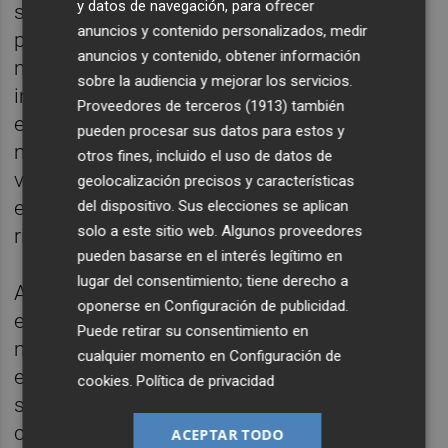
y datos de navegación, para ofrecer
señala que sí sucedió al principio de la
anuncios y contenido personalizados, medir
pandemia, pero que ahora éste ha quedado
anuncios y contenido, obtener información
más disipado. "Cuando no se sabía el
sobre la audiencia y mejorar los servicios.
impacto que podía tener el coronavirus con
Proveedores de terceros (1913)
también
el embarazo sí que existía, pero ahora hay
pueden procesar sus datos para estos y
menos dudas. Generalmente la gente ha
otros fines, incluido el uso de datos de
visto que no hay problema, que la paciente
geolocalización precisos y características
embarazada no tiene un mayor
del dispositivo. Sus elecciones se aplican
solo a este sitio web. Algunos proveedores
riesgo",apunta.
pueden basarse en el interés legítimo en
lugar del consentimiento; tiene derecho a
Al inicio de la pandemia se dijo que no
oponerse en
Configuración de publicidad
.
existía riesgo de transmisión vertical de la
Puede retirar su consentimiento en
madre al feto, posteriormente, ha habido
cualquier momento en
Configuración de
estudios puntuales que han encontrado
cookies
.
Política de privacidad
signos de contagio en la placenta. En
cualquier caso, por norma general la
ACEPTAR TODO