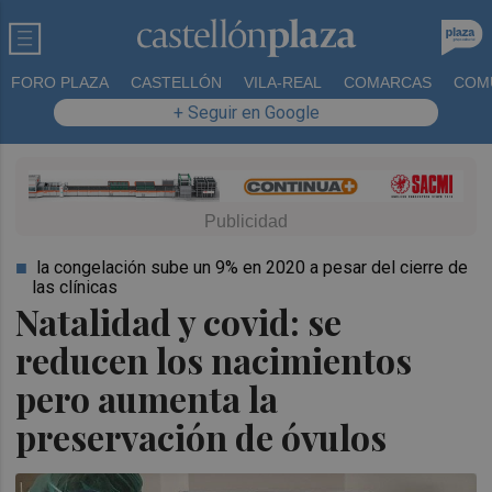
FORO PLAZA
CASTELLÓN
VILA-REAL
COMARCAS
COM
+ Seguir en Google
la congelación sube un 9% en 2020 a pesar del cierre de
las clínicas
Natalidad y covid: se
reducen los nacimientos
pero aumenta la
preservación de óvulos