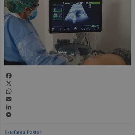
Facebook
X
WhatsApp
Email
LinkedIn
Messenger
Estefanía Pastor