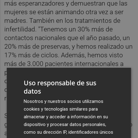
más esperanzadores y demuestran que las
mujeres se están animando otra vez a ser
madres. También en los tratamientos de
infertilidad. "Tenemos un 30% más de
contactos nacionales que el año pasado, un
20% más de preservas, y hemos realizado un
17% más de ciclos. Además, hemos visto
más de 3.000 pacientes internacionales a
pesar de las restricciones", señala Bosch. A
día de hoy, en España alrededor de un 10%
Uso responsable de sus
de los nacimientos se deben a la
datos
reproducción asistida.
Nosotros y nuestros socios utilizamos
cookies y tecnologías similares para
Sobre si actualmente existe miedo
almacenar y acceder a información en su
generalizado a quedarse embarazada debido
dispositivo y procesar datos personales,
como su dirección IP, identificadores únicos
a la covid, el director médico de IVI Valencia