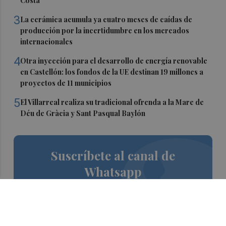
Costa
3
La cerámica acumula ya cuatro meses de caídas de
producción por la incertidumbre en los mercados
internacionales
4
Otra inyección para el desarrollo de energía renovable
en Castellón: los fondos de la UE destinan 19 millones a
proyectos de 11 municipios
5
El Villarreal realiza su tradicional ofrenda a la Mare de
Déu de Gràcia y Sant Pasqual Baylón
Suscríbete al canal de
Whatsapp
Siempre al día de las últimas noticias
¡Quiero suscribirme!