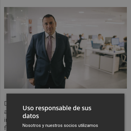
Desde AVS Consulting llevan más de 20
Uso responsable de sus
años asesorando a empresas en materia de
datos
incentivos fiscales y obtención de
Nosotros y nuestros socios utilizamos
financiación sobre actividades de