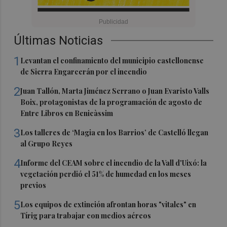
Últimas Noticias
1
Levantan el confinamiento del municipio castellonense
de Sierra Engarcerán por el incendio
2
Juan Tallón, Marta Jiménez Serrano o Juan Evaristo Valls
Boix, protagonistas de la programación de agosto de
Entre Libros en Benicàssim
3
Los talleres de ‘Magia en los Barrios’ de Castelló llegan
al Grupo Reyes
4
Informe del CEAM sobre el incendio de la Vall d'Uixó: la
vegetación perdió el 51% de humedad en los meses
previos
5
Los equipos de extinción afrontan horas "vitales" en
Tírig para trabajar con medios aéreos