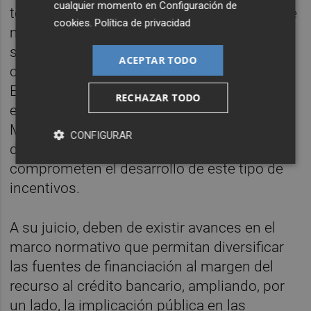
cualquier momento en
Configuración de
tenemos un problema. Una de las cosas que
cookies
.
Política de privacidad
más nos preocupa es la estabilidad del
sistema fiscal para I+D basado en la
ACEPTAR TODO
confianza con la Agencia Tributaria", explica.
En ocasiones, indica, existen discrepancias
RECHAZAR TODO
entre la agencia de acreditación ENAC y el
Ministerio a la hora de conceder
CONFIGURAR
deducciones fiscales, unas trabas que
comprometen el desarrollo de este tipo de
incentivos.
A su juicio, deben de existir avances en el
marco normativo que permitan diversificar
las fuentes de financiación al margen del
recurso al crédito bancario, ampliando, por
un lado, la implicación pública en las