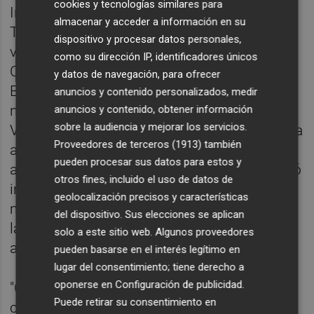
cookies y tecnologías similares para
Investigación, Desarrollo e Innovación
almacenar y acceder a información en su
Tecnológica. Una trayectoria con especial
dispositivo y procesar datos personales,
vinculación con el sector de la automoción.
como su dirección IP, identificadores únicos
Con sede en València y oficinas en Madrid y
y datos de navegación, para ofrecer
Barcelona, la consultora es líder a nivel
anuncios y contenido personalizados, medir
nacional en la obtención de Calificativos
anuncios y contenido, obtener información
sobre la audiencia y mejorar los servicios.
Vinculantes para la Agencia Tributaria para la
Proveedores de terceros (1913)
también
aplicación de deducciones fiscales por
pueden procesar sus datos para estos y
actividades de I+D+i. Durante 2018, gestionó
otros fines, incluido el uso de datos de
incentivos públicos por un valor de 67
geolocalización precisos y características
millones de euros de inversión industrial en
del dispositivo. Sus elecciones se aplican
la Comunitat Valenciana, una cifra que
solo a este sitio web. Algunos proveedores
asciende a los 155 en los últimos tres años.
pueden basarse en el interés legítimo en
lugar del consentimiento; tiene derecho a
oponerse en
Configuración de publicidad
.
"Cada vez es más difícil el acceso por la
Puede retirar su consentimiento en
concurrencia competitiva. En España