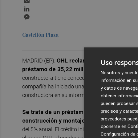
LinkedIn
Messenger
Castellón Plaza
MADRID (EP).
OHL reclama al Grupo Villar Mir
Uso respons
préstamo de 35,22 millones de euros
que fo
Nosotros y nuestr
constructora tiene concedidos a la corporación 
información en su 
compañía ha iniciado una reclamación judicial de
y datos de navega
constructora en su informe anual correspondien
obtener informació
pueden procesar su
precisos y caracte
Se trata de un préstamo que OHL concedió 
proveedores pueden
construcción y montaje de prefabricados 
oponerse en
Confi
del 5% anual. El crédito inicialmente lo concedi
Configuración de 
el grupo OHL al vender concesiones el pasado a