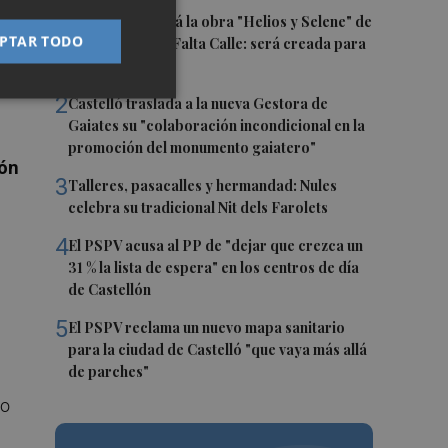
1
Castelló acogerá la obra "Helios y Selene" de
PTAR TODO
la compañía Te Falta Calle: será creada para
el eclipse
e
2
Castelló traslada a la nueva Gestora de
Gaiates su "colaboración incondicional en la
promoción del monumento gaiatero"
ión
3
Talleres, pasacalles y hermandad: Nules
celebra su tradicional Nit dels Farolets
4
El PSPV acusa al PP de "dejar que crezca un
31 % la lista de espera" en los centros de día
de Castellón
5
El PSPV reclama un nuevo mapa sanitario
para la ciudad de Castelló "que vaya más allá
de parches"
no