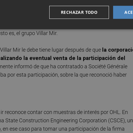
millones, que también está relacionado con Pacadar, y
RECHAZAR TODO
ACE
ía sobre el informe anual de OHL, Deloitte indica que la
 estos préstamos, ve factible recuperarlos "dado el plan d
o es, el grupo Villar Mir.
Villar Mir le debe tiene lugar después de que
la corporac
alizando la eventual venta de la participación del
emente informó de que ha contratado a Société Générale
iba por esta participación, sobre la que reconoció haber
 Mir reconoce contar con muestras de interés por OHL. En
ina State Construction Engineering Corporation (CSCE), u
 en ese caso para tomar una participación de la firma