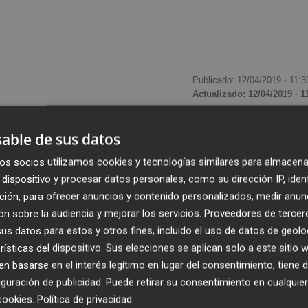
Publicado: 12/04/2019 ·
11:3
Actualizado: 12/04/2019 · 1
, su accionista de control, en los tribunales un
able de sus datos
rma parte de los créditos de 119 millones de euros que la
os socios utilizamos cookies y tecnologías similares para almacena
y que actualmente están "vencidos y son exigibles. La
dispositivo y procesar datos personales, como su dirección IP, iden
l crédito de 35,22 millones de euros", asegura la
ción, para ofrecer anuncios y contenido personalizados, medir anun
te a 2018.
n sobre la audiencia y mejorar los servicios.
Proveedores de tercer
s datos para estos y otros fines, incluido el uso de datos de geolo
rísticas del dispositivo. Sus elecciones se aplican solo a este sitio
a Pacadar, empresa del grupo Villar Mir dedicada a
 basarse en el interés legítimo en lugar del consentimiento; tiene 
de hormigón
armado pretensado, que devenga un interés
guración de publicidad
. Puede retirar su consentimiento en cualqu
ó OHL Concesiones, si bien posteriormente fue adquirido po
cookies
.
Política de privacidad
ño. La constructora tiene concedido otro préstamo a su