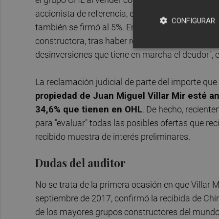
accionista de referencia, en este caso de 83,87 
CONFIGURAR
también se firmó al 5%. En su informe de auditor
constructora, tras haber realizado un análisis de
desinversiones que tiene en marcha el deudor", est
La reclamación judicial de parte del importe que 
propiedad de Juan Miguel Villar Mir esté an
34,6% que tienen en OHL
. De hecho, recient
para "evaluar" todas las posibles ofertas que rec
recibido muestra de interés preliminares.
Dudas del auditor
No se trata de la primera ocasión en que Villar
septiembre de 2017, confirmó la recibida de Ch
de los mayores grupos constructores del mundo,