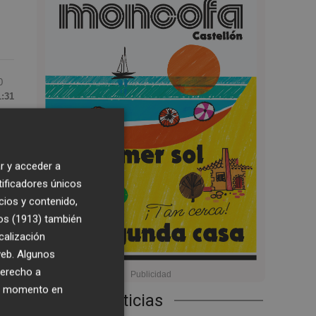
0
1:31
r y acceder a
tificadores únicos
cios y contenido,
os (1913)
también
calización
 web. Algunos
derecho a
ier momento en
r
Últimas Noticias