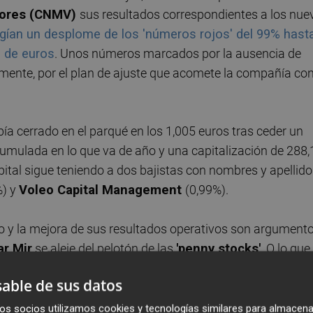
lores (CNMV)
sus resultados correspondientes a los nue
ían un desplome de los 'números rojos' del 99% hast
s de euros
. Unos números marcados por la ausencia de
lmente, por el plan de ajuste que acomete la compañía con
ía cerrado en el parqué en los 1,005 euros tras ceder un
acumulada en lo que va de año y una capitalización de 288,
pital sigue teniendo a dos bajistas con nombres y apellid
%) y
Voleo Capital Management
(0,99%).
cio y la mejora de sus resultados operativos son argument
ar Mir
se aleje del pelotón de las
'penny stocks'
. O lo que
ajo del euro. Un grupo del que ha venido formando parte 
able de sus datos
cciones alcistas,
tal y como ha venido contando este
os socios utilizamos cookies y tecnologías similares para almacena