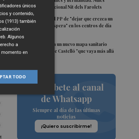
3
Talleres, pasacalles y hermandad: Nules
tificadores únicos
celebra su tradicional Nit dels Farolets
cios y contenido,
4
El PSPV acusa al PP de "dejar que crezca un
os (1913)
también
31 % la lista de espera" en los centros de día
calización
de Castellón
 web. Algunos
5
El PSPV reclama un nuevo mapa sanitario
derecho a
para la ciudad de Castelló "que vaya más allá
ier momento en
de parches"
PTAR TODO
Suscríbete al canal
de Whatsapp
Siempre al día de las últimas
noticias
¡Quiero suscribirme!