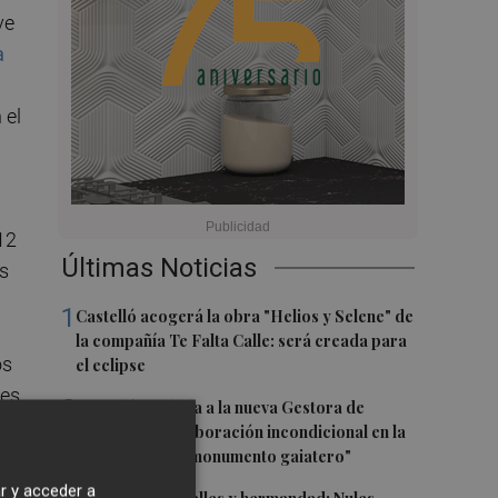
ve
a
 el
12
Últimas Noticias
os
1
Castelló acogerá la obra "Helios y Selene" de
la compañía Te Falta Calle: será creada para
os
el eclipse
 es
2
Castelló traslada a la nueva Gestora de
en
Gaiates su "colaboración incondicional en la
promoción del monumento gaiatero"
r y acceder a