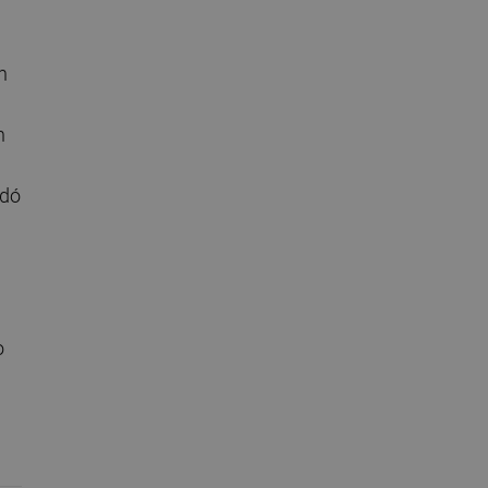
n
n
dó
o