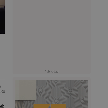
8
2:08
web