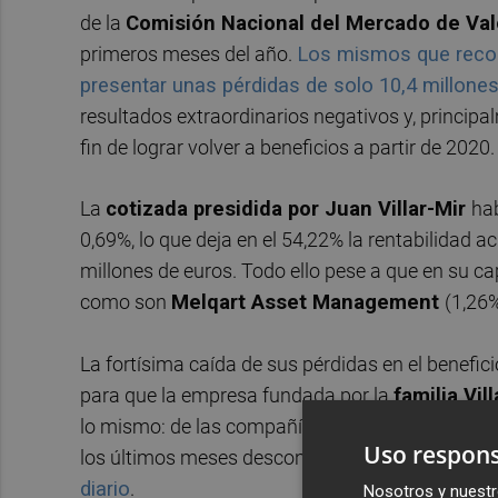
de la
Comisión Nacional del Mercado de Va
primeros meses del año.
Los mismos que recog
presentar unas pérdidas de solo 10,4 millone
resultados extraordinarios negativos y, principa
fin de lograr volver a beneficios a partir de 2020.
La
cotizada presidida por Juan Villar-Mir
hab
0,69%, lo que deja en el 54,22% la rentabilidad 
millones de euros. Todo ello pese a que en su ca
como son
Melqart Asset Management
(1,26
La fortísima caída de sus pérdidas en el benefi
para que la empresa fundada por la
familia Vill
lo mismo: de las compañías que cotizan por deb
Uso respons
los últimos meses descontando esporádicas rea
diario
.
Nosotros y nuestr