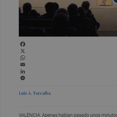
Facebook
X
WhatsApp
Email
LinkedIn
Messenger
Luis A. Torralba
VALÈNCIA. Apenas habían pasado unos minutos d