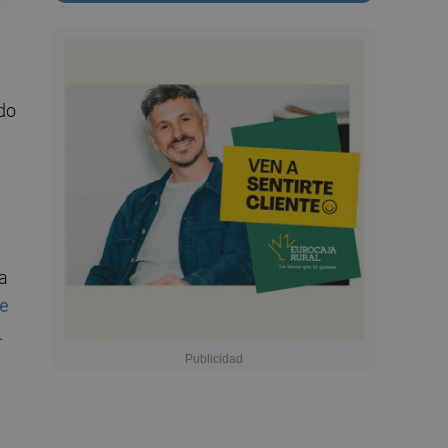
rdo
ia
ue
.