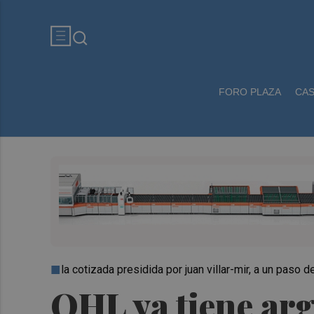
FORO PLAZA
CA
la cotizada presidida por juan villar-mir, a un paso d
OHL ya tiene arg