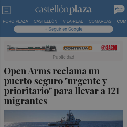
FORO PLAZA
CASTELLÓN
VILA-REAL
COMARCAS
COM
+ Seguir en Google
Open Arms reclama un
puerto seguro "urgente y
prioritario" para llevar a 121
migrantes