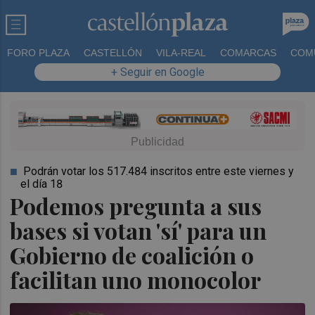
FORO PLAZA
CASTELLÓN
VILA-REAL
COMARCAS
COM
+ Seguir en Google
Podrán votar los 517.484 inscritos entre este viernes y
el día 18
Podemos pregunta a sus
bases si votan 'sí' para un
Gobierno de coalición o
facilitan uno monocolor