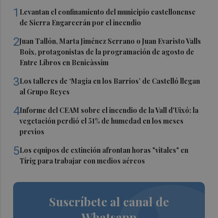
1
Levantan el confinamiento del municipio castellonense
de Sierra Engarcerán por el incendio
2
Juan Tallón, Marta Jiménez Serrano o Juan Evaristo Valls
Boix, protagonistas de la programación de agosto de
Entre Libros en Benicàssim
3
Los talleres de ‘Magia en los Barrios’ de Castelló llegan
al Grupo Reyes
4
Informe del CEAM sobre el incendio de la Vall d'Uixó: la
vegetación perdió el 51% de humedad en los meses
previos
5
Los equipos de extinción afrontan horas "vitales" en
Tírig para trabajar con medios aéreos
Suscríbete al canal de
Whatsapp