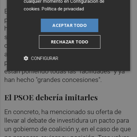
cualquier momento en
Configuración de
cookies
.
Política de privacidad
En este contexto, ha exigido al PSOE que se
pronuncie con la misma "claridad" que lo
ACEPTAR TODO
hacen ellos y ha demando también "calma,
sensatez, y honestidad". "Hay que hacer las
RECHAZAR TODO
cosas bien, de forma seria y sin
ambigüedades", ha insistido la portavoz del
CONFIGURAR
partido, recalcando que desde Podemos se
están poniendo todas las "facilidades" y ya
han hecho "grandes concesiones".
El PSOE debería imitarles
En concreto, ha mencionado su oferta de
llevar al debate de investidura un pacto para
un gobierno de coalición y, en el caso de que