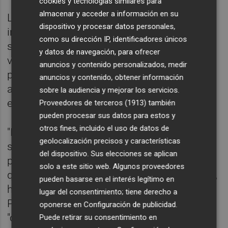
cookies y tecnologías similares para
almacenar y acceder a información en su
La dirigente morada ha aclarado que su
dispositivo y procesar datos personales,
intención es que las conversaciones con los
como su dirección IP, identificadores únicos
socialistas continúen mientras los inscritos
y datos de navegación, para ofrecer
votan porque van a continuar con el "firme
anuncios y contenido personalizados, medir
propósito" de que se pueda llegar a un
anuncios y contenido, obtener información
acuerdo para la creación de un gobierno
sobre la audiencia y mejorar los servicios.
estable de coalición antes del día 22.
Proveedores de terceros (1913)
también
pueden procesar sus datos para estos y
otros fines, incluido el uso de datos de
"Nuestra voluntad es seguir negociando y
geolocalización precisos y características
sentarnos en una mesa más oficial donde
del dispositivo. Sus elecciones se aplican
podamos trabajar de aquí a ese día, pero
solo a este sitio web. Algunos proveedores
queremos escuchar también a los inscritos",
pueden basarse en el interés legítimo en
ha dicho, incidiendo en que "los equipos" de
lugar del consentimiento; tiene derecho a
Podemos "están preparados" y su programa
oponerse en
Configuración de publicidad
.
"clarísimo".
Puede retirar su consentimiento en