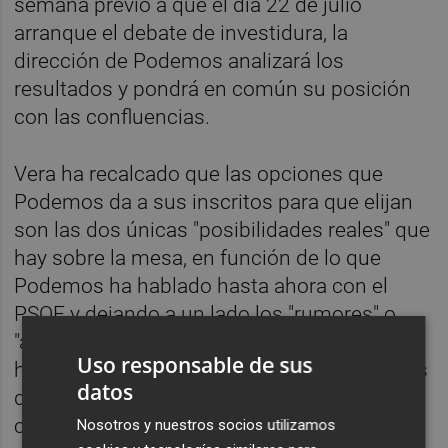
semana previo a que el día 22 de julio
arranque el debate de investidura, la
dirección de Podemos analizará los
resultados y pondrá en común su posición
con las confluencias.
Vera ha recalcado que las opciones que
Podemos da a sus inscritos para que elijan
son las dos únicas "posibilidades reales" que
hay sobre la mesa, en función de lo que
Podemos ha hablado hasta ahora con el
PSOE y dejando a un lado los "rumores" o
"ambigüedades" con la que, a su juicio, se
Uso responsable de sus
han conducido los socialistas en los últimos
datos
días a través de los medios de
comunicación.
Nosotros y nuestros socios utilizamos