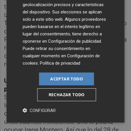
geolocalización precisos y características
también en zonas de voto habitual para la
del dispositivo. Sus elecciones se aplican
izquierda también ha habido inmersión.
solo a este sitio web. Algunos proveedores
Todo un misterio que puede ser puntual pero
pueden basarse en el interés legítimo en
que de momento tiene su fuerza en el
lugar del consentimiento; tiene derecho a
Parlamento. Y con aviso de Abascal. Se van a
oponerse en
Configuración de publicidad
.
recurrir al Tribunal Constitucional todo lo
Puede retirar su consentimiento en
que se les ocurra y que consideren que no
cualquier momento en
Configuración de
cookies
.
Política de privacidad
responde a su ideario.
ACEPTAR TODO
UNIDAS PODEMOS: Pablo Iglesias gana la
partida.
Lo del “Manual de resistencia” de
RECHAZAR TODO
Sánchez se puede quedar pequeño con
Iglesias. Se apartó pero vuelve a lo grande
CONFIGURAR
como vicepresidente y además negocia
unos cuantos ministerios. Uno lo podría
ocupar Irene Montero. Así que lo del 28 de