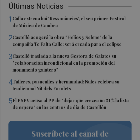
Últimas Noticias
1
Culla estrena hui 'Ressonàncies', el seu primer Festival
de Música de Cambra
2
Castelló acogerá la obra "Helios y Selene" de la
compañía Te Falta Calle: será creada para el eclipse
3
Castelló traslada a la nueva Gestora de Gaiates su
"colaboración incondicional en la promoción del
monumento gaiatero"
4
Talleres, pasacalles y hermandad: Nules celebra su
tradicional Nit dels Farolets
5
El PSPV acusa al PP de "dejar que crezca un 31 % la lista
de espera" en los centros de día de Castellón
Suscríbete al canal de