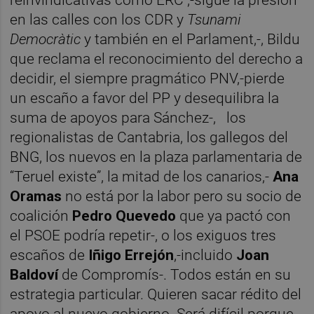
en las calles con los CDR y
Tsunami
Democràtic
y también en el Parlament,-, Bildu
que reclama el reconocimiento del derecho a
decidir, el siempre pragmático PNV,-pierde
un escaño a favor del PP y desequilibra la
suma de apoyos para Sánchez-,
los
regionalistas de Cantabria, los gallegos del
BNG, los nuevos en la plaza parlamentaria de
“Teruel existe”, la mitad de los canarios,-
Ana
Oramas
no está por la labor pero su socio de
coalición
Pedro Quevedo
que ya pactó con
el PSOE podría repetir-, o los exiguos tres
escaños de
Iñigo Errejón
,-incluido
Joan
Baldoví
de Compromís-. Todos están en su
estrategia particular. Quieren sacar rédito del
apoyo al nuevo gobierno. Será difícil porque