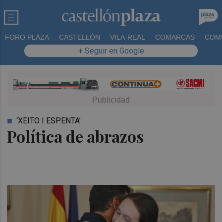
FORO PLAZA
CASTELLÓN
VILA-REAL
COMARCAS
COM
+ Seguir en Google
‘XEITO I ESPENTA’
Política de abrazos