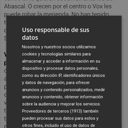
Abascal. O crecen por el centro o Vox les
puede robar la merienda. No han tenido
tiempo de rentabilizar su subida porque
Uso responsable de sus
cuando se reunía la ejecutiva popular,
datos
Sánchez e Iglesias se abrazaban.
Nosotros y nuestros socios utilizamos
VOX: Santiago Abascal disfrutando del
cookies y tecnologías similares para
almacenar y acceder a información en su
paisaje. S
in apenas esfuerzo han
dispositivo y procesar datos personales,
conseguido un excelente resultado para sus
como su dirección IP, identificadores únicos
aspiraciones y se encarama a la tercera
y datos de navegación, para ofrecer
posición del tablero. Se hacen muchas
anuncios y contenido personalizados, medir
cábalas para dilucidar de donde reciben el
anuncios y contenido, obtener información
voto con sorprendentes conclusiones o no
sobre la audiencia y mejorar los servicios.
tanto.
Llama la atención que en municipios
Proveedores de terceros (1913)
también
tradicionalmente del PP les han robado el
pueden procesar sus datos para estos y
otros fines, incluido el uso de datos de
mensaje y conseguido el apoyo. Pero es que