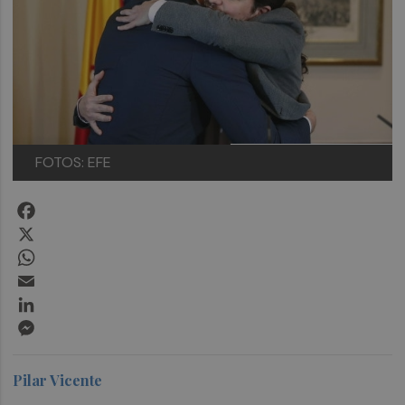
FOTOS: EFE
Facebook
X
WhatsApp
Email
LinkedIn
Messenger
Pilar Vicente