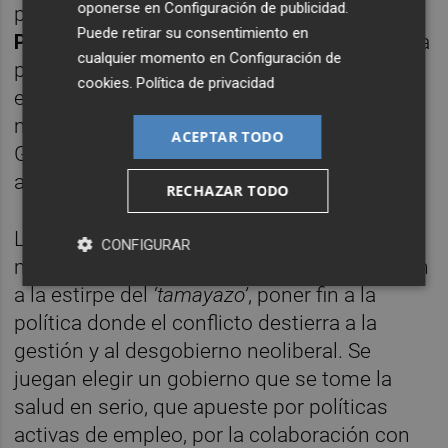
oponerse en
Configuración de publicidad
.
personas del entorno del presidente del PP,
Puede retirar su consentimiento en
Pablo Casado
, que se verán sometidas a una
cualquier momento en
Configuración de
profunda desilusión cuando descubran que
cookies
.
Política de privacidad
el próximo mes de mayo las madrileñas y
madrileños no eligen al Presidente del
ACEPTAR TODO
Gobierno: eligen a su Presidente
autonómico, y que será socialista.
RECHAZAR TODO
Lo que sí está en juego es el futuro de las
CONFIGURAR
madrileñas y madrileños: se juegan poner fin
a la estirpe del
‘tamayazo’
, poner fin a la
política donde el conflicto destierra a la
gestión y al desgobierno neoliberal. Se
juegan elegir un gobierno que se tome la
salud en serio, que apueste por políticas
activas de empleo, por la colaboración con