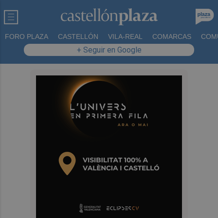
FORO PLAZA
CASTELLÓN
VILA-REAL
COMARCAS
COM
+ Seguir en Google