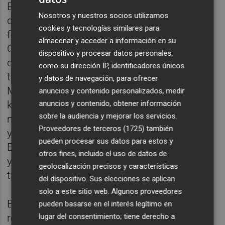
España es la necesidad de que una mayoría
Nosotros y nuestros socios utilizamos
del Congreso respalde la reforma de la
cookies y tecnologías similares para
financiación autonómica para que la
almacenar y acceder a información en su
Comunitat reciba de una vez la financiación
dispositivo y procesar datos personales,
que merece y le corresponde, España es
como su dirección IP, identificadores únicos
también el desarrollo desde el actual
y datos de navegación, para ofrecer
Ministerio de Transportes de más de 230
anuncios y contenido personalizados, medir
anuncios y contenido, obtener información
kilómetros del Corredor Mediterráneo que
sobre la audiencia y mejorar los servicios.
mejorará sustancialmente la competitividad
Proveedores de terceros (1725)
también
y sostenibilidad de la economía valenciana.
pueden procesar sus datos para estos y
España es la apuesta por la cohesión social
otros fines, incluido el uso de datos de
y territorial, por una fiscalidad justa y una
geolocalización precisos y características
transición ecológica de nuestra economía.
del dispositivo. Sus elecciones se aplican
solo a este sitio web. Algunos proveedores
España es mucho más que la política
pueden basarse en el interés legítimo en
lugar del consentimiento; tiene derecho a
recentralizadora del PP. Y serán muchas las