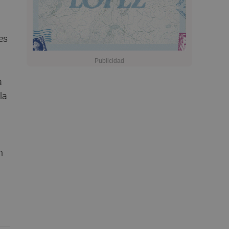
es
a
la
n