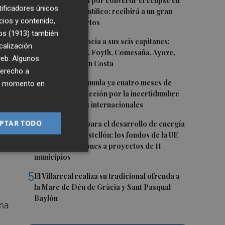
1
Castelló apuesta por convertir el eclipse en
tificadores únicos
un referente científico: recibirá a un gran
cios y contenido,
equipo de expertos
os (1913)
también
2
El Villarreal anuncia a sus seis capitanes:
calización
Gerard Moreno, Foyth, Comesaña, Ayoze,
 web. Algunos
Cardona y Logan Costa
derecho a
3
La cerámica acumula ya cuatro meses de
a
ier momento en
caídas de producción por la incertidumbre
en los mercados internacionales
4
PTAR TODO
Otra inyección para el desarrollo de energía
renovable en Castellón: los fondos de la UE
destinan 19 millones a proyectos de 11
municipios
5
El Villarreal realiza su tradicional ofrenda a
la Mare de Déu de Gràcia y Sant Pasqual
Baylón
una