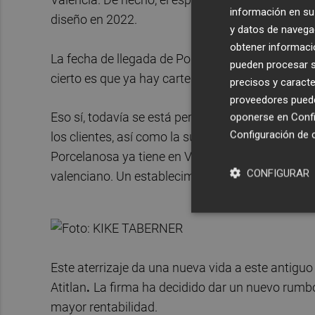
información en su 
diseño en 2022.
y datos de navega
obtener informació
La fecha de llegada de Porcelanosa aún está por
pueden procesar su
cierto es que ya hay carteles en los escaparate
precisos y caracte
proveedores pueden
Eso sí, todavía se está perfilando la distribución
oponerse en
Confi
Configuración de 
los clientes, así como la superficie que se destin
Porcelanosa ya tiene en València un local en la c
CONFIGURAR
valenciano. Un establecimiento que recienteme
Este aterrizaje da una nueva vida a este antiguo
Atitlan
.
La firma ha decidido dar un nuevo rumbo 
mayor rentabilidad.