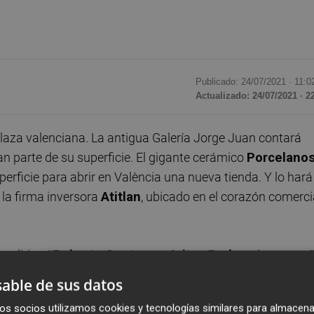
Publicado: 24/07/2021 ·
11:0
Actualizado: 24/07/2021 · 2
plaza valenciana. La antigua Galería Jorge Juan contará
 parte de su superficie. El gigante cerámico
Porcelano
ficie para abrir en València una nueva tienda. Y lo hará
 la firma inversora
Atitlan
, ubicado en el corazón comerci
ue dirigen
Roberto Centeno
y
Aritza Rodero
, la compañ
os 5.000 que componen la galería, lo que va a permitir a 
able de sus datos
nto en una de las principales arterías comerciales de
os socios utilizamos cookies y tecnologías similares para almacena
 guiño a la elección de València como capital mundial del