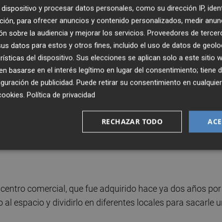
dispositivo y procesar datos personales, como su dirección IP, iden
ción, para ofrecer anuncios y contenido personalizados, medir anun
n sobre la audiencia y mejorar los servicios.
Proveedores de tercer
 determinar, según explican las mismas fuentes, pero lo
s datos para estos y otros fines, incluido el uso de datos de geolo
s del espacio anunciando su próxima apertura para 2022.
rísticas del dispositivo. Sus elecciones se aplican solo a este sitio
 basarse en el interés legítimo en lugar del consentimiento; tiene 
 del espacio, es decir, los ambientes y zonas que ofrecerá 
guración de publicidad
. Puede retirar su consentimiento en cualqu
cookies
.
Política de privacidad
ará a tienda y oficina, explican fuentes de la compañía.
alle Colón, otra de las grandes calles del comercio
RECHAZAR TODO
ACE
nte ha reformado.
 centro comercial, que fue adquirido hace ya dos años por
al espacio y dividirlo en diferentes locales para sacarle 