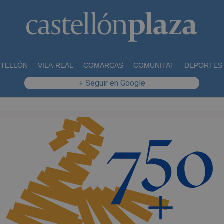
STELLÓN
VILA-REAL
COMARCAS
COMUNITAT
DEPORTES
+ Seguir en Google