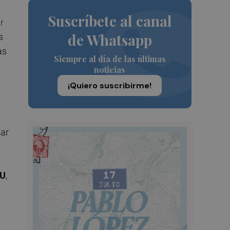
Suscríbete al canal
r
de Whatsapp
s
as
Siempre al día de las últimas
noticias
¡Quiero suscribirme!
tar
U
,