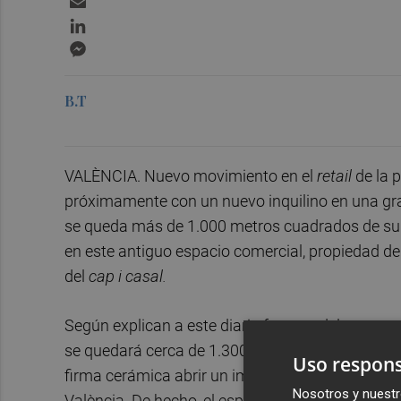
LinkedIn
Messenger
B.T
VALÈNCIA. Nuevo movimiento en el
retail
de la 
próximamente con un nuevo inquilino en una gran
se queda más de 1.000 metros cuadrados de super
en este antiguo espacio comercial, propiedad de
del
cap i casal.
Según explican a este diario fuentes del grupo q
se quedará cerca de 1.300 metros cuadrados de l
Uso respons
firma cerámica abrir un importante establecimie
Nosotros y nuestr
València. De hecho, el espacio pretende hacer un