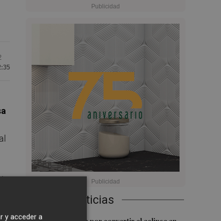
2
2:35
sa
al
ía
la
Últimas Noticias
r y acceder a