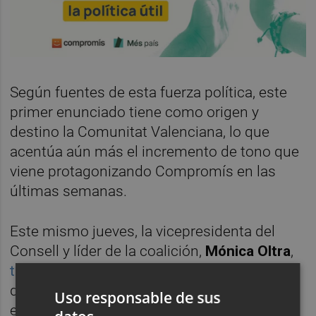
Según fuentes de esta fuerza política, este
primer enunciado tiene como origen y
destino la Comunitat Valenciana, lo que
acentúa aún más el incremento de tono que
viene protagonizando Compromís en las
últimas semanas.
Este mismo jueves, la vicepresidenta del
Consell y líder de la coalición,
Mónica Oltra
,
tiraba de ironía para referirse al desbloqueo
de las entregas a cuenta -450 millones de
Uso responsable de sus
euros- que el Gobierno de
Pedro Sánchez