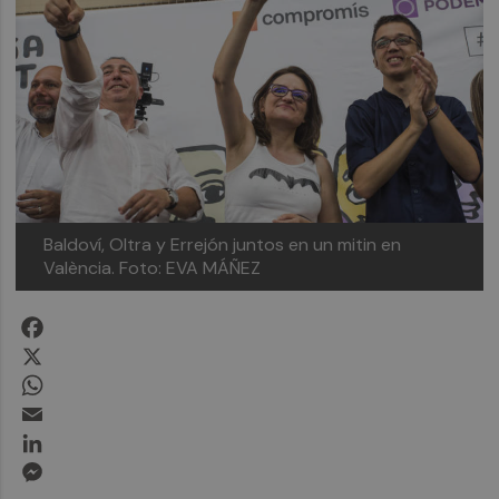
Baldoví, Oltra y Errejón juntos en un mitin en
València. Foto: EVA MÁÑEZ
Facebook
X
WhatsApp
Email
LinkedIn
Messenger