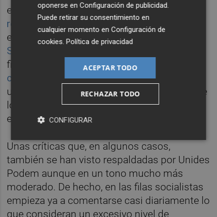
oponerse en
Configuración de publicidad
.
en los primeros pasos de la legislatura: la
Puede retirar su consentimiento en
reivindicación de los ingresos adeudados
por
cualquier momento en
Configuración de
el Gobierno de España;
las críticas a
cookies
.
Política de privacidad
Sánchez
por sus
vagas promesas
sobre la
financiación o
los ataques directos al
ACEPTAR TODO
candidato socialista
por no haber llegado a
un pacto con Podemos, han sido algunos de
RECHAZAR TODO
los motivos que han dado lugar a
escaramuzas entre los socios del Botànic.
CONFIGURAR
Unas críticas que, en algunos casos,
también se han visto respaldadas por Unides
Podem aunque en un tono mucho más
moderado. De hecho, en las filas socialistas
empieza ya a comentarse casi diariamente lo
que consideran un excesivo nivel de