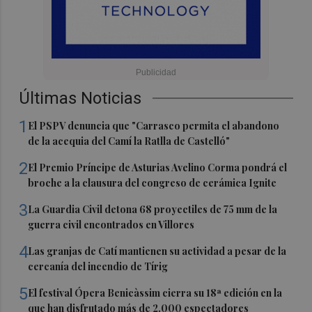
Últimas Noticias
1
El PSPV denuncia que "Carrasco permita el abandono
de la acequia del Camí la Ratlla de Castelló"
2
El Premio Príncipe de Asturias Avelino Corma pondrá el
broche a la clausura del congreso de cerámica Ignite
3
La Guardia Civil detona 68 proyectiles de 75 mm de la
guerra civil encontrados en Villores
4
Las granjas de Catí mantienen su actividad a pesar de la
cercanía del incendio de Tírig
5
El festival Ópera Benicàssim cierra su 18ª edición en la
que han disfrutado más de 2.000 espectadores