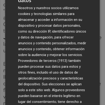
datos
debe hacer llegar a la Comunitat Valenciana.
Nosotros y nuestros socios utilizamos
"En elecciones, siempre se producen
cookies y tecnologías similares para
algunos milagros", comentó la dirigente de
almacenar y acceder a información en su
Compromís, en una clara alusión a la
dispositivo y procesar datos personales,
tardanza de la ministra de Hacienda,
María
como su dirección IP, identificadores únicos
Jesus Montero
, en activar estos pagos y que
y datos de navegación, para ofrecer
anuncios y contenido personalizados, medir
la concesión se vaya a producir a menos de
anuncios y contenido, obtener información
un mes de los comicios.
sobre la audiencia y mejorar los servicios.
Proveedores de terceros (1913)
también
Es sólo la última de una serie de
pueden procesar sus datos para estos y
manifestaciones públicas que Compromís
otros fines, incluido el uso de datos de
lleva protagonizando en estas semanas y
geolocalización precisos y características
que, en su mayoría, van dirigidas a la línea de
del dispositivo. Sus elecciones se aplican
flotación del PSOE. Desde el regreso del
solo a este sitio web. Algunos proveedores
pueden basarse en el interés legítimo en
verano, la coalición valencianista se ha
lugar del consentimiento; tiene derecho a
mostrado muy crítica pese a encontrarnos