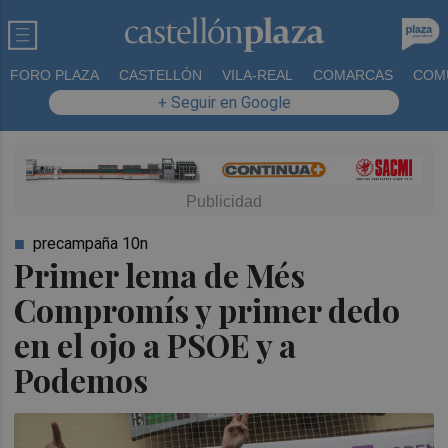
FORO PLAZA
CASTELLÓN
VILA-REAL
COMARCAS
COM
+ Seguir en Google
precampaña 10n
Primer lema de Més
Compromís y primer dedo
en el ojo a PSOE y a
Podemos