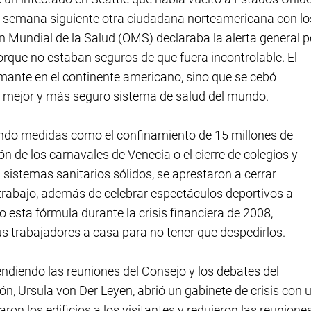
la semana siguiente otra ciudadana norteamericana con lo
 Mundial de la Salud (OMS) declaraba la alerta general p
orque no estaban seguros de que fuera incontrolable. El
ante en el continente americano, sino que se cebó
l mejor y más seguro sistema de salud del mundo.
endo medidas como el confinamiento de 15 millones de
ión de los carnavales de Venecia o el cierre de colegios y
sistemas sanitarios sólidos, se aprestaron a cerrar
letrabajo, además de celebrar espectáculos deportivos a
 esta fórmula durante la crisis financiera de 2008,
 trabajadores a casa para no tener que despedirlos.
endiendo las reuniones del Consejo y los debates del
n, Ursula von Der Leyen, abrió un gabinete de crisis con 
ron los edificios a los visitantes y redujeron las reunione