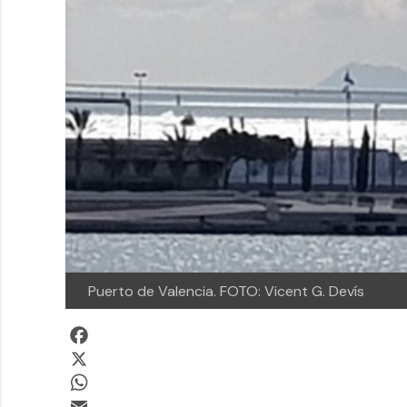
Puerto de Valencia. FOTO: Vicent G. Devís
Facebook
X
WhatsApp
Email