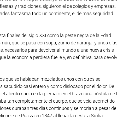
fiestas y tradiciones, siguieron el de colegios y empresas.
udades fantasma todo un continente, el de más seguridad
sta finales del siglo XXI como la peste negra de la Edad
común, que se pasa con sopa, zumo de naranja, y unos día
es, necesarios para devolver al mundo a una nueva crisis
ue la economía perdiera fuelle y, en definitiva, para devol
 los que se hablaban mezclados unos con otros se
s sacudido casi entero y como dislocado por el dolor. De
el aliento nacía en la pierna o en el brazo una pústula de 
aba tan completamente el cuerpo, que se veía acometido
iones duraban tres días continuos y se morían a pesar de
ichele de Piazza en 1347 al llegar la peste a Sicilia…