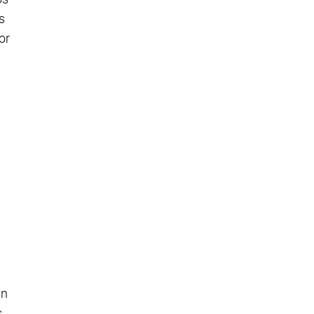
s
or
un
s