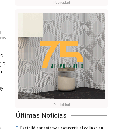
4
0:05
ió
gia
o
uy
Últimas Noticias
1
a
Castelló apuesta por convertir el eclipse en