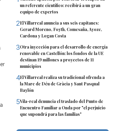
un referente científico: recibirá a un gran
equipo de expertos
2
El Villarreal anuncia a sus seis capitanes:
Gerard Moreno, Foyth, Comesaña, Ayoze,
Cardona y Logan Costa
3
Otra inyección para el desarrollo de energía
s
renovable en Castellón: los fondos de la UE
destinan 19 millones a proyectos de 11
ver
municipios
4
El Villarreal realiza su tradicional ofrenda a
la Mare de Déu de Gràcia y Sant Pasqual
Baylón
5
Vila-real denuncia el traslado del Punto de
la
Encuentro Familiar a Onda por "el perjuicio
que supondrá para las familias"