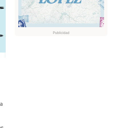
ra
os