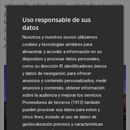
selección, adjudicación y plazo de ejecución
por llevar a cabo. Al retraso con respecto a
Uso responsable de sus
las fechas de 2017 se suma el atasco en
datos
Intervención, con lo que, previsiblemente,
Nosotros y nuestros socios utilizamos
una segunda edición no llegaría hasta
cookies y tecnologías similares para
mediados de año.
almacenar y acceder a información en su
dispositivo y procesar datos personales,
como su dirección IP, identificadores únicos
y datos de navegación, para ofrecer
anuncios y contenido personalizados, medir
anuncios y contenido, obtener información
sobre la audiencia y mejorar los servicios.
Proveedores de terceros (1913)
también
pueden procesar sus datos para estos y
otros fines, incluido el uso de datos de
geolocalización precisos y características