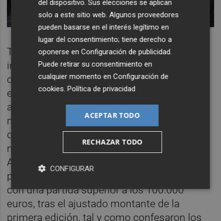
del dispositivo. Sus elecciones se aplican
solo a este sitio web. Algunos proveedores
pueden basarse en el interés legítimo en
lugar del consentimiento; tiene derecho a
Tal y como ha podido saber este diario, la
oponerse en
Configuración de publicidad
.
Puede retirar su consentimiento en
intención de Cultura es que la futura
cualquier momento en
Configuración de
convocatoria cuente, además del proyecto
cookies
.
Política de privacidad
expositivo-divulgativo, con un premio,
aunque todavía está por concretarse de qué
ACEPTAR TODO
modo. Esta no es la única novedad con la
que vendría esta segunda edición. En la
RECHAZAR TODO
misma entrevista de mayo de 2018,
Amoraga apuntaba a un aumento del
CONFIGURAR
presupuesto por el que el proyecto contaría
con una partida superior a los 100.000
euros, tras el ajustado montante de la
primera edición, tal y como confesaron los