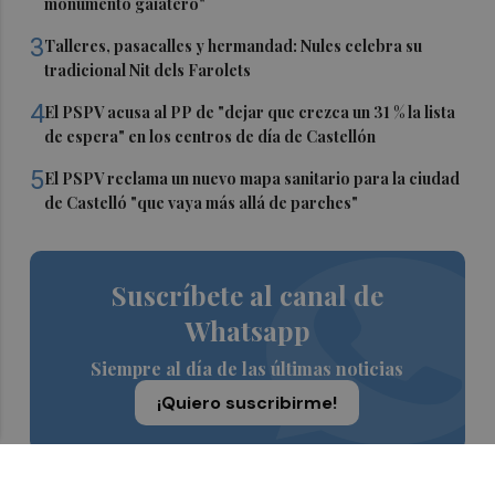
monumento gaiatero"
3
Talleres, pasacalles y hermandad: Nules celebra su
tradicional Nit dels Farolets
4
El PSPV acusa al PP de "dejar que crezca un 31 % la lista
de espera" en los centros de día de Castellón
5
El PSPV reclama un nuevo mapa sanitario para la ciudad
de Castelló "que vaya más allá de parches"
Suscríbete al canal de
Whatsapp
Siempre al día de las últimas noticias
¡Quiero suscribirme!