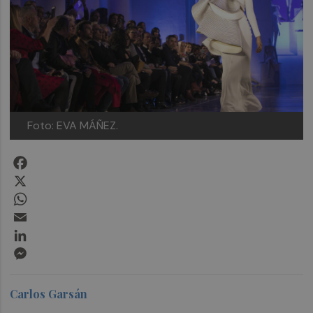
Foto: EVA MÁÑEZ.
Facebook
X
WhatsApp
Email
LinkedIn
Messenger
Carlos Garsán