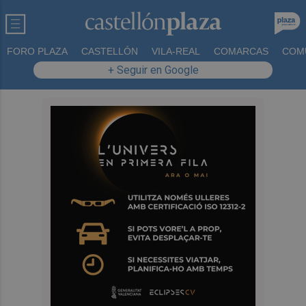
FORO PLAZA
CASTELLÓN
VILA-REAL
COMARCAS
COM
+ Seguir en Google