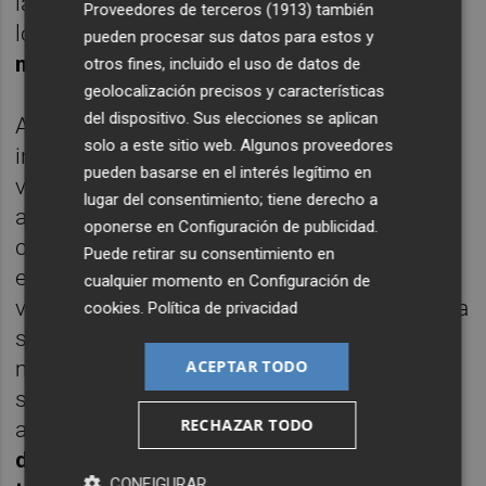
las medidas posibles en el departamento de
Proveedores de terceros (1913)
también
logística;
distancia de seguridad, guantes,
pueden procesar sus datos para estos y
mascarillas y una higiene básica
.
otros fines, incluido el uso de datos de
geolocalización precisos y características
del dispositivo. Sus elecciones se aplican
Además, aprovechan las redes sociales para
solo a este sitio web. Algunos proveedores
informar al usuario y empresas de las
pueden basarse en el interés legítimo en
ventajas que tiene una moto eléctrica, cómo
lugar del consentimiento; tiene derecho a
acertar con su compra o la importancia del
oponerse en
Configuración de publicidad
.
cambio que necesita la sociedad al mundo
Puede retirar su consentimiento en
eléctrico. "Pues como se ha mostrado en
cualquier momento en
Configuración de
varios medios, la contaminación atmosférica
cookies
.
Política de privacidad
se ha reducido entre el 70% y 80% en la gran
ACEPTAR TODO
mayoría de las ciudades, en tan solo una
semana que llevamos de confinamiento",
RECHAZAR TODO
aseguran desde
Next Electric Motors
. "
Son
datos que impactan, y que deberíamos
CONFIGURAR