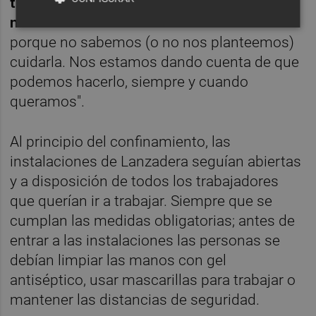
tener en cuenta. No esperar a que la
naturaleza nos “dé un una lección de vida”
porque no sabemos (o no nos planteemos)
cuidarla. Nos estamos dando cuenta de que
podemos hacerlo, siempre y cuando
queramos".
Al principio del confinamiento, las
instalaciones de Lanzadera seguían abiertas
y a disposición de todos los trabajadores
que querían ir a trabajar. Siempre que se
cumplan las medidas obligatorias; antes de
entrar a las instalaciones las personas se
debían limpiar las manos con gel
antiséptico, usar mascarillas para trabajar o
mantener las distancias de seguridad.