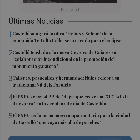
Últimas Noticias
1
Castelló acogerá la obra "Helios y Selene" de la
compañía Te Falta Calle: será creada para el eclipse
2
Castelló traslada a la nueva Gestora de Gaiates su
"colaboración incondicional en la promoción del
monumento gaiatero"
3
Talleres, pasacalles y hermandad: Nules celebra su
tradicional Nit dels Farolets
4
El PSPV acusa al PP de "dejar que crezca un 31 % la lista
de espera" en los centros de día de Castellón
5
El PSPV reclama un nuevo mapa sanitario para la ciudad
de Castelló "que vaya más allá de parches"