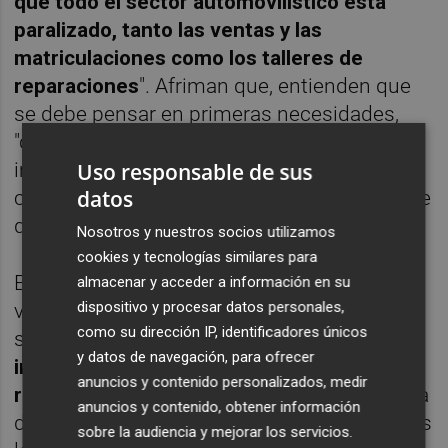
que todo el sector automovilístico está
paralizado, tanto las ventas y las
matriculaciones como los talleres de
reparaciones
". Afriman que, entienden que
se debe pensar en primeras necesidades,
"quedarse en casa es ahora lo primordial e
imprescindible, ya que desconocemos
Uso responsable de sus
datos
cuánto durará esta “guerra” y de ello depende
que podamos detenerla".
Nosotros y nuestros socios utilizamos
cookies y tecnologías similares para
En el caso de esta firma, aunque siguen
almacenar y acceder a información en su
dispositivo y procesar datos personales,
vendiendo online, se han adaptado a la
como su dirección IP, identificadores únicos
situación,
obedeciendo las normas
y datos de navegación, para ofrecer
impuestas tras el Estado de Alarma y
anuncios y contenido personalizados, medir
realizando el trabajo desde casa
. La entrada
anuncios y contenido, obtener información
de pedidos implica su preparación con todas
sobre la audiencia y mejorar los servicios.