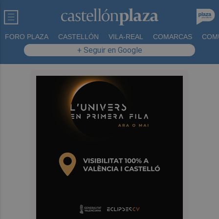
FORO PLAZA
CASTELLÓN
VILA-REAL
COMARCAS
COM
+ Seguir en Google