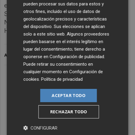
pueden procesar sus datos para estos y
equipo compuesto por Alonso, el suizo
otros fines, incluido el uso de datos de
Sébastien Buemi y el japonés Kazuki
geolocalización precisos y características
Nakajima, al volante de un Toyota TS050
del dispositivo. Sus elecciones se aplican
Hybrid.
solo a este sitio web. Algunos proveedores
pueden basarse en el interés legítimo en
lugar del consentimiento; tiene derecho a
ARCHIVADO EN
D
CORONAVIRUS
24 HORAS DE LE MANS
oponerse en
Configuración de publicidad
.
Puede retirar su consentimiento en
cualquier momento en
Configuración de
cookies
.
Política de privacidad
ACEPTAR TODO
RECHAZAR TODO
CONFIGURAR