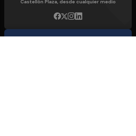
Castellón Plaza, desde cualquier medio
Quienes Somos
Conoce al grupo editorial
Conócenos
Publicidad
Contacto
Aviso legal