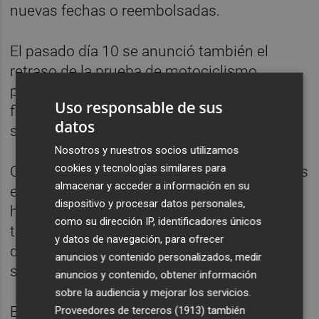
nuevas fechas o reembolsadas.
El pasado día 10 se anunció también el
retraso de la prueba de motociclismo,
prevista para el 18 y 19 de abril, que
Uso responsable de sus
finalmente se disputará el 5 y 6 de
datos
septiembre.
Nosotros y nuestros socios utilizamos
cookies y tecnologías similares para
Considerada una de las más míticas pruebas
almacenar y acceder a información en su
en el calendario de la resistencia, las 24
dispositivo y procesar datos personales,
horas de Le Mans fueron creadas en 1923 y
como su dirección IP, identificadores únicos
tradicionalmente se disputan en esa ciudad
y datos de navegación, para ofrecer
del centro de Francia en la vigésima cuarta
anuncios y contenido personalizados, medir
semana del año.
anuncios y contenido, obtener información
sobre la audiencia y mejorar los servicios.
En sus dos últimas ediciones se impuso el
Proveedores de terceros (1913)
también