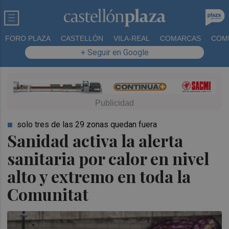
FORO PLAZA
CASTELLÓN
VILA-REAL
COMARCAS
COM
+ Seguir en Google
solo tres de las 29 zonas quedan fuera
Sanidad activa la alerta
sanitaria por calor en nivel
alto y extremo en toda la
Comunitat