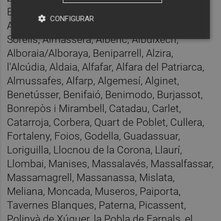
Emperador, Benimuslem, Alaquàs, Alcàsser,
CONFIGURAR
Albal, Albalat de la Ribera, Albalat dels
Sorells, Almàssera, Alberic, Albuixech,
Alboraia/Alboraya, Beniparrell, Alzira,
l'Alcúdia, Aldaia, Alfafar, Alfara del Patriarca,
Almussafes, Alfarp, Algemesí, Alginet,
Benetússer, Benifaió, Benimodo, Burjassot,
Bonrepòs i Mirambell, Catadau, Carlet,
Catarroja, Corbera, Quart de Poblet, Cullera,
Fortaleny, Foios, Godella, Guadassuar,
Loriguilla, Llocnou de la Corona, Llaurí,
Llombai, Manises, Massalavés, Massalfassar,
Massamagrell, Massanassa, Mislata,
Meliana, Moncada, Museros, Paiporta,
Tavernes Blanques, Paterna, Picassent,
Polinyà de Xúquer, la Pobla de Farnals, el