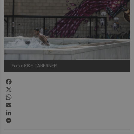
Foto: KIKE TABERNER
Facebook
X
WhatsApp
Email
LinkedIn
Messenger