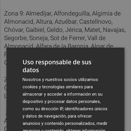
Zona 9: Almedíjar, Alfondeguilla, Algimia de
Almonacid, Altura, Azuébar, Castellnovo,
Chóvar, Gaibiel, Geldo, Jérica, Matet, Navajas,
Segorbe, Soneja, Sot de Ferrer, Vall de
Almonacid, Alfara de la Baronia, Algar de
Palancia, Algímia d'Alfara, Torres Torres,
Uso responsable de sus
Gátova.
datos
Zona 10: Alpuente, Aras de los Olmos,
Nosotros y nuestros socios utilizamos
Castielfabib, Puebla de San Miguel, Vallanca,
cookies y tecnologías similares para
almacenar y acceder a información en su
La Yesa.
dispositivo y procesar datos personales,
como su dirección IP, identificadores únicos
Zona 11: Titaguas, Ademuz, Alcublas,
y datos de navegación, para ofrecer
Andilla, Calles, Casas Altas, Casas Bajas,
anuncios y contenido personalizados, medir
Chelva, Chera, Higueruelas, Torrebaja,
anuncios y contenido, obtener información