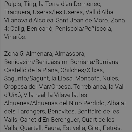
Pulpis, Tírig, la Torre d'en Doménec,
Traiguera, Useras/les Useres, Vall d'Alba,
Vilanova d'Alcolea, Sant Joan de Moró. Zona
4: Càlig, Benicarló, Peníscola/Peñíscola,
Vinaròs.
Zona 5: Almenara, Almassora,
Benicasim/Benicàssim, Borriana/Burriana,
Castelló de la Plana, Chilches/Xilxes,
Sagunto/Sagunt, la Llosa, Moncofa, Nules,
Oropesa del Mar/Orpesa, Torreblanca, la Vall
d'Uixó, Vila-real, la Vilavella, les
Alqueries/Alquerías del Niño Perdido, Albalat
dels Tarongers, Benavites, Benifairó de les
Valls, Canet d'En Berenguer, Quart de les
Valls, Quartell, Faura, Estivella, Gilet, Petrés.