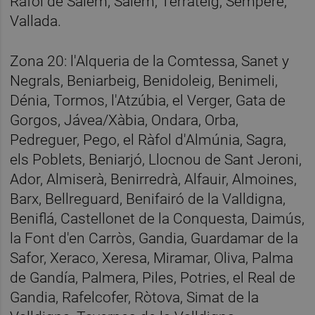
Ráfol de Salem, Salem, Terrateig, Sempere,
Vallada.
Zona 20: l'Alqueria de la Comtessa, Sanet y
Negrals, Beniarbeig, Benidoleig, Benimeli,
Dénia, Tormos, l'Atzúbia, el Verger, Gata de
Gorgos, Jávea/Xàbia, Ondara, Orba,
Pedreguer, Pego, el Ràfol d'Almúnia, Sagra,
els Poblets, Beniarjó, Llocnou de Sant Jeroni,
Ador, Almiserà, Benirredrà, Alfauir, Almoines,
Barx, Bellreguard, Benifairó de la Valldigna,
Beniflá, Castellonet de la Conquesta, Daimús,
la Font d'en Carròs, Gandia, Guardamar de la
Safor, Xeraco, Xeresa, Miramar, Oliva, Palma
de Gandía, Palmera, Piles, Potries, el Real de
Gandia, Rafelcofer, Ròtova, Simat de la