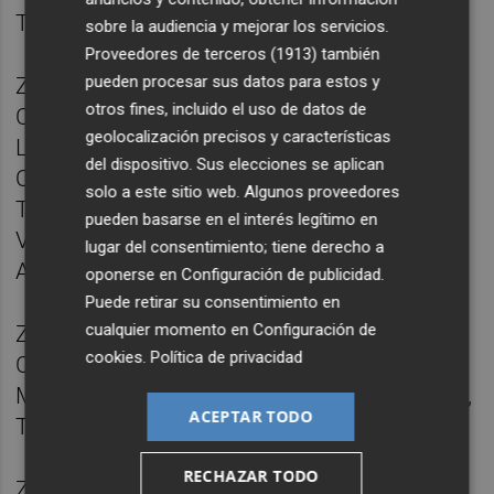
Tuéjar.
sobre la audiencia y mejorar los servicios.
Proveedores de terceros (1913)
también
pueden procesar sus datos para estos y
Zona 12: Benaguasil, Benissanó, Bétera,
otros fines, incluido el uso de datos de
Casinos, Chulilla, Domeño, l'Eliana, Llíria,
geolocalización precisos y características
Losa del Obispo, Marines, Nàquera/Náquera,
del dispositivo. Sus elecciones se aplican
Olocau, la Pobla de Vallbona, Riba-roja de
solo a este sitio web. Algunos proveedores
Túria, Segart, Serra, Sot de Chera,
pueden basarse en el interés legítimo en
Vilamarxant, Villar del Arzobispo, San
lugar del consentimiento; tiene derecho a
Antonio de Benagéber.
oponerse en
Configuración de publicidad
.
Puede retirar su consentimiento en
cualquier momento en
Configuración de
Zona 13: Alborache, Buñol, Bugarra, Cheste,
cookies
.
Política de privacidad
Chiva, Gestalgar, Godelleta, Macastre,
Montserrat, Montroi/Montroy, Pedralba, Real,
ACEPTAR TODO
Turís, Yátova.
RECHAZAR TODO
Zona 14: Xirivella, Favara, Picanya, Rocafort,