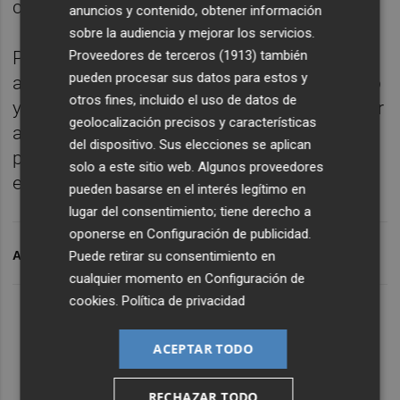
cuarentena.
anuncios y contenido, obtener información
sobre la audiencia y mejorar los servicios.
Proveedores de terceros (1913)
también
Por último, la orden establece que las
pueden procesar sus datos para estos y
agencias de viaje, los operadores de turismo
otros fines, incluido el uso de datos de
y compañías de transporte deberán informar
geolocalización precisos y características
a los viajeros de estas medidas al inicio del
del dispositivo. Sus elecciones se aplican
proceso de venta de los billetes con destino
solo a este sitio web. Algunos proveedores
en el territorio español.
pueden basarse en el interés legítimo en
lugar del consentimiento; tiene derecho a
oponerse en
Configuración de publicidad
.
Puede retirar su consentimiento en
ARCHIVADO EN
CORONAVIRUS
cualquier momento en
Configuración de
cookies
.
Política de privacidad
ACEPTAR TODO
RECHAZAR TODO