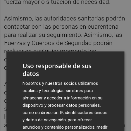
fuerza mayor o situación de necesidad.
Asimismo, las autoridades sanitarias podrán
contactar con las personas en cuarentena
para realizar su seguimiento. Asimismo, las
Fuerzas y Cuerpos de Seguridad podrán
realizar en cualquier momento las
comprobaciones oportunas sobre el
Uso responsable de sus
cumplimiento de la cuarentena.
datos
Nosotros y nuestros socios utilizamos
Ante cualquier sospecha de síntomas de
cookies y tecnologías similares para
covid-19, las personas en cuarentena
almacenar y acceder a información en su
deberán contactar por teléfono con los
dispositivo y procesar datos personales,
servicios sanitarios mediante los números
como su dirección IP, identificadores únicos
habilitados por las comunidades
y datos de navegación, para ofrecer
autónomas, indicando que se encuentran en
anuncios y contenido personalizados, medir