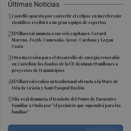
Últimas Noticias
1
Castelló apuesta por convertir el eclipse en un referente
científico: recibirá a un gran equipo de expertos
2
El Villarreal anuncia a sus seis capitanes: Gerard
Moreno, Foyth, Comesaña, Ayoze, Cardona y Logan
Costa
3
Otra inyección para el desarrollo de energía renovable
en Castellón: los fondos de la UE destinan 19 millones a
proyectos de 11 municipios
4
El Villarreal realiza su tradicional ofrenda a la Mare de
Déu de Gràcia y Sant Pasqual Baylón
5
Vila-real denuncia el traslado del Punto de Encuentro
Familiar a Onda por "el perjuicio que supondrá para las
familias"