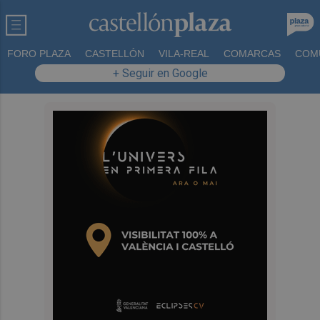
FORO PLAZA
CASTELLÓN
VILA-REAL
COMARCAS
COM
+ Seguir en Google