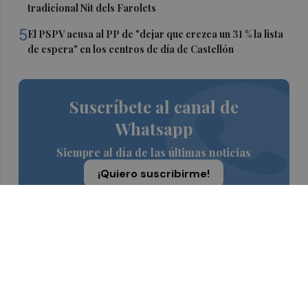
tradicional Nit dels Farolets
5
El PSPV acusa al PP de "dejar que crezca un 31 % la lista
de espera" en los centros de día de Castellón
Suscríbete al canal de
Whatsapp
Siempre al día de las últimas noticias
¡Quiero suscribirme!