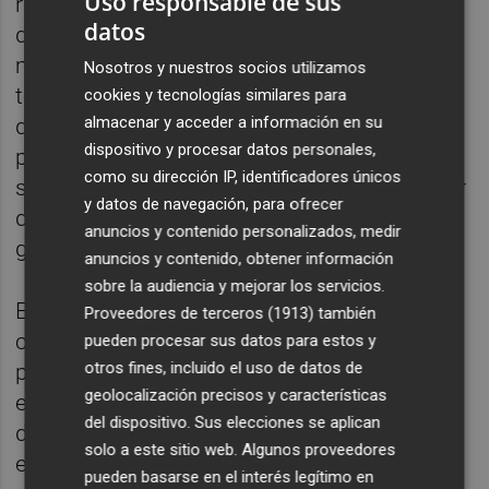
Uso responsable de sus
reserva de personal. El plan de contingencia
datos
del departamento debe definir el "número
mínimo imprescindible" de profesionales de
Nosotros y nuestros socios utilizamos
todas las categorías, servicios y unidades,
cookies y tecnologías similares para
almacenar y acceder a información en su
que garanticen el funcionamiento de la
dispositivo y procesar datos personales,
prestación sanitaria adecuado para la
como su dirección IP, identificadores únicos
situación actual y apunta a que puede "servir
y datos de navegación, para ofrecer
de referencia, al menos, la dotación de una
anuncios y contenido personalizados, medir
guardia de festivos".
anuncios y contenido, obtener información
sobre la audiencia y mejorar los servicios.
Esta dotación se llamará "equipo de
Proveedores de terceros (1913)
también
contención", que permitirá la sustitución de
pueden procesar sus datos para estos y
otros fines, incluido el uso de datos de
profesionales en aislamiento domiciliario y
geolocalización precisos y características
en cuarentena y establecer ciclos de
del dispositivo. Sus elecciones se aplican
descanso de los profesionales. También se
solo a este sitio web. Algunos proveedores
elaborará un listado con todos los
pueden basarse en el interés legítimo en