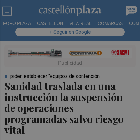
FORO PLAZA
CASTELLÓN
VILA-REAL
COMARCAS
COM
+ Seguir en Google
piden establecer "equipos de contención
Sanidad traslada en una
instrucción la suspensión
de operaciones
programadas salvo riesgo
vital