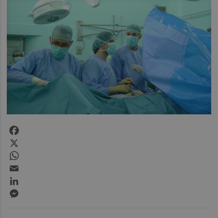
Facebook
X
WhatsApp
Email
LinkedIn
Messenger