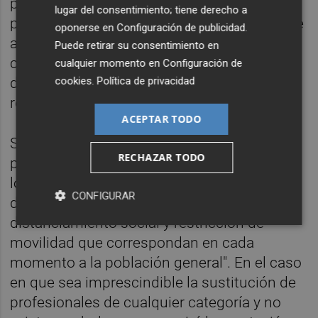
profesionales del departamento ordenados
lugar del consentimiento; tiene derecho a
para conformar el equipo de contención y se
oponerse en
Configuración de publicidad
.
asignarán los primeros profesionales por
Puede retirar su consentimiento en
categoría, servicio y unidad al primer equipo
cualquier momento en
Configuración de
cookies
.
Política de privacidad
de contención, que pasarán a formar la
reserva en su domicilio.
ACEPTAR TODO
Según la instrucción, "todos estos
RECHAZAR TODO
profesionales deben garantizar su
localización telefónica a cualquier hora y
CONFIGURAR
deberán aplicarse las medidas de
distanciamiento social y restricción de
movilidad que correspondan en cada
momento a la población general". En el caso
en que sea imprescindible la sustitución de
profesionales de cualquier categoría y no