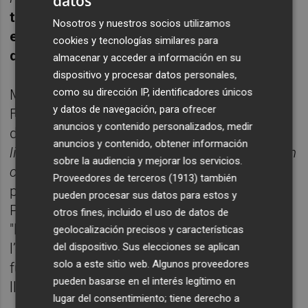
datos
tindrà la seua primera presentació al públic
Nosotros y nuestros socios utilizamos
el 29 de maig a les 18 30 hores en la Plaça
cookies y tecnologías similares para
del Llibre de Gandia
.
almacenar y acceder a información en su
dispositivo y procesar datos personales,
como su dirección IP, identificadores únicos
Marià Veloy (Barcelona, 1978) va estudiar
y datos de navegación, para ofrecer
Filosofía i és editor. Ha escrit, entre d’altres,
anuncios y contenido personalizados, medir
dues novel·les
Contra els homes d’acció
(
long
anuncios y contenido, obtener información
list del
Premi Òmnium Cultural 2018) i
El món
sobre la audiencia y mejorar los servicios.
comença
.
El quadern de l’espia
és la seua
Proveedores de terceros (1913)
también
primera selecció de poemes. El jurat del
pueden procesar sus datos para estos y
Premi Mallorca de Poesia 2020 va destacar
otros fines, incluido el uso de datos de
"la incorporació d’elements quotidians a
geolocalización precisos y características
del dispositivo. Sus elecciones se aplican
l’expressió lírica" i el "caràcter innovador, que
solo a este sitio web. Algunos proveedores
fusiona imatges poètiques amb el
pueden basarse en el interés legítimo en
llenguatge cinematogràfic".
lugar del consentimiento; tiene derecho a