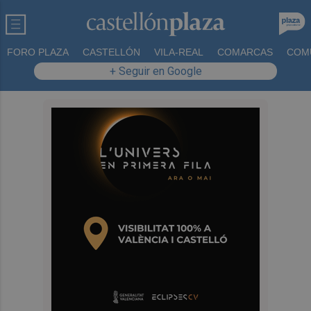
FORO PLAZA
CASTELLÓN
VILA-REAL
COMARCAS
COM
+ Seguir en Google