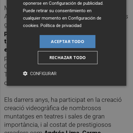
oponerse en
Configuración de publicidad
.
Miquel Àngel Raió va estudiar Comunicació
Puede retirar su consentimiento en
Audiovisual a Barcelona. Ha conreat diversos
cualquier momento en
Configuración de
gèneres videogràfics:
publicitat, videoart,
cookies
.
Política de privacidad
programes, microdocumentals per a la
televisió, videodansa, ficció curta i
ACEPTAR TODO
experimental, etc
. Des del 2009 treballa de
productor i director de la companyia teatral
RECHAZAR TODO
Cia l’Aviador, de la qual és cofundador.
CONFIGURAR
També s’ha dedicat a la pedagogia del
cinema.
Els darrers anys, ha participat en la creació
creació videogràfica de nombrosos
muntatges en teatres i sales de gran
importància, i al costat de prestigiosos