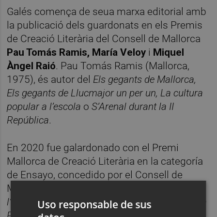
Galés comença de seua marxa editorial amb
la publicació dels guardonats en els Premis
de Creació Literària del Consell de Mallorca
Pau Tomás Ramis, María Veloy
i
Miquel
Àngel Raió
. Pau Tomás Ramis (Mallorca,
1975), és autor del
Els gegants de Mallorca,
Els gegants de Llucmajor un per un, La cultura
popular a l’escola
o
S’Arenal durant la II
República
.
En 2020 fue galardonado con el Premi
Mallorca de Creació Literària en la categoría
de Ensayo, concedido por el Consell de
Mallorca, por la obra
Els mallorquins a
l’Olimpíada que no fou. Expedició a l’Olimpíada
Uso responsable de sus
Popular de Barcelona, 1936
.
Aquest llibre