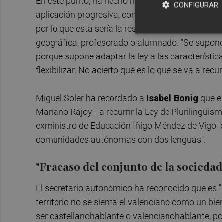
En este punto, ha hecho notar que lo que ha dis
CONFIGURAR
aplicación progresiva, con propuestas experimen
por lo que esta sería la responsable, ha precisado
geográfica, profesorado o alumnado. "Se supone
porque supone adaptar la ley a las característica
flexibilizar. No acierto qué es lo que se va a recurr
Miguel Soler ha recordado a
Isabel Bonig
que el
Mariano Rajoy-- a recurrir la Ley de Plurilingüism
exministro de Educación Íñigo Méndez de Vigo "d
comunidades autónomas con dos lenguas".
"Fracaso del conjunto de la sociedad
El secretario autonómico ha reconocido que es "
territorio no se sienta el valenciano como un b
ser castellanohablante o valencianohablante, po