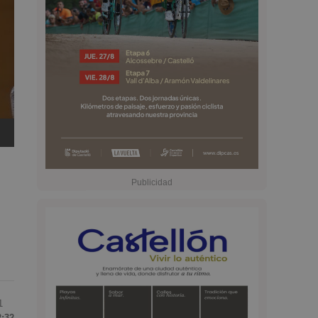
1
2:32