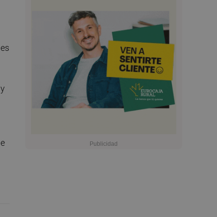
 es
ay
de