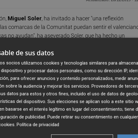
ón,
Miguel Soler
, ha invitado a hacer "una reflexión
s las comarcas de la Comunitat puedan sentir el valencian
cas no ayudan", ha aseverado Soler, que ha hecho un
mo arma de guerra".
able de sus datos
selleria de Educación
en una entrevista con Europa
os socios utilizamos cookies y tecnologías similares para almacena
or la líder del PP en la Comunitat Valenciana, Isabel Boni
dispositivo y procesar datos personales, como su dirección IP, iden
disposición de las comunidades educativas" para impugnar l
ción, para ofrecer anuncios y contenido personalizados, medir anun
n sobre la audiencia y mejorar los servicios.
Proveedores de tercer
s".
s datos para estos y otros fines, incluido el uso de datos de geolo
rísticas del dispositivo. Sus elecciones se aplican solo a este sitio
cuesta pensar qué es lo que van a recurrir". Ha apostillad
 basarse en el interés legítimo en lugar del consentimiento; tiene 
 aplicado en Infantil y Primaria "sin que pase absolutament
guración de publicidad
. Puede retirar su consentimiento en cualqu
cookies
.
Política de privacidad