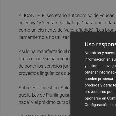
ALICANTE. El secretario autonómico de Educaci
colectiva" y "sentarse a dialogar" para que toda
como un elemento de "valor añadido". "Las bron
llamamiento a no utilizar la lengua "otra vez co
Uso respons
Así lo ha manifestado el representante de la
Con
Nosotros y nuestr
Press donde se ha referido al anuncio realizado p
información en su 
de poner los servicios jurídicos del partido a "
y datos de navega
obtener informació
proyectos lingüísticos que consideren "impuesto
pueden procesar su
precisos y caracte
Sobre esta cuestión, Soler ha remarcado que le "
proveedores pueden
que la Ley de Plurilingüismo está vigente, se ha
oponerse en
Confi
nada" y el próximo curso llega a Secundaria.
Configuración de 