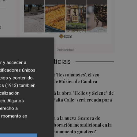
o
Últimas Noticias
r y acceder a
g,
tificadores únicos
1
Culla estrena hui 'Ressonàncies', el seu
os
cios y contenido,
primer Festival de Música de Cambra
os (1913)
también
2
calización
Castelló acogerá la obra "Helios y Selene" de
la compañía Te Falta Calle: será creada para
 web. Algunos
o
el eclipse
derecho a
e
ier momento en
3
Castelló traslada a la nueva Gestora de
Gaiates su "colaboración incondicional en la
promoción del monumento gaiatero"