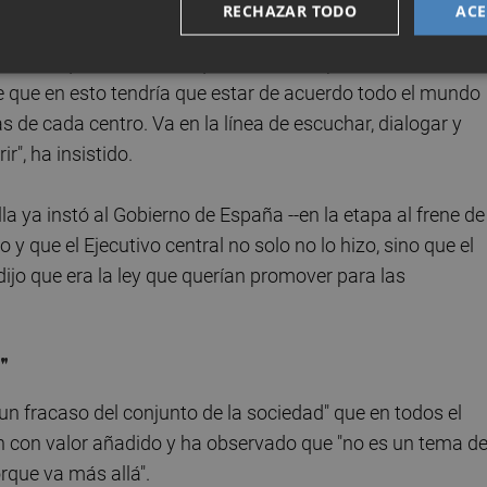
puesto la Conselleria de Educación es que pueda darse un
RECHAZAR TODO
ACE
tales --que siempre tendría que autorizar la administraci
--, en aquellos centros que lo soliciten por su situación
 que en esto tendría que estar de acuerdo todo el mundo
s de cada centro. Va en la línea de escuchar, dialogar y
ir", ha insistido.
la ya instó al Gobierno de España --en la etapa al frene de
o y que el Ejecutivo central no solo no lo hizo, sino que el
ijo que era la ley que querían promover para las
"
un fracaso del conjunto de la sociedad" que en todos el
ien con valor añadido y ha observado que "no es un tema d
rque va más allá".