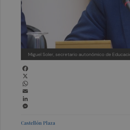
Miguel Soler, secretario autonómico de Educa
Facebook
X
WhatsApp
Email
LinkedIn
Messenger
Castellón Plaza