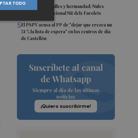
a
PTAR TODO
4
Talleres, pasacalles y hermandad: Nules
ón,
celebra su tradicional Nit dels Farolets
5
El PSPV acusa al PP de "dejar que crezca un
31 % la lista de espera" en los centros de día
de Castellón
Suscríbete al canal
de Whatsapp
Siempre al día de las últimas
noticias
¡Quiero suscribirme!
e