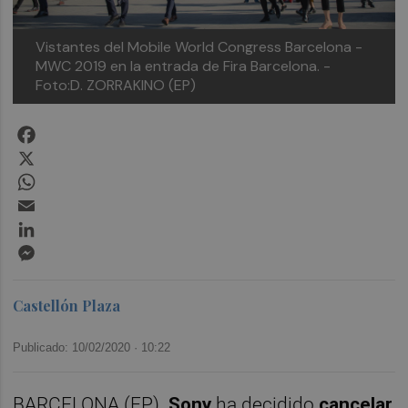
Vistantes del Mobile World Congress Barcelona -
MWC 2019 en la entrada de Fira Barcelona. -
Foto:D. ZORRAKINO (EP)
Facebook
X
WhatsApp
Email
LinkedIn
Messenger
Castellón Plaza
Publicado: 10/02/2020 ·
10:22
BARCELONA (EP).
Sony
ha decidido
cancelar