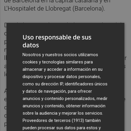
de Barcelona en la capital catalana y en
L'Hospitalet de Llobregat (Barcelona).
Desde la GSMA, la entidad organizadora del
congreso, se han aumentado las medidas
Uso responsable de sus
preventivas tras la alerta del coronavirus, de
datos
modo que los participantes del MWC
Nosotros y nuestros socios utilizamos
llegados de Hubai (China) no podrán acceder
cookies y tecnologías similares para
al evento, y se medirá la temperatura a todos
almacenar y acceder a información en su
los asistentes.
dispositivo y procesar datos personales,
como su dirección IP, identificadores únicos
Además, todos las personas que hayan
y datos de navegación, para ofrecer
estado en China necesitarán una prueba que
anuncios y contenido personalizados, medir
anuncios y contenido, obtener información
demuestre que han estado fuera del país 14
sobre la audiencia y mejorar los servicios.
días antes del evento, que prevé la
Proveedores de terceros (1913)
también
participación de 2.800 expositores.
pueden procesar sus datos para estos y