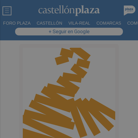
FORO PLAZA
CASTELLÓN
VILA-REAL
COMARCAS
COM
+ Seguir en Google