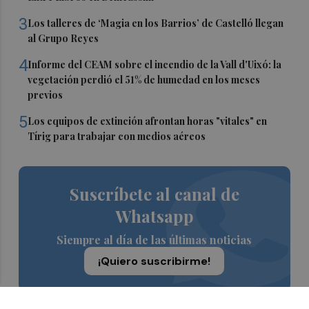
3
Los talleres de ‘Magia en los Barrios’ de Castelló llegan
al Grupo Reyes
4
Informe del CEAM sobre el incendio de la Vall d'Uixó: la
vegetación perdió el 51% de humedad en los meses
previos
5
Los equipos de extinción afrontan horas "vitales" en
Tírig para trabajar con medios aéreos
Suscríbete al canal de
Whatsapp
Siempre al día de las últimas noticias
¡Quiero suscribirme!