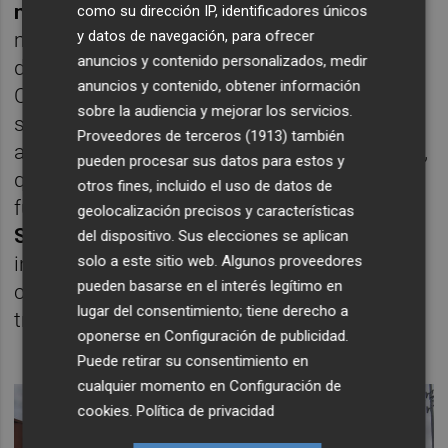
nacional
. Esto permitiría a los Estados
como su dirección IP, identificadores únicos
y datos de navegación, para ofrecer
miembros tener mejor en cuenta las
anuncios y contenido personalizados, medir
diferencias regionales de la propagación de
anuncios y contenido, obtener información
COVID-19 dentro de sus territorios. Además,
sobre la audiencia y mejorar los servicios.
se necesita un enfoque gradual para la
Proveedores de terceros (1913)
también
apertura de las fronteras internas y externas,
pueden procesar sus datos para estos y
que eventualmente restablezca el
otros fines, incluido el uso de datos de
funcionamiento normal del
área de
geolocalización precisos y características
Schengen
. Ello implica controles fronterizos
del dispositivo. Sus elecciones se aplican
internos que deben levantarse de manera
solo a este sitio web. Algunos proveedores
pueden basarse en el interés legítimo en
coordinada para volver a la normalidad del
lugar del consentimiento; tiene derecho a
tránsito de pasajeros.
oponerse en
Configuración de publicidad
.
Puede retirar su consentimiento en
cualquier momento en
Configuración de
cookies
.
Política de privacidad