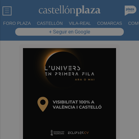
FORO PLAZA
CASTELLÓN
VILA-REAL
COMARCAS
COM
+ Seguir en Google