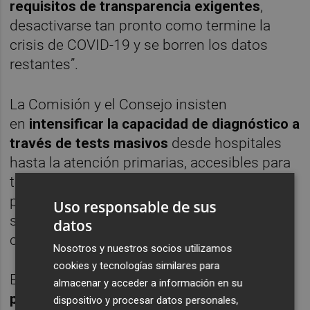
requisitos de transparencia exigentes
,
desactivarse tan pronto como termine la
crisis de COVID-19 y se borren los datos
restantes”.
La Comisión y el Consejo insisten
en
intensificar la capacidad de diagnóstico a
través de tests masivos
desde hospitales
hasta la atención primarias, accesibles para
todos los grupos de riesgo y cuidadores de
personas vulnerables, así como personas
Uso responsable de sus
sintomáticas o personas en contacto
datos
cercano con casos confirmados
Nosotros y nuestros socios utilizamos
cookies y tecnologías similares para
El levantamiento de las medidas
no tiene
almacenar y acceder a información en su
por qué ser igual en todo el territorio
dispositivo y procesar datos personales,