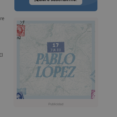
bre
.
El