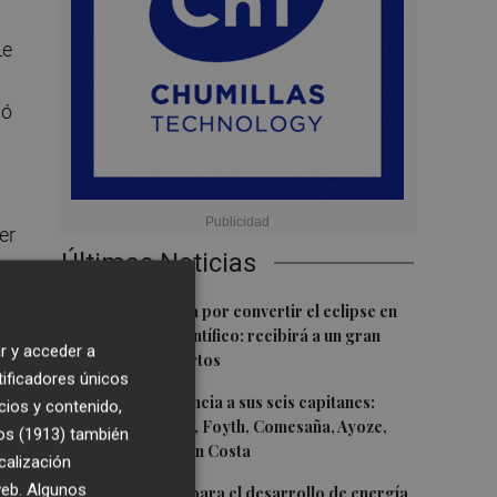
Le
ió
er
Últimas Noticias
n
ir
1
Castelló apuesta por convertir el eclipse en
un referente científico: recibirá a un gran
r y acceder a
equipo de expertos
tificadores únicos
a
2
El Villarreal anuncia a sus seis capitanes:
cios y contenido,
os
Gerard Moreno, Foyth, Comesaña, Ayoze,
os (1913)
también
os
Cardona y Logan Costa
calización
s
 web. Algunos
3
Otra inyección para el desarrollo de energía