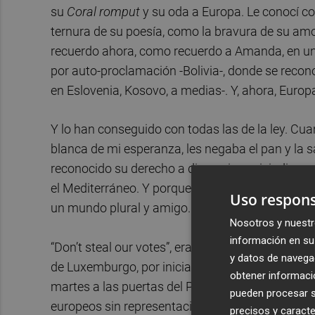
su
Coral romput
y su oda a Europa. Le conocí co
ternura de su poesía, como la bravura de su amor 
recuerdo ahora, como recuerdo a Amanda, en un
por auto-proclamación -Bolivia-, donde se recon
en Eslovenia, Kosovo, a medias-. Y, ahora, Europa
Y lo han conseguido con todas las de la ley. C
blanca de mi esperanza, les negaba el pan y la sa
reconocido su derecho a discernir, a reivindicar, 
el Mediterráneo. Y porque somos fenicios, grieg
Uso respons
un mundo plural y amigo.
Nosotros y nuestr
información en su 
“Don’t steal our votes”, era el grito que durante
y datos de navega
de Luxemburgo, por iniciativa del conseller Lluí
obtener informació
martes a las puertas del Parlamento para recor
pueden procesar su
europeos sin representación en el seno de la so
precisos y caracte