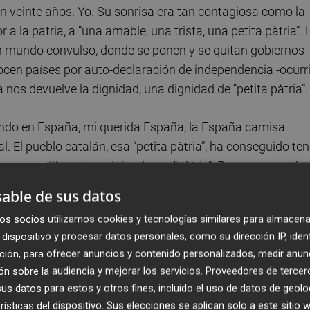
n veinte años. Yo. Su sonrisa era tan contagiosa como la
a la patria, a “una amable, una trista, una petita pàtria”. 
 mundo convulso, donde se ponen y se quitan gobiernos
ocen países por auto-declaración de independencia -ocurr
 nos devuelve la dignidad, una dignidad de “petita pàtria”.
uando en España, mi querida España, la España camisa
l. El pueblo catalán, esa “petita pàtria”, ha conseguido ten
a pensar diferente, a defender su “pàtria”. Porque yo nací e
os, romanos, árabes y lo que sea necesario para reconstru
able de sus datos
os socios utilizamos cookies y tecnologías similares para almacena
dispositivo y procesar datos personales, como su dirección IP, iden
 los últimos meses se ha escuchado en Bruselas, en la Plaz
ción, para ofrecer anuncios y contenido personalizados, medir anun
s Puig. Catalanes y amigos de catalanes se reunían todos l
n sobre la audiencia y mejorar los servicios.
Proveedores de tercer
dar a Europa que había más de dos millones de ciudadan
s datos para estos y otros fines, incluido el uso de datos de geolo
beranía popular europea. Los eurodiputados electos Carle
rísticas del dispositivo. Sus elecciones se aplican solo a este sitio