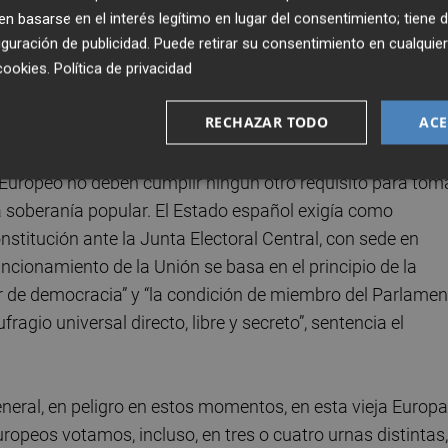
n sin poder entrar en el hemiciclo ni tomar posesión de 
 basarse en el interés legítimo en lugar del consentimiento; tiene 
más de dos millones de ciudadanos les habían votado y p
guración de publicidad
. Puede retirar su consentimiento en cualqu
cookies
.
Política de privacidad
había proclamado eurodiputados electos.
RECHAZAR TODO
ACE
unal de Justicia de la Unión Europea con sede en
ncurrieron a las urnas el 26 de mayor fueron elegidos por
uropeo no deben cumplir ningún otro requisito para tom
 soberanía popular. El Estado español exigía como
nstitución ante la Junta Electoral Central, con sede en
uncionamiento de la Unión se basa en el principio de la
r de democracia” y “la condición de miembro del Parlamen
ragio universal directo, libre y secreto”, sentencia el
neral, en peligro en estos momentos, en esta vieja Europa
opeos votamos, incluso, en tres o cuatro urnas distintas,