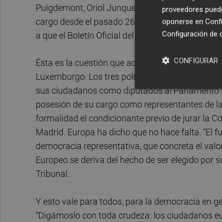
Puigdemont, Oriol Junqueras y Toni Comín seguía
proveedores pueden
cargo desde el pasado 26 de mayo, pese a que 
oponerse en
Confi
Configuración de 
a que el Boletín Oficial del Estado español les 
CONFIGURAR
Ésta es la cuestión que acaba de dirimir el Trib
Luxemburgo. Los tres políticos catalanes que co
sus ciudadanos como diputados al Parlamento E
posesión de su cargo como representantes de la
formalidad el condicionante previo de jurar la Co
Madrid. Europa ha dicho que no hace falta. “El f
democracia representativa, que concreta el valo
Europeo se deriva del hecho de ser elegido por suf
Tribunal.
Y esto vale para todos, para la democracia en ge
“Digámoslo con toda crudeza: los ciudadanos eur