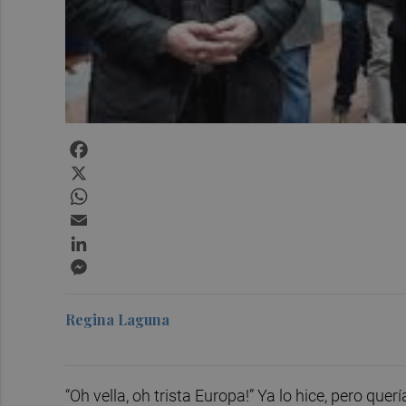
Facebook
X
WhatsApp
Email
LinkedIn
Messenger
Regina Laguna
“Oh vella, oh trista Europa!” Ya lo hice, pero que