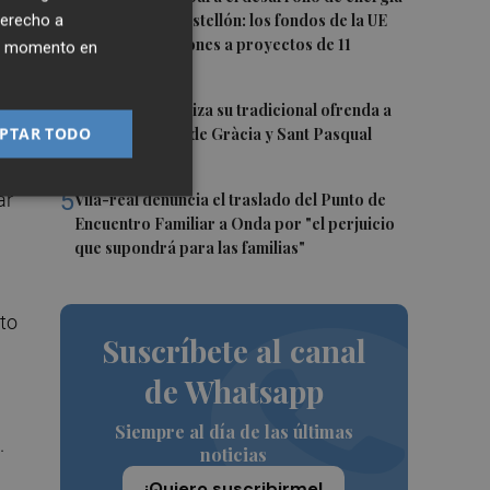
su
derecho a
renovable en Castellón: los fondos de la UE
destinan 19 millones a proyectos de 11
ese
ier momento en
municipios
4
El Villarreal realiza su tradicional ofrenda a
PTAR TODO
la Mare de Déu de Gràcia y Sant Pasqual
Baylón
5
ar
Vila-real denuncia el traslado del Punto de
Encuentro Familiar a Onda por "el perjuicio
que supondrá para las familias"
to
Suscríbete al canal
de Whatsapp
Siempre al día de las últimas
.
noticias
¡Quiero suscribirme!