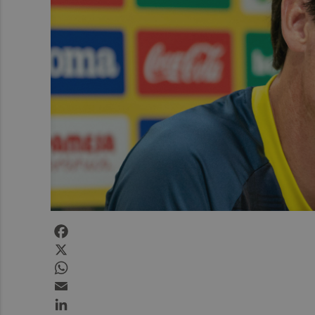
Facebook
X
WhatsApp
Email
LinkedIn