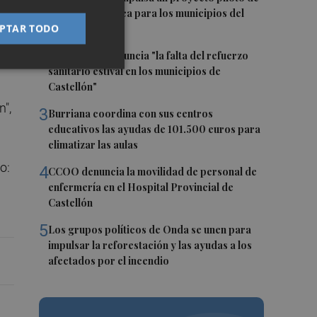
movilidad pública para los municipios del
PTAR TODO
ou
interior
2
Compromís denuncia "la falta del refuerzo
sanitario estival en los municipios de
Castellón"
n",
3
Burriana coordina con sus centros
educativos las ayudas de 101.500 euros para
climatizar las aulas
o:
4
CCOO denuncia la movilidad de personal de
enfermería en el Hospital Provincial de
Castellón
5
Los grupos políticos de Onda se unen para
impulsar la reforestación y las ayudas a los
afectados por el incendio