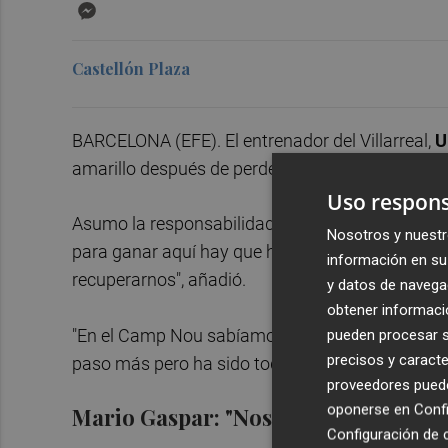
Messenger
Castellón Plaza
BARCELONA (EFE). El entrenador del Villarreal,
U
amarillo después de perder por 4-0 ante el Barce
Uso respons
Asumo la responsabilidad de los primeros 45 m
Nosotros y nuestr
para ganar aquí hay que hacer mucho más", sigu
información en su 
recuperarnos", añadió.
y datos de navega
obtener informació
"En el Camp Nou sabíamos que pretender imponer
pueden procesar su
precisos y caracte
paso más pero ha sido todo lo contrario. Hemos
proveedores pueden
oponerse en
Confi
Mario Gaspar: "Nos han superado en
Configuración de 