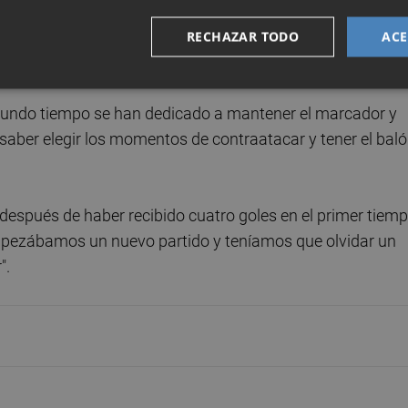
licó que el Barcelona "fue superior en la primera parte" y el
RECHAZAR TODO
ACE
és de la derrota por 4-0 de los de Unai Emery en el Camp N
mingo.
segundo tiempo se han dedicado a mantener el marcador y
aber elegir los momentos de contraatacar y tener el baló
después de haber recibido cuatro goles en el primer tiemp
mpezábamos un nuevo partido y teníamos que olvidar un
".