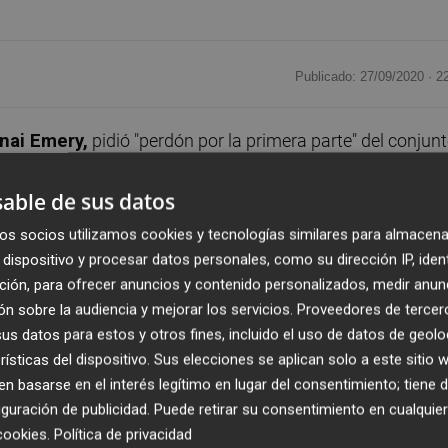
Publicado: 27/09/2020 ·
2
nai Emery,
pidió "perdón por la primera parte" del conjun
lona en el Camp Nou en la tercera jornada de Liga.
able de sus datos
inutos, porque hemos comenzado relativamente bien. Per
os socios utilizamos cookies y tecnologías similares para almacena
ió explicando en rueda de prensa. "Confiamos en
dispositivo y procesar datos personales, como su dirección IP, iden
ción, para ofrecer anuncios y contenido personalizados, medir anun
n sobre la audiencia y mejorar los servicios.
Proveedores de tercer
nos tenía su riesgo y así ha sido. Nuestra idea era dar 
s datos para estos y otros fines, incluido el uso de datos de geolo
rísticas del dispositivo. Sus elecciones se aplican solo a este sitio
 dado la sensación de ser un equipo muy débil", resumió
 basarse en el interés legítimo en lugar del consentimiento; tiene 
guración de publicidad
. Puede retirar su consentimiento en cualqu
 la primera parte y no hemos hecho peligro
cookies
.
Política de privacidad