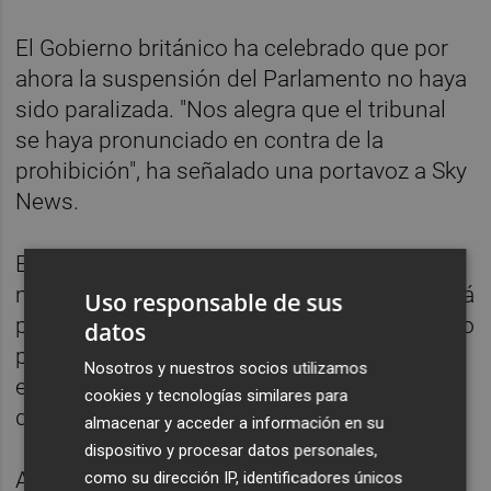
El Gobierno británico ha celebrado que por
ahora la suspensión del Parlamento no haya
sido paralizada. "Nos alegra que el tribunal
se haya pronunciado en contra de la
prohibición", ha señalado una portavoz a Sky
News.
En opinión del Ejecutivo, "no había un buen
motivo para solicitarlo" dado que la vista está
Uso responsable de sus
prevista para la próxima semana y el proceso
datos
para la suspensión del Parlamento "no
Nosotros y nuestros socios utilizamos
empezará hasta la semana que arranca el 9
cookies y tecnologías similares para
de septiembre".
almacenar y acceder a información en su
dispositivo y procesar datos personales,
Así las cosas, la portavoz de Johnson ha
como su dirección IP, identificadores únicos