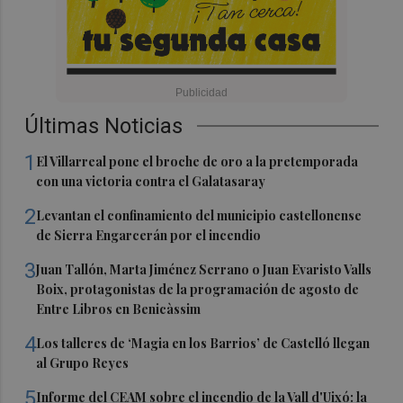
Últimas Noticias
1
El Villarreal pone el broche de oro a la pretemporada
con una victoria contra el Galatasaray
2
Levantan el confinamiento del municipio castellonense
de Sierra Engarcerán por el incendio
3
Juan Tallón, Marta Jiménez Serrano o Juan Evaristo Valls
Boix, protagonistas de la programación de agosto de
Entre Libros en Benicàssim
4
Los talleres de ‘Magia en los Barrios’ de Castelló llegan
al Grupo Reyes
5
Informe del CEAM sobre el incendio de la Vall d'Uixó: la