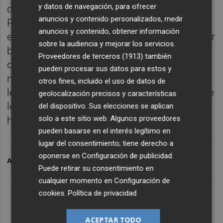
y datos de navegación, para ofrecer
defendido la decisión de suspender el
anuncios y contenido personalizados, medir
Parlamento, que la oposición considera que
anuncios y contenido, obtener información
es un intento de impedir que puedan intentar
sobre la audiencia y mejorar los servicios.
bloquear un Brexit sin acuerdo al que estaría
Proveedores de terceros (1913)
también
dispuesto el primer ministro. "El Gobierno
pueden procesar sus datos para estos y
necesita adelantar una fuerte agenda
otros fines, incluido el uso de datos de
legislativa doméstica y a los diputados no se
geolocalización precisos y características
les impide escrutar nuestra salida de la UE",
del dispositivo. Sus elecciones se aplican
solo a este sitio web. Algunos proveedores
ha subrayado.
pueden basarse en el interés legítimo en
lugar del consentimiento; tiene derecho a
oponerse en
Configuración de publicidad
.
ARCHIVADO EN
REINO UNIDO
Puede retirar su consentimiento en
cualquier momento en
Configuración de
cookies
.
Política de privacidad
ACEPTAR TODO