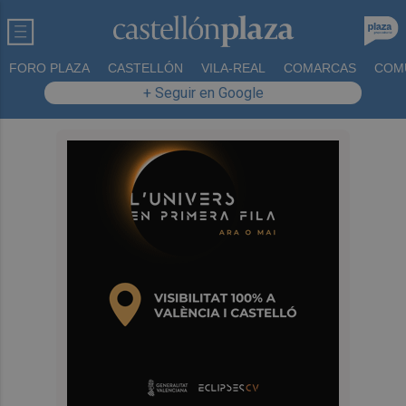
FORO PLAZA
CASTELLÓN
VILA-REAL
COMARCAS
COM
+ Seguir en Google