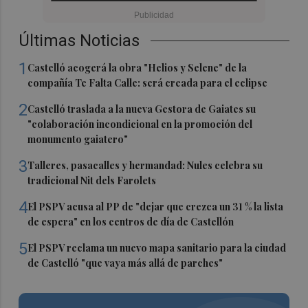
Últimas Noticias
1
Castelló acogerá la obra "Helios y Selene" de la
compañía Te Falta Calle: será creada para el eclipse
2
Castelló traslada a la nueva Gestora de Gaiates su
"colaboración incondicional en la promoción del
monumento gaiatero"
3
Talleres, pasacalles y hermandad: Nules celebra su
tradicional Nit dels Farolets
4
El PSPV acusa al PP de "dejar que crezca un 31 % la lista
de espera" en los centros de día de Castellón
5
El PSPV reclama un nuevo mapa sanitario para la ciudad
de Castelló "que vaya más allá de parches"