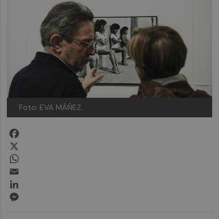
Foto: EVA MÁÑEZ.
Facebook
X
WhatsApp
Email
LinkedIn
Messenger