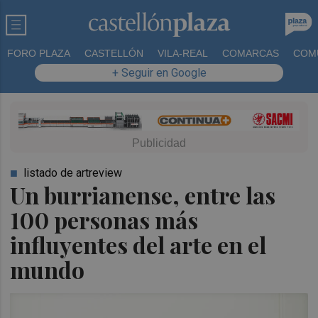
FORO PLAZA
CASTELLÓN
VILA-REAL
COMARCAS
COM
+ Seguir en Google
listado de artreview
Un burrianense, entre las
100 personas más
influyentes del arte en el
mundo