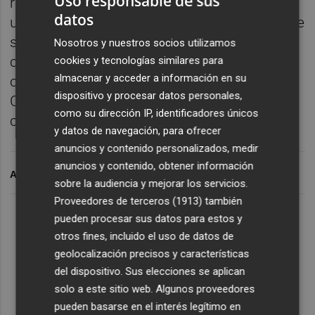
Uso responsable de sus
resultó en una visita sino del que se derivó
datos
un convenio de colaboración a través del que
se facilitan los intercambios entre ambos
Nosotros y nuestros socios utilizamos
centros. De igual forma ha estado implicado
cookies y tecnologías similares para
almacenar y acceder a información en su
con otros centros, como el Centre del
dispositivo y procesar datos personales,
Carme, donde ofreció este año una
como su dirección IP, identificadores únicos
conferencia sobre Daniel G. Andújar.
y datos de navegación, para ofrecer
anuncios y contenido personalizados, medir
anuncios y contenido, obtener información
ARCHIVADO EN
sobre la audiencia y mejorar los servicios.
Proveedores de terceros (1913)
también
pueden procesar sus datos para estos y
otros fines, incluido el uso de datos de
geolocalización precisos y características
del dispositivo. Sus elecciones se aplican
solo a este sitio web. Algunos proveedores
pueden basarse en el interés legítimo en