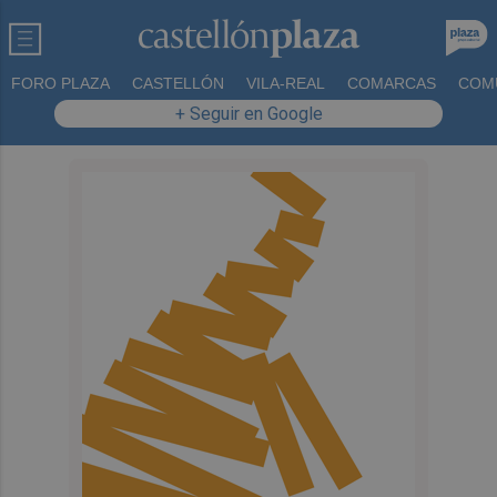
FORO PLAZA
CASTELLÓN
VILA-REAL
COMARCAS
COM
+ Seguir en Google