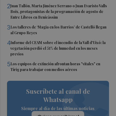
2
Juan Tallón, Marta Jiménez Serrano o Juan Evaristo Valls
Boix, protagonistas de la programación de agosto de
Entre Libros en Benicàssim
3
Los talleres de ‘Magia en los Barrios’ de Castelló llegan
al Grupo Reyes
4
Informe del CEAM sobre el incendio de la Vall d'Uixó: la
vegetación perdió el 51% de humedad en los meses
previos
5
Los equipos de extinción afrontan horas "vitales" en
Tírig para trabajar con medios aéreos
Suscríbete al canal de
Whatsapp
Siempre al día de las últimas noticias