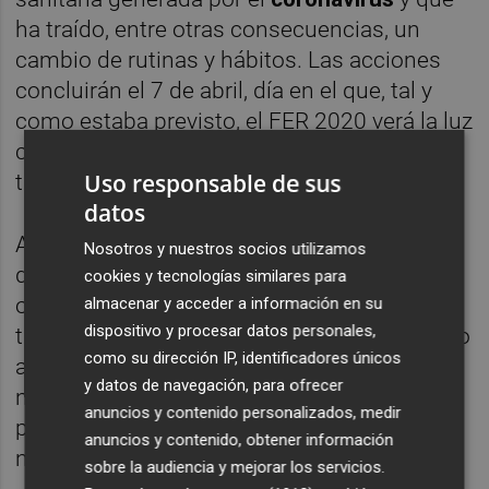
ha traído, entre otras consecuencias, un
cambio de rutinas y hábitos. Las acciones
concluirán el 7 de abril, día en el que, tal y
como estaba previsto, el FER 2020 verá la luz
con una puesta de largo especial también a
Uso responsable de sus
través de las redes sociales.
datos
Al margen de dar a conocer la composición
Nosotros y nuestros socios utilizamos
del equipo FER en su octava edición, el
cookies y tecnologías similares para
objetivo de todas estas iniciativas es
almacenar y acceder a información en su
dispositivo y procesar datos personales,
transmitir un mensaje de calma y optimismo
como su dirección IP, identificadores únicos
ante la preocupación existente y descubrir
y datos de navegación, para ofrecer
nuevas oportunidades para estar activos,
anuncios y contenido personalizados, medir
para aprovechar el tiempo y para extraer
anuncios y contenido, obtener información
nuevas enseñanzas.
sobre la audiencia y mejorar los servicios.