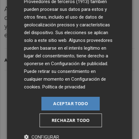
Proveedores de terceros (1913)
también
Además, se recuperarán algunos de los
pueden procesar sus datos para estos y
documentos audiovisuales más destacados
otros fines, incluido el uso de datos de
geolocalización precisos y características
y que tuvieron una mayor repercusión en
del dispositivo. Sus elecciones se aplican
ediciones anteriores.
solo a este sitio web. Algunos proveedores
pueden basarse en el interés legítimo en
lugar del consentimiento; tiene derecho a
ARCHIVADO EN
PROYECTO FER
ALF
D
CORONAVIRUS
oponerse en
Configuración de publicidad
.
Puede retirar su consentimiento en
cualquier momento en
Configuración de
cookies
.
Política de privacidad
ACEPTAR TODO
RECHAZAR TODO
CONFIGURAR