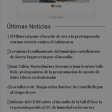
Últimas Noticias
1
El Villarreal pone el broche de oro a la pretemporada
con una victoria contra el Galatasaray
2
Levantan el confinamiento del municipio castellonense
de Sierra Engarcerán por el incendio
3
Juan Tallón, Marta Jiménez Serrano o Juan Evaristo Valls
Boix, protagonistas de la programación de agosto de
Entre Libros en Benicàssim
4
Los talleres de ‘Magia en los Barrios’ de Castelló llegan
al Grupo Reyes
5
Informe del CEAM sobre el incendio de la Vall d'Uixó: la
vegetación perdió el 51% de humedad en los meses