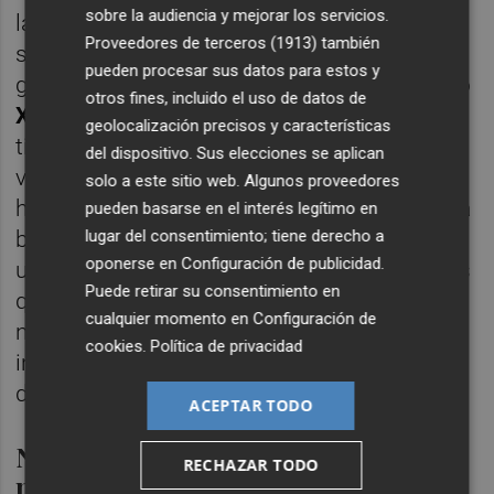
sobre la audiencia y mejorar los servicios.
las desigualdades y que cohesione la
Proveedores de terceros (1913)
también
sociedad", lo que ha calificado de "paso de
pueden procesar sus datos para estos y
gigante". Aquí ha recordado iniciativas como
otros fines, incluido el uso de datos de
Xarxa Llibres
-con el que las familias "ya no
geolocalización precisos y características
tienen que pagar un peaje ni pasar
del dispositivo. Sus elecciones se aplican
vergüenza si no pueden comprar los libros",
solo a este sitio web. Algunos proveedores
ha recalcado-; 40.000 beneficiaros más de la
pueden basarse en el interés legítimo en
lugar del consentimiento; tiene derecho a
beca de comedor o la bajada de tasas
oponerse en
Configuración de publicidad
.
universitarias. En el capítulo de temas en los
Puede retirar su consentimiento en
que hay que trabajar más, ha señalado la
cualquier momento en
Configuración de
necesidad de "continuar en el camino de la
cookies
.
Política de privacidad
innovación docente, de aquello que pasa
dentro del aula".
ACEPTAR TODO
No ve "fracaso" en el
RECHAZAR TODO
plurilingüismo