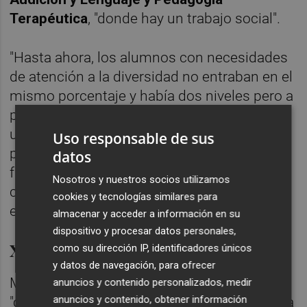
Terapéutica
, "donde hay un trabajo social".
"Hasta ahora, los alumnos con necesidades
de atención a la diversidad no entraban en el
mismo porcentaje y había dos niveles pero a
partir del cambio en el decreto de admisión,
uno de los mayores éxitos de modelo, las
Uso responsable de sus
personas entran en un centro o en otro en
datos
función de la puntuación y no son los
Nosotros y nuestros socios utilizamos
centros los que eligen a los alumnos", ha
cookies y tecnologías similares para
expresado.
almacenar y acceder a información en su
dispositivo y procesar datos personales,
Xarxa Llibres
como su dirección IP, identificadores únicos
y datos de navegación, para ofrecer
Marzà se ha mostrado satisfecho de
anuncios y contenido personalizados, medir
anuncios y contenido, obtener información
"comenzar a tener una educación que rompa