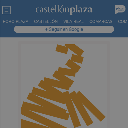
FORO PLAZA
CASTELLÓN
VILA-REAL
COMARCAS
COM
+ Seguir en Google