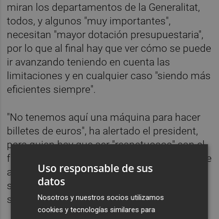
miran los departamentos de la Generalitat,
todos, y algunos "muy importantes",
necesitan "mayor dotación presupuestaria",
por lo que al final hay que ver cómo se puede
ir avanzando teniendo en cuenta las
limitaciones y en cualquier caso "siendo más
eficientes siempre".
"No tenemos aquí una máquina para hacer
billetes de euros", ha alertado el president,
para quien hay que ser "respetuosos" con el
funcionamiento del Presupuesto y a partir de
Uso responsable de sus
ahí ver las posibilidades para, "desde la
datos
sensatez", poder avanzar en todo lo que
Nosotros y nuestros socios utilizamos
significa tener un audiovisual "potente".
cookies y tecnologías similares para