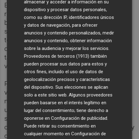
almacenar y acceder a información en su
El
jefe del Ejecutivo
valenciano ha
dispositivo y procesar datos personales,
reivindicado que un audiovisual "potente es
como su dirección IP, identificadores únicos
básico para una sociedad innovadora, una
y datos de navegación, para ofrecer
sociedad del siglo XXI" en la que la sociedad
anuncios y contenido personalizados, medir
tenga "mayor calidad democrática", y ha
anuncios y contenido, obtener información
destacado la importancia del sector y
sobre la audiencia y mejorar los servicios.
Proveedores de terceros (1913)
también
también del "ecosistema informativo
pueden procesar sus datos para estos y
valenciano, que no solo es À Punt".
otros fines, incluido el uso de datos de
geolocalización precisos y características
Puig ha admitido que el audiovisual
del dispositivo. Sus elecciones se aplican
valenciano "ha padecido mucho durante
solo a este sitio web. Algunos proveedores
muchos años", pues el cierre de
Canal 9
"fue
pueden basarse en el interés legítimo en
una catástrofe" por cómo se planteó y cómo
lugar del consentimiento; tiene derecho a
se desarrolló, y su reconstrucción coincide
oponerse en
Configuración de publicidad
.
Puede retirar su consentimiento en
con un momento de cambio "enorme" y "muy
cualquier momento en
Configuración de
complejo" del mundo audiovisual y de las