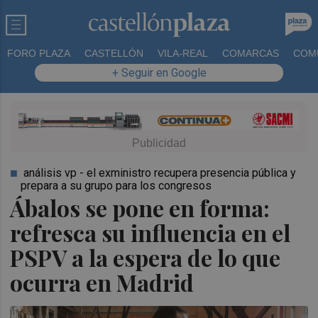
FORO PLAZA
CASTELLÓN
VILA-REAL
COMARCAS
COM
+ Seguir en Google
análisis vp - el exministro recupera presencia pública y
prepara a su grupo para los congresos
Ábalos se pone en forma:
refresca su influencia en el
PSPV a la espera de lo que
ocurra en Madrid