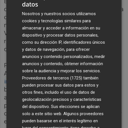
Burjassot (el alcalde,
Rafa García
), de
datos
comarcas como la Ribera Baja, la exdelegada
Nosotros y nuestros socios utilizamos
del Gobierno
Gloria Calero,
la exdiputada
cookies y tecnologías similares para
nacional
Pepa Andrés
, el exconcejal de
almacenar y acceder a información en su
València
Aarón Cano
o también algún
dispositivo y procesar datos personales,
referente sindical como el secretario general
como su dirección IP, identificadores únicos
de UGT-PV,
Ismael Sáez.
y datos de navegación, para ofrecer
anuncios y contenido personalizados, medir
anuncios y contenido, obtener información
Pero no sólo eso. También el alcalde de
sobre la audiencia y mejorar los servicios.
Almussafes,
Toni González
,
tal y como ya
Proveedores de terceros (1725)
también
informó este diario
, viene realizando con el
pueden procesar sus datos para estos y
beneplácito del exministro una tarea de
otros fines, incluido el uso de datos de
aglutinamiento de sus huestes en la
geolocalización precisos y características
provincia de Valencia. A ello hay que unirle
del dispositivo. Sus elecciones se aplican
que el propio Ábalos, según ha podido saber
solo a este sitio web. Algunos proveedores
este diario, ha retomado algún contacto con
pueden basarse en el interés legítimo en
lugar del consentimiento; tiene derecho a