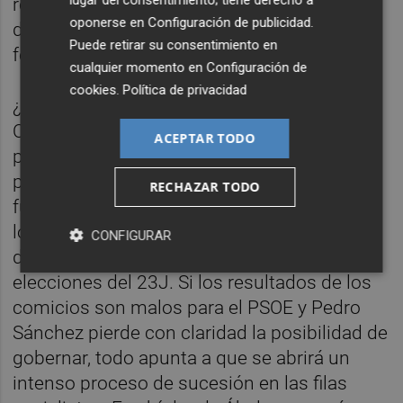
referentes próximos al 'ximismo' para poner
oponerse en
Configuración de publicidad
.
de manifiesto su vuelta al ruedo en la
Puede retirar su consentimiento en
federación valenciana.
cualquier momento en
Configuración de
cookies
.
Política de privacidad
¿Significa esto que el ex secretario de
Organización del PSOE pretende 'jugar' en
ACEPTAR TODO
primera persona al liderazgo del PSPV? No
parece esa la intención inicial. Distintas
RECHAZAR TODO
fuentes consultadas por este diario sitúan
los movimientos de Ábalos en el escenario
CONFIGURAR
de incertidumbre que se dibuja ante las
elecciones del 23J. Si los resultados de los
comicios son malos para el PSOE y Pedro
Sánchez pierde con claridad la posibilidad de
gobernar, todo apunta a que se abrirá un
intenso proceso de sucesión en las filas