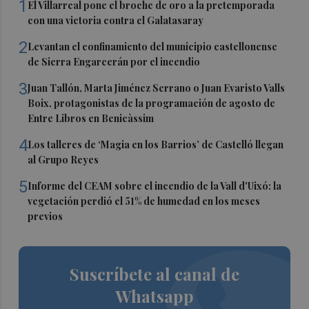
1
El Villarreal pone el broche de oro a la pretemporada
con una victoria contra el Galatasaray
2
Levantan el confinamiento del municipio castellonense
de Sierra Engarcerán por el incendio
3
Juan Tallón, Marta Jiménez Serrano o Juan Evaristo Valls
Boix, protagonistas de la programación de agosto de
Entre Libros en Benicàssim
4
Los talleres de ‘Magia en los Barrios’ de Castelló llegan
al Grupo Reyes
5
Informe del CEAM sobre el incendio de la Vall d'Uixó: la
vegetación perdió el 51% de humedad en los meses
previos
Suscríbete al canal de
Whatsapp