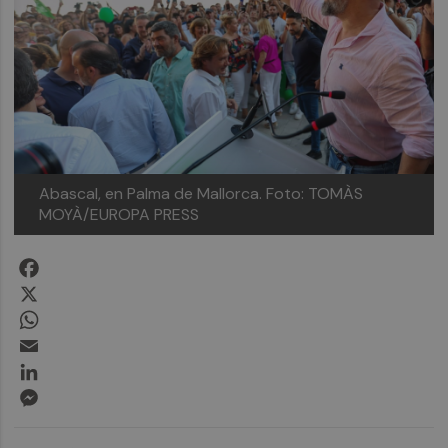
Abascal, en Palma de Mallorca. Foto: TOMÀS
MOYÀ/EUROPA PRESS
Facebook
X
WhatsApp
Email
LinkedIn
Messenger