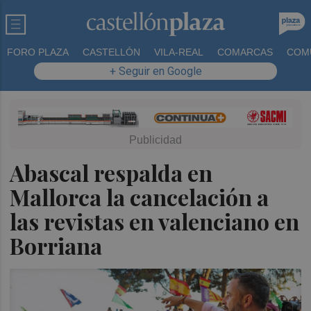
FORO PLAZA
CASTELLÓN
VILA-REAL
COMARCAS
COM
+ Seguir en Google
Abascal respalda en
Mallorca la cancelación a
las revistas en valenciano en
Borriana