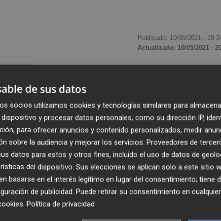
Publicado: 10/05/2021 ·
19:2
Actualizado: 10/05/2021 · 2
ó ha sido escenario este lunes del estreno de Rosi Uñas,
able de sus datos
contado con la asistencia de un nutrido grupo de amigos d
tica cuenta con los más modernos servicios para el cuida
os socios utilizamos cookies y tecnologías similares para almacena
dispositivo y procesar datos personales, como su dirección IP, iden
se pone de manifiesto en su amplio catálogo de posibilidad
ción, para ofrecer anuncios y contenido personalizados, medir anun
arios.
n sobre la audiencia y mejorar los servicios.
Proveedores de tercer
s datos para estos y otros fines, incluido el uso de datos de geolo
esencia de caras conocidas del escaparate social y
rísticas del dispositivo. Sus elecciones se aplican solo a este sitio
lvaro Amores, propietario de la cadena de restauración
 basarse en el interés legítimo en lugar del consentimiento; tiene 
iento, además de otros amigos y profesionales del sector.
guración de publicidad
. Puede retirar su consentimiento en cualqu
cookies
.
Política de privacidad
 la calle Bayer, número 16 de Castelló y dispone de los