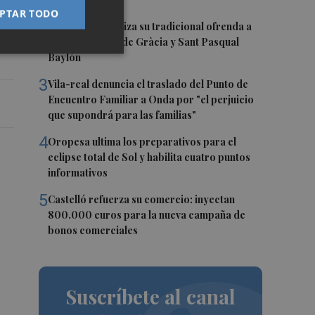
tes
PTAR TODO
2
El Villarreal realiza su tradicional ofrenda a
la Mare de Déu de Gràcia y Sant Pasqual
Baylón
3
Vila-real denuncia el traslado del Punto de
Encuentro Familiar a Onda por "el perjuicio
que supondrá para las familias"
4
Oropesa ultima los preparativos para el
eclipse total de Sol y habilita cuatro puntos
informativos
5
Castelló refuerza su comercio: inyectan
800.000 euros para la nueva campaña de
bonos comerciales
Suscríbete al canal