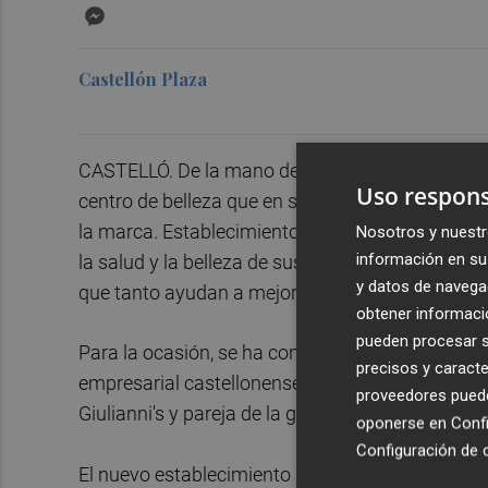
Messenger
Castellón Plaza
CASTELLÓ. De la mano de Johana Puerto, Castell
Uso respons
centro de belleza que en su puesta de largo ha 
la marca. Establecimiento especializado en esté
Nosotros y nuestr
información en su 
la salud y la belleza de sus clientes, como así 
y datos de navega
que tanto ayudan a mejorar la imagen de los usu
obtener informació
pueden procesar su
Para la ocasión, se ha contado además con la pr
precisos y caracte
empresarial castellonense, como es el caso de Á
proveedores pueden
Giulianni's y pareja de la gerente del establecim
oponerse en
Confi
Configuración de 
El nuevo establecimiento se encuentra situado en