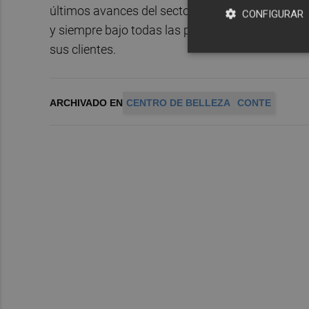
últimos avances del sector del cuidado de manos 
CONFIGURAR
y siempre bajo todas las premisas de prevención
sus clientes.
ARCHIVADO EN
CENTRO DE BELLEZA
CONTE