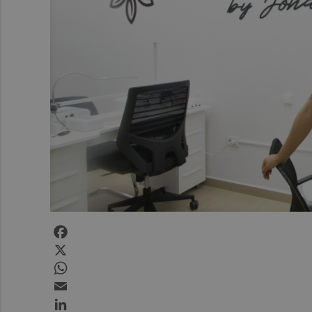
Facebook
X
WhatsApp
Email
LinkedIn