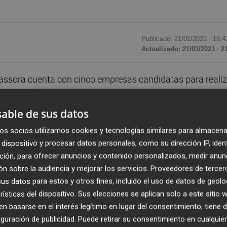
Publicado: 21/01/2021 ·
16:4
Actualizado: 21/01/2021 · 2
assora cuenta con cinco empresas candidatas para realiz
 educativo. De este modo, la alcaldesa,
Merche Galí
, ha
a los técnicos de Contratación del Ayuntamiento. Éstos han
able de sus datos
udicación sigue los plazos previstos. Cabe destacar que 
os socios utilizamos cookies y tecnologías similares para almacena
grada en el programa Edificant de la Generalitat Valenciana
dispositivo y procesar datos personales, como su dirección IP, iden
 con una inversión total que supera los 5,7 millones de
ción, para ofrecer anuncios y contenido personalizados, medir anun
n sobre la audiencia y mejorar los servicios.
Proveedores de tercer
s datos para estos y otros fines, incluido el uso de datos de geolo
l equipo de gobierno las cinco mercantiles candidatas q
rísticas del dispositivo. Sus elecciones se aplican solo a este sitio
 Construcción, Añil Servicios Ingeniería y Obras
 basarse en el interés legítimo en lugar del consentimiento; tiene 
guración de publicidad
. Puede retirar su consentimiento en cualqu
a, Gimecons y Urbamed. Durante las próximas fechas, los