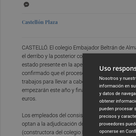
Messenger
Castellón Plaza
CASTELLÓ. El colegio Embajador Beltrán de Alm
el derribo y la posterior construcción del centro
estado presente en la apertura de plicas junto 
Uso respons
confirmado que el proceso administrativo de adj
Nosotros y nuestr
trabajos para llevar a cabo esta actuación, inte
información en su 
empezarán este año y finalizarán durante el 2022
y datos de navega
euros.
obtener informació
pueden procesar su
Los empleados del consistorio han comunicado a
precisos y caracte
optan a la adjudicación de los trabajos: Acciona
proveedores pueden
oponerse en
Confi
(constructora del colegio Regina Violant), Becs