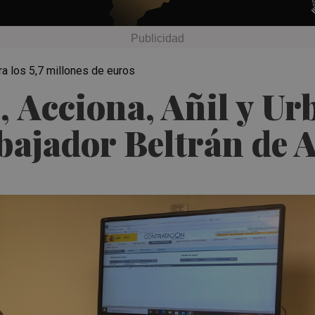
pera los 5,7 millones de euros
, Acciona, Añil y U
mbajador Beltrán de 