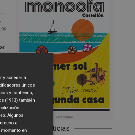
2
1:36
ar
los
r y acceder a
,
tificadores únicos
cios y contenido,
os (1913)
también
calización
ue
 web. Algunos
derecho a
Últimas Noticias
ier momento en