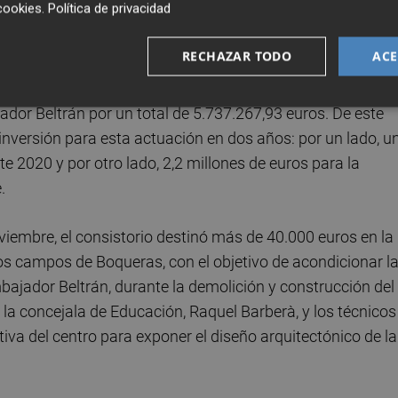
cookies
.
Política de privacidad
ervención, estudiarán todas las propuestas con el objeti
la comunidad educativa del Embajador Beltrán.
RECHAZAR TODO
ACE
yuntamiento de Almassora sacó a licitación a finales de
ador Beltrán por un total de 5.737.267,93 euros. De este
 inversión para esta actuación en dos años: por un lado, u
e 2020 y por otro lado, 2,2 millones de euros para la
.
iembre, el consistorio destinó más de 40.000 euros en la
os campos de Boqueras, con el objetivo de acondicionar l
bajador Beltrán, durante la demolición y construcción del
 la concejala de Educación, Raquel Barberà, y los técnicos
tiva del centro para exponer el diseño arquitectónico de la