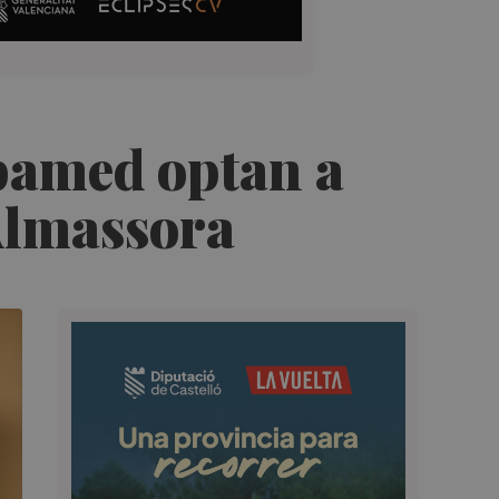
rbamed optan a
Almassora