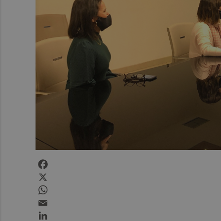
Facebook
X
WhatsApp
Email
LinkedIn