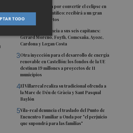
vo
1
Castelló apuesta por convertir el eclipse en
un referente científico: recibirá a un gran
PTAR TODO
equipo de expertos
2
El Villarreal anuncia a sus seis capitanes:
Gerard Moreno, Foyth, Comesaña, Ayoze,
Cardona y Logan Costa
n
3
Otra inyección para el desarrollo de energía
renovable en Castellón: los fondos de la UE
destinan 19 millones a proyectos de 11
municipios
4
El Villarreal realiza su tradicional ofrenda a
a
la Mare de Déu de Gràcia y Sant Pasqual
Baylón
5
Vila-real denuncia el traslado del Punto de
Encuentro Familiar a Onda por "el perjuicio
que supondrá para las familias"