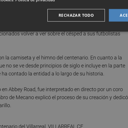
es el partido de leyendas que tendrá lugar en el estadio d
RECHAZAR TODO
ACE
 horas. Se enfrentarán un equipo formado por exjugadore
. Un encuentro para el que todavía no hay protagonistas
cionados volver a ver sobre el césped a sus futbolistas
n la camiseta y el himno del centenario. En cuanto a la
e no se ve desde principios de siglo e incluye en la parte
 ha contado la entidad a lo largo de su historia.
n Abbey Road, fue interpretado en directo por un coro
embro de Mecano explicó el proceso de su creación y dedicó
rillo.