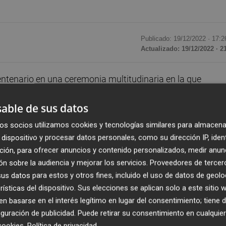
Publicado: 19/12/2022 ·
17:2
Actualizado: 19/12/2022 · 2
centenario en una ceremonia multitudinaria en la que
ar sus primeros cien años de historia. Un partido de
able de sus datos
 y una fiesta conmemorativa el 10 de marzo son algunos d
l auditorio de Vila-real.
os socios utilizamos cookies y tecnologías similares para almacena
dispositivo y procesar datos personales, como su dirección IP, iden
cios
groguets
, el speaker del club,
Alfonso Sales
, dirigió u
ción, para ofrecer anuncios y contenido personalizados, medir anun
n sobre la audiencia y mejorar los servicios.
Proveedores de tercer
 Roig
se mostró muy orgulloso de lo conseguido junto al
s datos para estos y otros fines, incluido el uso de datos de geolo
emente emocionado por la reciente pérdida de su inseparabl
rísticas del dispositivo. Sus elecciones se aplican solo a este sitio
 basarse en el interés legítimo en lugar del consentimiento; tiene 
guración de publicidad
. Puede retirar su consentimiento en cualqu
ámica
cookies
.
Política de privacidad