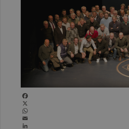
Facebook
X
WhatsApp
Email
LinkedIn