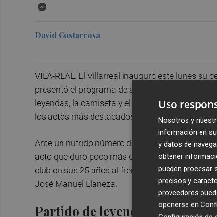
Messenger
David Costarrosa
VILA-REAL. El Villarreal inauguró este lunes su 
presentó el programa de actividades para celebr
Uso respons
leyendas, la camiseta y el himno del centenario
los actos más destacados que se anunciaron en e
Nosotros y nuestr
información en su 
Ante un nutrido número de personalidades y so
y datos de navega
obtener informació
acto que duró poco más de una hora.
Fernando
pueden procesar su
club en sus 25 años al frente, y también visibl
precisos y caracte
José Manuel Llaneza.
proveedores pueden
oponerse en
Confi
Partido de leyendas en La Cer
Configuración de 