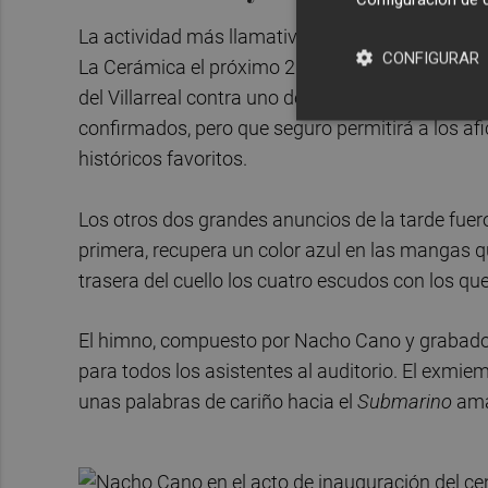
La actividad más llamativa para los aficionados 
CONFIGURAR
La Cerámica el próximo 25 de marzo a las 18.00
del Villarreal contra uno de leyendas españolas
confirmados, pero que seguro permitirá a los afi
históricos favoritos.
Los otros dos grandes anuncios de la tarde fuero
primera, recupera un color azul en las mangas qu
trasera del cuello los cuatro escudos con los que
El himno, compuesto por Nacho Cano y grabado e
para todos los asistentes al auditorio. El exmi
unas palabras de cariño hacia el
Submarino
ama