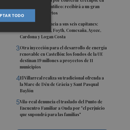
1
Castelló apuesta por convertir el eclipse en
un referente científico: recibirá a un gran
e
equipo de expertos
PTAR TODO
s
2
El Villarreal anuncia a sus seis capitanes:
Gerard Moreno, Foyth, Comesaña, Ayoze,
Cardona y Logan Costa
3
Otra inyección para el desarrollo de energía
renovable en Castellón: los fondos de la UE
destinan 19 millones a proyectos de 11
municipios
4
El Villarreal realiza su tradicional ofrenda a
la Mare de Déu de Gràcia y Sant Pasqual
Baylón
5
Vila-real denuncia el traslado del Punto de
Encuentro Familiar a Onda por "el perjuicio
que supondrá para las familias"