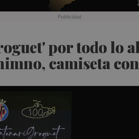
oguet' por todo lo a
 himno, camiseta co