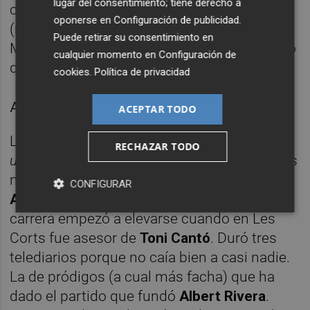
lugar del consentimiento; tiene derecho a
cumbre del éxito. Se puede ser rico
oponerse en
Configuración de publicidad
.
(riquísimo en este caso) y de izquierdas. Sí.
Puede retirar su consentimiento en
Más democracia y menos demagogias: es lo
cualquier momento en
Configuración de
que necesitamos.
cookies
.
Política de privacidad
Alvise Pérez. Foto: EFE
ACEPTAR TODO
La moraleja a la que voy: si hubiera más
RECHAZAR TODO
u
tores
en España probablemente tendríamos
menos
alvises
, menos
abascales
también.
CONFIGURAR
Alvise
: un hijo pródigo de Ciudadanos. Su
carrera empezó a elevarse cuando en Les
Corts fue asesor de
Toni Cantó
. Duró tres
telediarios porque no caía bien a casi nadie.
La de pródigos (a cual más facha) que ha
dado el partido que fundó
Albert Rivera
.