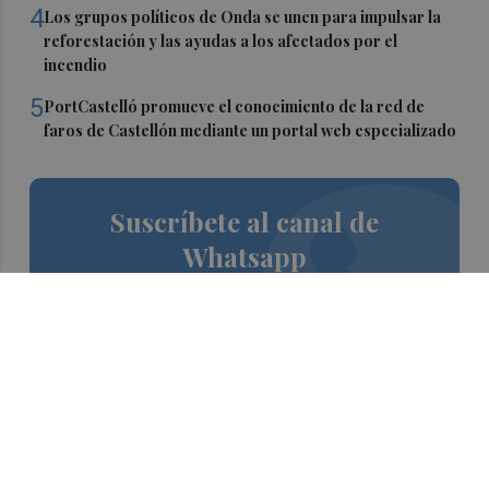
4
Los grupos políticos de Onda se unen para impulsar la
reforestación y las ayudas a los afectados por el
incendio
5
PortCastelló promueve el conocimiento de la red de
faros de Castellón mediante un portal web especializado
Suscríbete al canal de
Whatsapp
Siempre al día de las últimas noticias
¡Quiero suscribirme!