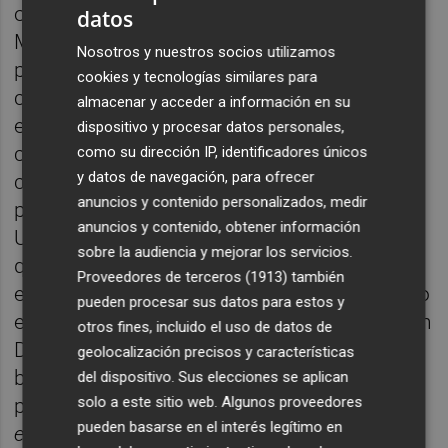
opinión pública. Legítimo en cualquier caso.
datos
Más preocupante es que los fondos buitre
Nosotros y nuestros socios utilizamos
penetren en casi todo: desde medios hasta
cookies y tecnologías similares para
compras masivas de vivienda con fines
almacenar y acceder a información en su
especulativos. O que
Putin
se nos meta en
dispositivo y procesar datos personales,
casa a través de un
holding
húngaro para la
como su dirección IP, identificadores únicos
y datos de navegación, para ofrecer
compra de Talgo. Nuestro protagonista es
anuncios y contenido personalizados, medir
presidente del consejo social de la
anuncios y contenido, obtener información
Universidad de Alicante y ha mediado para
sobre la audiencia y mejorar los servicios.
que los estudios de gastronomía entren en
Proveedores de terceros (1913)
también
el ámbito académico. Ahora anda empeñado
pueden procesar sus datos para estos y
en que se cree una extensión universitaria en
otros fines, incluido el uso de datos de
Dénia; siempre con un sueño debajo del
geolocalización precisos y características
brazo. Intuyo que el dueño de Balèaria
del dispositivo. Sus elecciones se aplican
solo a este sitio web. Algunos proveedores
provoca envidia cochina en parte del
pueden basarse en el interés legítimo en
establishment
empresarial: un
rojo
en la