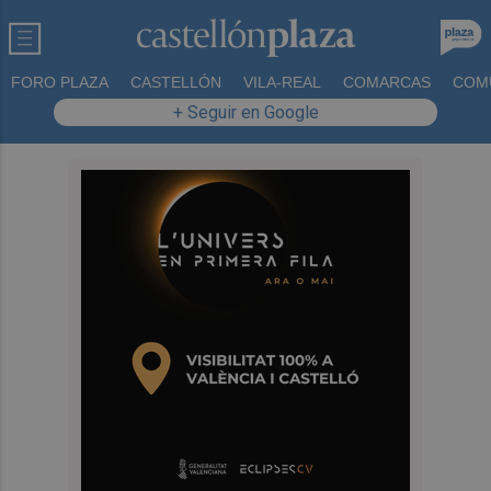
FORO PLAZA
CASTELLÓN
VILA-REAL
COMARCAS
COM
+ Seguir en Google