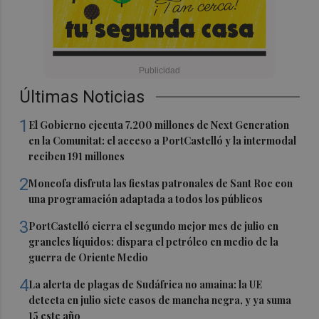
Últimas Noticias
1
El Gobierno ejecuta 7.200 millones de Next Generation
en la Comunitat: el acceso a PortCastelló y la intermodal
reciben 191 millones
2
Moncofa disfruta las fiestas patronales de Sant Roc con
una programación adaptada a todos los públicos
3
PortCastelló cierra el segundo mejor mes de julio en
graneles líquidos: dispara el petróleo en medio de la
guerra de Oriente Medio
4
La alerta de plagas de Sudáfrica no amaina: la UE
detecta en julio siete casos de mancha negra, y ya suma
15 este año