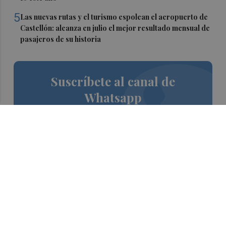
5
Las nuevas rutas y el turismo espolean el aeropuerto de
Castellón: alcanza en julio el mejor resultado mensual de
pasajeros de su historia
Suscríbete al canal de
Whatsapp
Siempre al día de las últimas noticias
¡Quiero suscribirme!