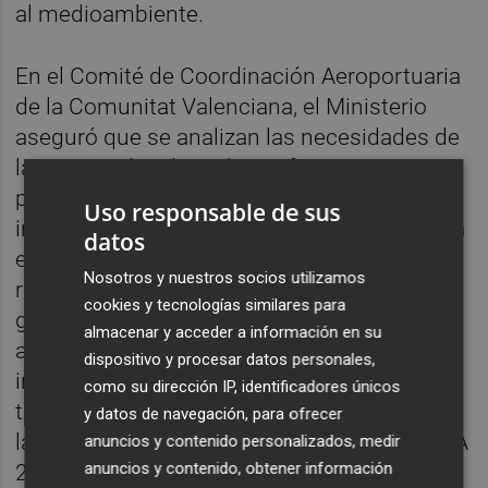
al medioambiente.
En el Comité de Coordinación Aeroportuaria
de la Comunitat Valenciana, el Ministerio
aseguró que se analizan las necesidades de
las terminales de ambas infraestructuras
para planificar, mediante Aena, las
Uso responsable de sus
inversiones que se puedan precisar según la
datos
evolución de la actividad. El objetivo es dar
Nosotros y nuestros socios utilizamos
respuesta a la demanda de tráfico futura y
cookies y tecnologías similares para
garantizar así el desarrollo de los
almacenar y acceder a información en su
aeropuertos en el medio y largo plazo. La
dispositivo y procesar datos personales,
intención es definir las necesidades a
como su dirección IP, identificadores únicos
tiempo, de manera que se puedan proponer
y datos de navegación, para ofrecer
las inversiones correspondientes en el DORA
anuncios y contenido personalizados, medir
anuncios y contenido, obtener información
2027-2031.