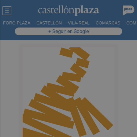
FORO PLAZA
CASTELLÓN
VILA-REAL
COMARCAS
COM
+ Seguir en Google