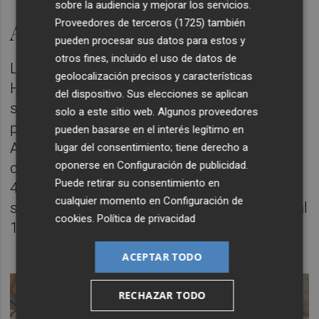
sobre la audiencia y mejorar los servicios.
Proveedores de terceros (1725)
también
Aumento del tráfico
pueden procesar sus datos para estos y
otros fines, incluido el uso de datos de
Los aeropuertos de Alicante-Elche Miguel
geolocalización precisos y características
Hernández y Valencia han registrado una
del dispositivo. Sus elecciones se aplican
sólida recuperación de su actividad tras
solo a este sitio web. Algunos proveedores
pandemia. En concreto. el Aeropuerto de
pueden basarse en el interés legítimo en
Alicante-Elche Miguel Hernández cerró 2023
lugar del consentimiento; tiene derecho a
oponerse en
Configuración de publicidad
.
con 15,7 millones de pasajeros registrados,
Puede retirar su consentimiento en
4,6% más que en 2019. El tráfico nacional
cualquier momento en
Configuración de
supuso el 14% del tráfico comercial (frente al
cookies
.
Política de privacidad
11% del 2019).
ACEPTAR TODO
RECHAZAR TODO